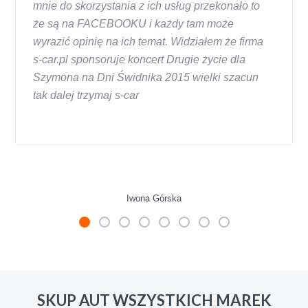
mnie do skorzystania z ich usług przekonało to
że są na FACEBOOKU i każdy tam może
wyrazić opinię na ich temat. Widziałem że firma
s-car.pl sponsoruje koncert Drugie życie dla
Szymona na Dni Świdnika 2015 wielki szacun
tak dalej trzymaj s-car
Iwona Górska
W s-car.pl sprzedalam juz 3 samochody i nie
zmienie skupu w razie potrzeby. Auta byly w
SKUP AUT WSZYSTKICH MAREK
roznym stanie i roznym wieku, za kazdym