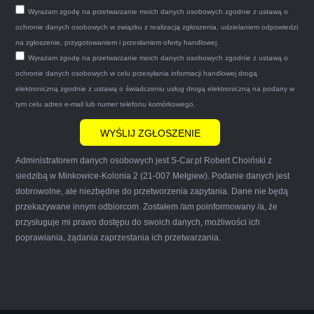
tego samego dnia miły grzeczny pan przyjechał
Wyrażam zgodę na przetwarzanie moich danych osobowych zgodnie z ustawą o
po trzech godzinach autolawetą sprawnie
ochronie danych osobowych w związku z realizacją zgłoszenia, udzielaniem odpowiedzi
zapakował auto wypisał dokumenty i wypłacił
na zgłoszenie, przygotowaniem i przesłaniem oferty handlowej.
Wyrażam zgodę na przetwarzanie moich danych osobowych zgodnie z ustawą o
gotówkę.Zdecydowanie mogę polecić tą firmę
ochronie danych osobowych w celu przesyłania informacji handlowej drogą
mnie do skorzystania z ich usług przekonało to
elektroniczną zgodnie z ustawą o świadczeniu usług drogą elektroniczną na podany w
że są na FACEBOOKU i każdy tam może
tym celu adres e-mail lub numer telefonu komórkowego.
wyrazić opinię na ich temat.
Administratorem danych osobowych jest S-Car.pl Robert Choiński z
siedzibą w Minkowice-Kolonia 2 (21-007 Mełgiew). Podanie danych jest
dobrowolne, ale niezbędne do przetworzenia zapytania. Dane nie będą
przekazywane innym odbiorcom. Zostałem /am poinformowany /a, że
Iwona Górska
przysługuje mi prawo dostępu do swoich danych, możliwości ich
poprawiania, żądania zaprzestania ich przetwarzania.
Szczerze polecam uslugi tej firmy. Facet
naprawde ludzki, nie zdziera, nie oszukuje.