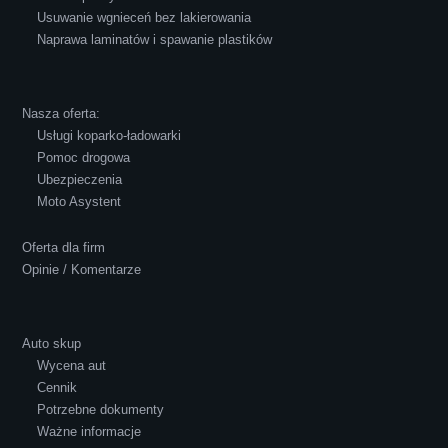
Usuwanie wgnieceń bez lakierowania
Naprawa laminatów i spawanie plastików
Robert Czapkowski
Nasza oferta:
Usługi koparko-ładowarki
Pomoc drogowa
Ubezpieczenia
Polecam S-Car.pl, szybka i bardzo miła
Moto Asystent
obsługa...
Oferta dla firm
Opinie / Komentarze
Auto skup
Wycena aut
Ewelina Supryn
Cennik
Potrzebne dokumenty
Ważne informacje