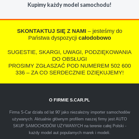
Kupimy każdy model samochodu!
razem z laweta ten sam przesympatyczny,
kulturalny a co najwazniejsze LUDZKI
czlowiek. Doradzil telefonicznie, zaproponowal
rozsadna cene i od reki zalatwil sprawe. Jesli
SKONTAKTUJ SIĘ Z NAMI
– jesteśmy do
nie chcecie natknac sie na spaslych
Państwa dyspozycji
całodobowo
wszystkowiedzacych wyzyskiwaczy, to
SUGESTIE, SKARGI, UWAGI, PODZIĘKOWANIA
polecam s-car.pl
DO OBSŁUGI
PROSIMY ZGŁASZAĆ POD NUMEREM 502 600
336 – ZA CO SERDECZNIE DZIĘKUJEMY!
O FIRMIE S.CAR.PL
IZA
Firma S-Car działa od lat 90' jako niezależny importer samochodów
używanych. Aktualnie głównym profilem naszej firmy jest AUTO
SKUP SAMOCHODÓW UŻYWANYCH na terenie całej Polski -
Polecam firmę s-car ze Świdnika. Dawno nie
każdy model aut popularnych marek i modeli.
spotkałem się z tak profesjonalnym i uczciwym