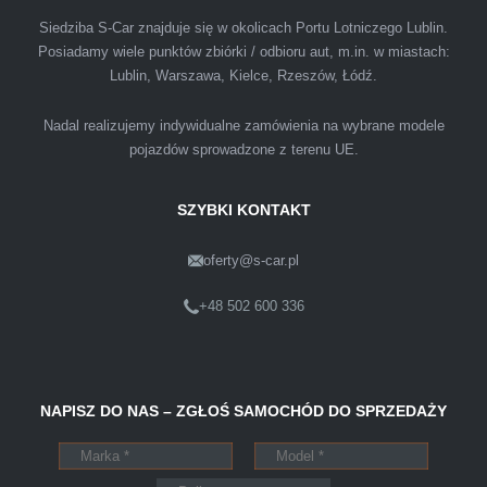
podejściem. Szybko, sprawnie, w miłej
Siedziba S-Car znajduje się w okolicach Portu Lotniczego Lublin.
Posiadamy wiele punktów zbiórki / odbioru aut, m.in. w miastach:
atmosferze. Nie wiedziałem, że sprzedaż
Lublin, Warszawa, Kielce, Rzeszów, Łódź.
samochodu może być załatwiona tak
przyjemnie i przede wszystkim na korzystnych
Nadal realizujemy indywidualne zamówienia na wybrane modele
warunkach finansowych.
pojazdów sprowadzone z terenu UE.
SZYBKI KONTAKT
oferty@s-car.pl
Szymon
Lublin
+48 502 600 336
Pewnego dnia Rozmawialem z kolega na
NAPISZ DO NAS – ZGŁOŚ SAMOCHÓD DO SPRZEDAŻY
kopalni o zamiarze sprzedania zony volvo.
Powiedział że sprzedał ostatnio swojego