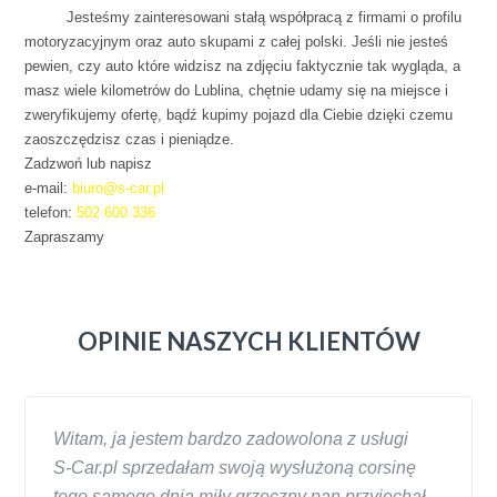
spacja
Jesteśmy zainteresowani stałą współpracą z firmami o profilu
motoryzacyjnym oraz auto skupami z całej polski. Jeśli nie jesteś
pewien, czy auto które widzisz na zdjęciu faktycznie tak wygląda, a
masz wiele kilometrów do Lublina, chętnie udamy się na miejsce i
zweryfikujemy ofertę, bądź kupimy pojazd dla Ciebie dzięki czemu
zaoszczędzisz czas i pieniądze.
Zadzwoń lub napisz
e-mail:
biuro@s-car.pl
telefon:
502 600 336
Zapraszamy
OPINIE NASZYCH KLIENTÓW
Witam, ja jestem bardzo zadowolona z usługi
S-Car.pl sprzedałam swoją wysłużoną corsinę
tego samego dnia miły grzeczny pan przyjechał