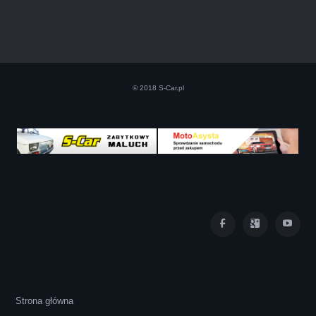
Szczerze polecam uslugi tej firmy. Facet
naprawde ludzki, nie zdziera, nie oszukuje.
Kupil ode mnie juz 3 auta w roznym stanie,
© 2018 S-Car.pl
doradzil, wycenil. Jestem naprawde
zadowolona!! Polecam!:)))))
Iza Maryna Jesionek
Cała transakcja poszła sprawnie i miłej
Strona główna
atmosferze, czego z reguły nie można