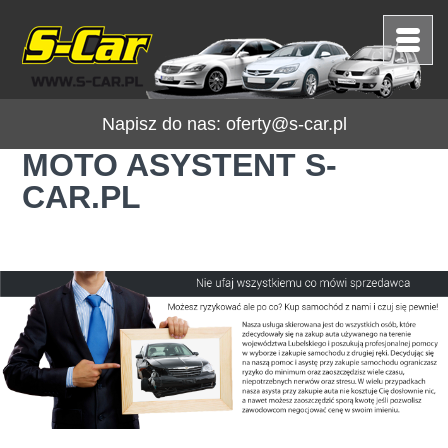
Napisz do nas:
oferty@s-car.pl
MOTO ASYSTENT S-
CAR.PL