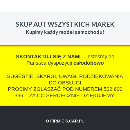
W s-car.pl sprzedalam juz 3 samochody i nie
zmienie skupu w razie potrzeby. Auta byly w
SKUP AUT WSZYSTKICH MAREK
roznym stanie i roznym wieku, za kazdym
Kupimy każdy model samochodu!
razem z laweta ten sam przesympatyczny,
kulturalny a co najwazniejsze LUDZKI
czlowiek. Doradzil telefonicznie, zaproponowal
rozsadna cene i od reki zalatwil sprawe. Jesli
SKONTAKTUJ SIĘ Z NAMI
– jesteśmy do
nie chcecie natknac sie na spaslych
Państwa dyspozycji
całodobowo
wszystkowiedzacych wyzyskiwaczy, to
SUGESTIE, SKARGI, UWAGI, PODZIĘKOWANIA
polecam s-car.pl
DO OBSŁUGI
PROSIMY ZGŁASZAĆ POD NUMEREM 502 600
336 – ZA CO SERDECZNIE DZIĘKUJEMY!
O FIRMIE S.CAR.PL
IZA