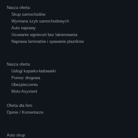
powiedzieć o innych firmach tego type.
Nasza oferta:
Pozdrawiam i polecam!
Skup samochodów
Wymiana szyb samochodowych
Auto naprawy
Usuwanie wgnieceń bez lakierowania
Naprawa laminatów i spawanie plastików
Robert Czapkowski
Nasza oferta:
Usługi koparko-ładowarki
Pomoc drogowa
Ubezpieczenia
Polecam S-Car.pl, szybka i bardzo miła
Moto Asystent
obsługa...
Oferta dla firm
Opinie / Komentarze
Auto skup