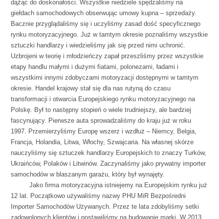
dążąc do doskonałości. Wszystkie niedziele spędzaliśmy na
giełdach samochodowych obserwując umowy kupna – sprzedaży.
Bacznie przyglądaliśmy się i uczyliśmy zasad dość specyficznego
rynku motoryzacyjnego. Już w tamtym okresie poznaliśmy wszystkie
sztuczki handlarzy i wiedzieliśmy jak się przed nimi uchronić.
Uzbrojeni w teorię i młodzieńczy zapał przeszliśmy przez wszystkie
etapy handlu małymi i dużymi fiatami, polonezami, ładami i
wszystkimi innymi zdobyczami motoryzacji dostępnymi w tamtym
okresie. Handel krajowy stał się dla nas rutyną do czasu
transformacji i otwarcia Europejskiego rynku motoryzacyjnego na
Polskę. Był to następny stopień o wiele trudniejszy, ale bardziej
fascynujący. Pierwsze auta sprowadzaliśmy do kraju już w roku
1997. Przemierzyliśmy Europę wszerz i wzdłuż – Niemcy, Belgia,
Francja, Holandia, Litwa, Włochy, Szwajcaria. Na własnej skórze
nauczyliśmy się sztuczek handlarzy Europejskich to znaczy Turków,
Ukraińców, Polaków i Litwinów. Zaczynaliśmy jako prywatny importer
samochodów w blaszanym garażu, który był wynajęty.
spacja
Jako firma motoryzacyjna istniejemy na Europejskim rynku już
12 lat. Początkowo używaliśmy nazwy PHU MiR Bezpośredni
Importer Samochodów Używanych. Przez te lata zdobyliśmy setki
zadowolonych klientów i postawiliśmy na budowanie marki. W 2013