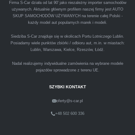
Firma S-Car działa od lat 90' jako niezależny importer samochodów
używanych. Aktualnie głównym profilem naszej firmy jest AUTO
SKUP SAMOCHODÓW UŻYWANYCH na terenie całej Polski -
Polecam firmę s-car ze Świdnika. Dawno nie
każdy model aut popularnych marek i modeli.
spotkałem się z tak profesjonalnym i uczciwym
podejściem. Szybko, sprawnie, w miłej
Siedziba S-Car znajduje się w okolicach Portu Lotniczego Lublin.
Posiadamy wiele punktów zbiórki / odbioru aut, m.in. w miastach:
atmosferze. Nie wiedziałem, że sprzedaż
Lublin, Warszawa, Kielce, Rzeszów, Łódź.
samochodu może być załatwiona tak
przyjemnie i przede wszystkim na korzystnych
Nadal realizujemy indywidualne zamówienia na wybrane modele
warunkach finansowych.
pojazdów sprowadzone z terenu UE.
SZYBKI KONTAKT
oferty@s-car.pl
Szymon
Lublin
+48 502 600 336