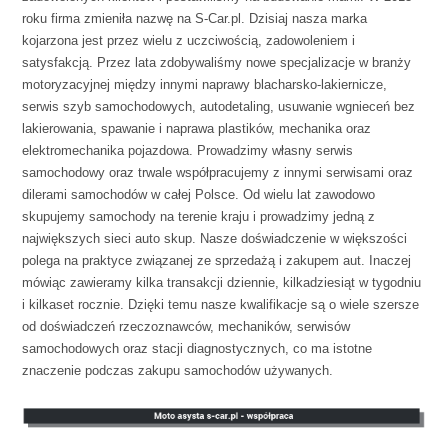
roku firma zmieniła nazwę na S-Car.pl. Dzisiaj nasza marka
kojarzona jest przez wielu z uczciwością, zadowoleniem i
satysfakcją. Przez lata zdobywaliśmy nowe specjalizacje w branży
motoryzacyjnej między innymi naprawy blacharsko-lakiernicze,
serwis szyb samochodowych, autodetaling, usuwanie wgnieceń bez
lakierowania, spawanie i naprawa plastików, mechanika oraz
elektromechanika pojazdowa. Prowadzimy własny serwis
samochodowy oraz trwale współpracujemy z innymi serwisami oraz
dilerami samochodów w całej Polsce. Od wielu lat zawodowo
skupujemy samochody na terenie kraju i prowadzimy jedną z
największych sieci auto skup. Nasze doświadczenie w większości
polega na praktyce związanej ze sprzedażą i zakupem aut. Inaczej
mówiąc zawieramy kilka transakcji dziennie, kilkadziesiąt w tygodniu
i kilkaset rocznie. Dzięki temu nasze kwalifikacje są o wiele szersze
od doświadczeń rzeczoznawców, mechaników, serwisów
samochodowych oraz stacji diagnostycznych, co ma istotne
znaczenie podczas zakupu samochodów używanych.