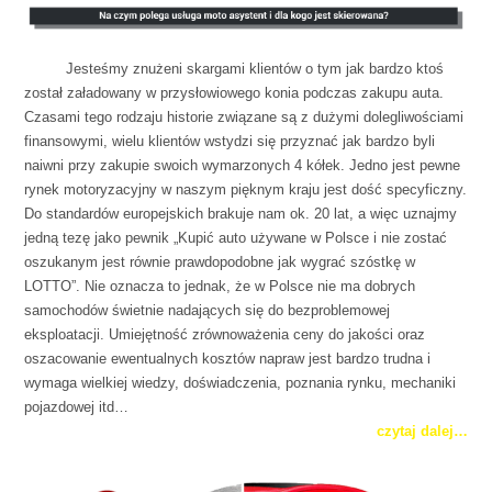
spacja
Jesteśmy znużeni skargami klientów o tym jak bardzo ktoś
został załadowany w przysłowiowego konia podczas zakupu auta.
Czasami tego rodzaju historie związane są z dużymi dolegliwościami
finansowymi, wielu klientów wstydzi się przyznać jak bardzo byli
naiwni przy zakupie swoich wymarzonych 4 kółek. Jedno jest pewne
rynek motoryzacyjny w naszym pięknym kraju jest dość specyficzny.
Do standardów europejskich brakuje nam ok. 20 lat, a więc uznajmy
jedną tezę jako pewnik „Kupić auto używane w Polsce i nie zostać
oszukanym jest równie prawdopodobne jak wygrać szóstkę w
LOTTO”. Nie oznacza to jednak, że w Polsce nie ma dobrych
samochodów świetnie nadających się do bezproblemowej
eksploatacji. Umiejętność zrównoważenia ceny do jakości oraz
oszacowanie ewentualnych kosztów napraw jest bardzo trudna i
wymaga wielkiej wiedzy, doświadczenia, poznania rynku, mechaniki
pojazdowej itd…
czytaj dalej…