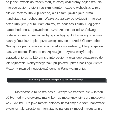
na jednej dwóch do trzech ofert, z której wybieramy najlepszą. Na
miejsce udajemy się z naszym klientem często wchodząc w rolę
bliskiej rodziny lub kupującego, a czasami jawnie jako firma
handlująca samochodami. Wszystko zależy od sytuacji i miejsca
gdzie kupujemy auto. Pamiętajmy, że podczas zakupu i oględzin
samochodu nasze powodzenie uzależnione jest od właściwego
podejścia i rozpoznania osoby sprzedającej. Odbywa się to w myśl
zasady ”musisz kupić sprzedawcę, aby on sprzedał Ci samochód.
Naszą rolą jest szybka ocena i analiza sprzedawcy, który staje się
naszym celem. Ponadto naszą rolą jest szybka weryfikacja i
sprawdzenie auta, którym się interesujemy oraz doprowadzenie do
jak najbardziej korzystnego zakupu pojazdu przez naszego klienta.
Możemy również negocjować cenę w Państwa imieniu.
spacja
Motoryzacja to nasza pasja, Wszystko zaczęło się w latach
80-tych od motorowerów marki komar, motorynek,simson, motocykli
wsk, MZ itd. Już jako młodzi chłopcy uczyliśmy się sami naprawiać
swoje rumaki często wymieniając je na lepszy model i nieustannie