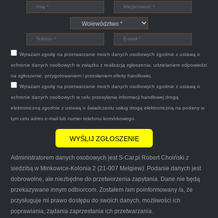
Witam,ja jestem bardzo zadowolona z usługi S-
Car.pl sprzedałam swoją wysłużoną corsinę
tego samego dnia miły grzeczny pan przyjechał
Wyrażam zgodę na przetwarzanie moich danych osobowych zgodnie z ustawą o
po trzech godzinach autolawetą sprawnie
ochronie danych osobowych w związku z realizacją zgłoszenia, udzielaniem odpowiedzi
zapakował auto wypisał dokumenty i wypłacił
na zgłoszenie, przygotowaniem i przesłaniem oferty handlowej.
Wyrażam zgodę na przetwarzanie moich danych osobowych zgodnie z ustawą o
gotówkę.Zdecydowanie mogę polecić tą firmę
ochronie danych osobowych w celu przesyłania informacji handlowej drogą
mnie do skorzystania z ich usług przekonało to
elektroniczną zgodnie z ustawą o świadczeniu usług drogą elektroniczną na podany w
że są na FACEBOOKU i każdy tam może
tym celu adres e-mail lub numer telefonu komórkowego.
wyrazić opinię na ich temat.
Administratorem danych osobowych jest S-Car.pl Robert Choiński z
siedzibą w Minkowice-Kolonia 2 (21-007 Mełgiew). Podanie danych jest
dobrowolne, ale niezbędne do przetworzenia zapytania. Dane nie będą
przekazywane innym odbiorcom. Zostałem /am poinformowany /a, że
Iwona Górska
przysługuje mi prawo dostępu do swoich danych, możliwości ich
poprawiania, żądania zaprzestania ich przetwarzania.