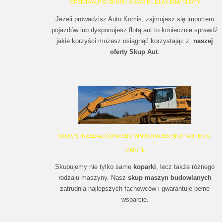
OFERTA AUTO SKUPU S-CAR.PL DLA FIRM/ FLOTY
Jeżeli prowadzisz Auto Komis, zajmujesz się importem
pojazdów lub dysponujesz flotą aut to koniecznie sprawdź
jakie korzyści możesz osiągnąć korzystając z
naszej
oferty Skup Aut
.
SKUP, SPRZEDAŻ KOPAREK/ MINIKOPAREK SKUP AUTEK S-
CAR.PL
Skupujemy nie tylko same
koparki
, lecz także różnego
rodzaju maszyny. Nasz
skup maszyn budowlanych
zatrudnia najlepszych fachowców i gwarantuje pełne
wsparcie.