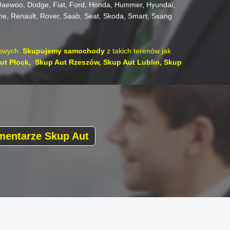
aewoo,
Dodge,
Fiat,
Ford,
Honda,
Hummer,
Hyundai,
he,
Renault,
Rover,
Saab,
Seat,
Skoda,
Smart,
Ssang
owych.
Skupujemy samochody
z takich terenów jak
ut Płock,
Skup Aut Rzeszów,
Skup Aut Lublin,
Skup
mentarze Skup Aut