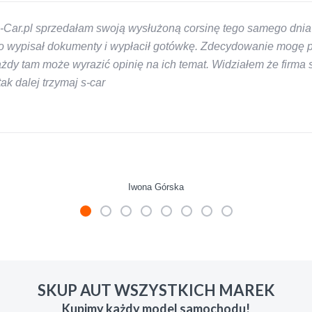
-Car.pl sprzedałam swoją wysłużoną corsinę tego samego dnia 
 wypisał dokumenty i wypłacił gotówkę. Zdecydowanie mogę pol
y tam może wyrazić opinię na ich temat. Widziałem że firma s-
k dalej trzymaj s-car
Iwona Górska
mienie skupu w razie potrzeby. Auta byly w roznym stanie i ro
 LUDZKI czlowiek. Doradzil telefonicznie, zaproponowal rozsadn
SKUP AUT WSZYSTKICH MAREK
zacych wyzyskiwaczy, to polecam s-car.pl
Kupimy każdy model samochodu!