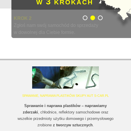
3
W
KROKACH
KROK 2
Zgłoś nam swój samochód do sprzedaży
w dowolnej dla Ciebie formie.
SPAWANIE, NAPRAWA PLASTIKÓW SKUPY AUT S-CAR.PL
Sprawanie i naprawa plastików – naprawiamy
zderzaki
, chłodnice, reflektory samochodowe oraz
wszelkie przedmioty użytku domowego i przemysłowego
zrobione
z tworzyw sztucznych
.