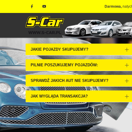
Darmowa,
natyc
JAKIE POJAZDY SKUPUJEMY?
PILNIE POSZUKUJEMY POJAZDÓW:
SPRAWDŹ JAKICH AUT NIE SKUPUJEMY?
JAK WYGLĄDA TRANSAKCJA?