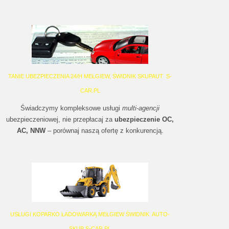
TANIE UBEZPIECZENIA 24/H MEŁGIEW, ŚWIDNIK SKUPAUT S-
CAR.PL
Świadczymy kompleksowe usługi
multi-agencji
ubezpieczeniowej, nie przepłacaj za
ubezpieczenie OC,
AC, NNW
– porównaj naszą ofertę z konkurencją.
USŁUGI KOPARKO ŁADOWARKĄ MEŁGIEW ŚWIDNIK AUTO-
SKUP S-CAR.PL