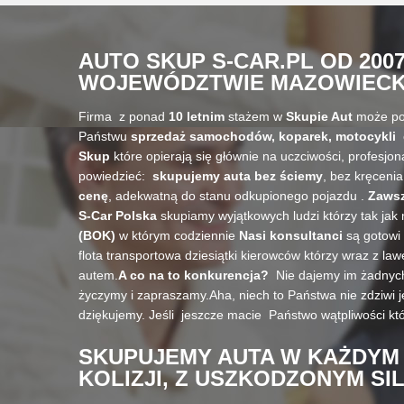
AUTO SKUP S-CAR.PL
OD 200
WOJEWÓDZTWIE MAZOWIECK
Firma z ponad
10 letnim
stażem w
Skupie Aut
może po
Państwu
sprzedaż samochodów, koparek, motocykli
Skup
które opierają się głównie na uczciwości, profesjon
powiedzieć:
skupujemy auta bez ściemy
, bez kręceni
cenę
, adekwatną do stanu odkupionego pojazdu .
Zawsz
S-Car Polska
skupiamy wyjątkowych ludzi którzy tak jak 
(BOK)
w którym codziennie
Nasi konsultanci
są gotowi
flota transportowa dziesiątki kierowców którzy wraz z 
autem.
A co na to konkurencja?
Nie dajemy im żadnych 
życzymy i zapraszamy.Aha, niech to Państwa nie zdziwi j
dziękujemy. Jeśli jeszcze macie Państwo wątpliwości któ
SKUPUJEMY AUTA W KAŻDYM
KOLIZJI, Z USZKODZONYM SI