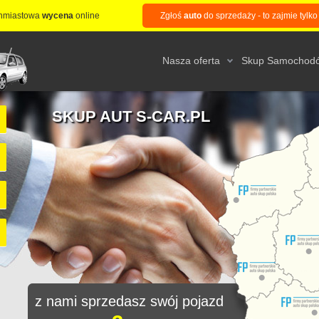
hmiastowa
wycena
online
Zgłoś
auto
do sprzedaży - to zajmie tylko
Nasza oferta
Skup Samochod
SKUP AUT S-CAR.PL
z nami sprzedasz swój pojazd