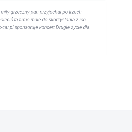
miły grzeczny pan przyjechał po trzech
ecić tą firmę mnie do skorzystania z ich
car.pl sponsoruje koncert Drugie życie dla
znym wieku, za kazdym razem z laweta ten sam
a cene i od reki zalatwil sprawe. Jesli nie