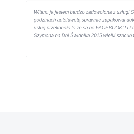
Witam, ja jestem bardzo zadowolona z usługi S
godzinach autolawetą sprawnie zapakował auto
usług przekonało to że są na FACEBOOKU i każd
Szymona na Dni Świdnika 2015 wielki szacun ta
W s-car.pl sprzedalam juz 3 samochody i nie z
przesympatyczny, kulturalny a co najwazniejsze
chcecie natknac sie na spaslych wszystkowied