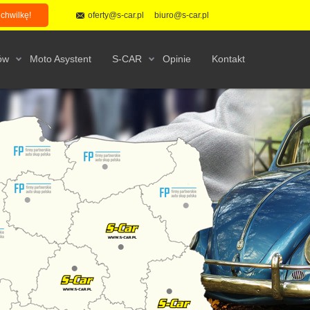
 chwilkę!
oferty@s-car.pl
biuro@s-car.pl
ów
Moto Asystent
S-CAR
Opinie
Kontakt