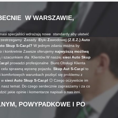
BECNIE W
WARSZAWIE,
asi specjaliści wdrażają nowe standardy aby ułatwić
przestrzegamy
Z
asady
E
tyki
Z
awodowe
j (Z.E.Z.) Auto
uto Skup S-Car.pl?
W jednym zdaniu można by
o i konkretnie Zawsze oferujemy
najwyższą możliwą
ą i szacunkiem dla Klientów.W naszej
sieci Auto Skup
ar.pl
prowadzi profesjonalne Biuro Obsługi Klienta
a celu sprawną wycenę pojazdu.
Skup Aut S-Car.p
l to
 i komfortowych warunkach pozbyć się problemu z
y w
sieci Auto Skup S-Car.pl
🙂 Czego oczywiście im
 nasz temat. Do czego serdecznie zapraszamy i za co
ić jakie opinie i komentarze napisali o nas inni.
LNYM, POWYPADKOWE I PO