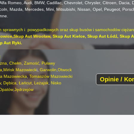
Alfa Romeo,
Audi,
BMW,
Cadillac,
Chevrolet,
Chrysler,
Citroen,
Dacia,
D
coln,
Mazda,
Mercedes,
Mini,
Mitsubishi,
Nissan,
Opel,
Peugeot,
Porsc
inne.
sprawnych i powypadkowych oraz skup busów i samochodów ciężar
towice
,
Skup Aut Wrocław
,
Skup Aut Kielce,
Skup Aut Łódź,
Skup A
 Aut Ryki.
:
zna
,
Chełm
,
Zamość
,
Puławy
a
,
Mińsk Mazowieck
i,
Garwolin
,
Otwock
a Mazowiecka
,
Tomaszów Mazowiecki
Opinie / Ko
w
,
Dębica
,
Łańcut
,
Leżajsk
,
Nisko
Opatów
,
Jędrzejów