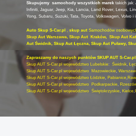
Skupujemy
samochody
wszystkich marek
takich jak:
Infiniti,
Jaguar,
Jeep,
Kia,
Lancia,
Land Rover,
Lexus,
Lin
Yong,
Subaru,
Suzuki,
Tata,
Toyota,
Volkswagen,
Volvo
i 
Auto Skup S-Car.pl
,
skup aut
Samochodów osobowych 
Skup Aut
Warszawa
,
Skup Aut Kraków
,
Skup Aut Ka
Aut Świdnik,
Skup Aut Łęczna
,
Skup Aut Puławy,
Skup
Zapraszamy do naszych punktów SKUP AUT S-Car.pl
Skup AUT S-Car.pl województwo Lubelskie
:
Świdnik
,
Łęc
Skup AUT S-Car.pl województwo Mazowieckie
,
Warszaw
Skup AUT S-Car.pl województwo Łódzkie
,
Pabianice
,
Raw
Skup AUT S-Car.pl województwo Podkarpackie
,
Rzeszó
Skup AUT S-Car.pl województwo Świętokrzyskie
,
Kielce
,