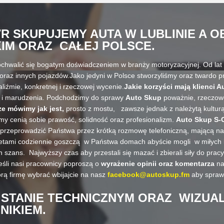
7R
SKUPUJEMY AUTA W LUBLINIE
A O
IM
ORAZ
CAŁEJ POLSCE
.
chwalić się bogatym doświadczeniem w branży motoryzacyjnej. Od lat n
oraz innych pojazdów.Jako jedyni w Polsce stworzyliśmy oraz twardo 
aliźmie, konkretnej i rzeczowej wycenie.
Jakie korzyści mają klienci A
a i marudzenia. Podchodzimy do sprawy
Auto Skup
poważnie, rzeczow
e mówimy jak jest,
prosto z mostu, zawsze jednak z należytą kultur
my cenią sobie prawość, solidność oraz profesionalizm.
Auto Skup S-C
 przeprowadzić Państwa przez krótką rozmowę telefoniczną, mającą n
lawetami codziennie goszczą w Państwa domach abyście mogli w miłych
szans. Najwyższy czas aby przestali się mazać i zbierali siły do prac
eśli nasi pracownicy poproszą o
wyrażenie opinii oraz komentarza
na
rą firmę wybrać wbijajcie na nasz
facebook@autoskup.fm
aby sprawdz
 STANIE TECHNICZNYM ORAZ WIZUA
LNIKIEM.