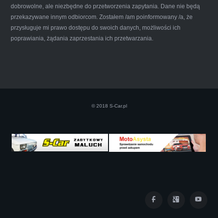
dobrowolne, ale niezbędne do przetworzenia zapytania. Dane nie będą
przekazywane innym odbiorcom. Zostałem /am poinformowany /a, że
Iwona Górska
przysługuje mi prawo dostępu do swoich danych, możliwości ich
poprawiania, żądania zaprzestania ich przetwarzania.
Szczerze polecam uslugi tej firmy. Facet
naprawde ludzki, nie zdziera, nie oszukuje.
Kupil ode mnie juz 3 auta w roznym stanie,
© 2018 S-Car.pl
doradzil, wycenil. Jestem naprawde
zadowolona!! Polecam!:)))))
Iza Maryna Jesionek