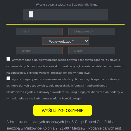
W celu dodania więcej niż 1 zdjęcie
kliknij tutaj
Bogdan
Witam,ja jestem bardzo zadowolona z usługi S-
Car.pl sprzedałam swoją wysłużoną corsinę
tego samego dnia miły grzeczny pan przyjechał
Wyrażam zgodę na przetwarzanie moich danych osobowych zgodnie z ustawą o
po trzech godzinach autolawetą sprawnie
ochronie danych osobowych w związku z realizacją zgłoszenia, udzielaniem odpowiedzi
zapakował auto wypisał dokumenty i wypłacił
na zgłoszenie, przygotowaniem i przesłaniem oferty handlowej.
Wyrażam zgodę na przetwarzanie moich danych osobowych zgodnie z ustawą o
gotówkę.Zdecydowanie mogę polecić tą firmę
ochronie danych osobowych w celu przesyłania informacji handlowej drogą
mnie do skorzystania z ich usług przekonało to
elektroniczną zgodnie z ustawą o świadczeniu usług drogą elektroniczną na podany w
że są na FACEBOOKU i każdy tam może
tym celu adres e-mail lub numer telefonu komórkowego.
wyrazić opinię na ich temat.
Administratorem danych osobowych jest S-Car.pl Robert Choiński z
siedzibą w Minkowice-Kolonia 2 (21-007 Mełgiew). Podanie danych jest