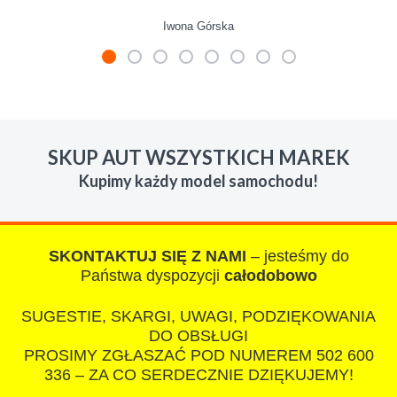
Iwona Górska
W s-car.pl sprzedalam juz 3 samochody i nie
zmienie skupu w razie potrzeby. Auta byly w
SKUP AUT WSZYSTKICH MAREK
roznym stanie i roznym wieku, za kazdym
Kupimy każdy model samochodu!
razem z laweta ten sam przesympatyczny,
kulturalny a co najwazniejsze LUDZKI
czlowiek. Doradzil telefonicznie, zaproponowal
rozsadna cene i od reki zalatwil sprawe. Jesli
SKONTAKTUJ SIĘ Z NAMI
– jesteśmy do
nie chcecie natknac sie na spaslych
Państwa dyspozycji
całodobowo
wszystkowiedzacych wyzyskiwaczy, to
SUGESTIE, SKARGI, UWAGI, PODZIĘKOWANIA
polecam s-car.pl
DO OBSŁUGI
PROSIMY ZGŁASZAĆ POD NUMEREM 502 600
336 – ZA CO SERDECZNIE DZIĘKUJEMY!