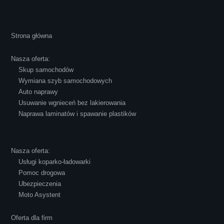
Cała transakcja poszła sprawnie i miłej
Strona główna
atmosferze, czego z reguły nie można
powiedzieć o innych firmach tego type.
Nasza oferta:
Pozdrawiam i polecam!
Skup samochodów
Wymiana szyb samochodowych
Auto naprawy
Usuwanie wgnieceń bez lakierowania
Naprawa laminatów i spawanie plastików
Robert Czapkowski
Nasza oferta:
Usługi koparko-ładowarki
Pomoc drogowa
Ubezpieczenia
Polecam S-Car.pl, szybka i bardzo miła
Moto Asystent
obsługa...
Oferta dla firm