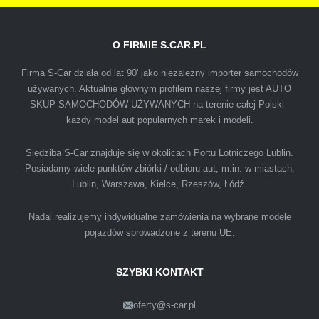
O FIRMIE S.CAR.PL
IZA
Firma S-Car działa od lat 90' jako niezależny importer samochodów
używanych. Aktualnie głównym profilem naszej firmy jest AUTO
SKUP SAMOCHODÓW UŻYWANYCH na terenie całej Polski -
Polecam firmę s-car ze Świdnika. Dawno nie
każdy model aut popularnych marek i modeli.
spotkałem się z tak profesjonalnym i uczciwym
podejściem. Szybko, sprawnie, w miłej
Siedziba S-Car znajduje się w okolicach Portu Lotniczego Lublin.
Posiadamy wiele punktów zbiórki / odbioru aut, m.in. w miastach:
atmosferze. Nie wiedziałem, że sprzedaż
Lublin, Warszawa, Kielce, Rzeszów, Łódź.
samochodu może być załatwiona tak
przyjemnie i przede wszystkim na korzystnych
Nadal realizujemy indywidualne zamówienia na wybrane modele
warunkach finansowych.
pojazdów sprowadzone z terenu UE.
SZYBKI KONTAKT
oferty@s-car.pl
Szymon