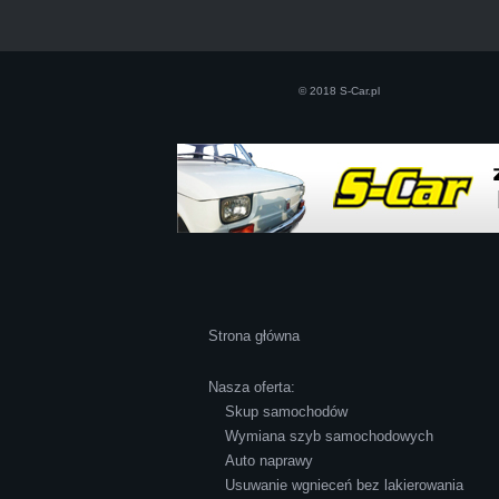
© 2018 S-Car.pl
Szczerze polecam uslugi tej firmy. Facet napraw
naprawde zadowolona!! Polecam!:)))))
Strona główna
Nasza oferta:
Skup samochodów
Wymiana szyb samochodowych
Auto naprawy
Usuwanie wgnieceń bez lakierowania
Cała transakcja poszła sprawnie i miłej atmosf