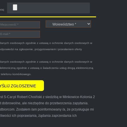
statnio swojego Peugeota dwie godziny po
utaj
ch młodych kulturalnych panów przy kawie w
danych osobowych zgodnie z ustawą o ochronie danych osobowych w
 odpowiedzi na zgłoszenie, przygotowaniem i przesłaniem oferty
danych osobowych zgodnie z ustawą o ochronie danych osobowych w
elektroniczną zgodnie z ustawą o świadczeniu usług drogą elektroniczną
r telefonu komórkowego.
iły grzeczny pan przyjechał po trzech
t S-Car.pl Robert Choiński z siedzibą w Minkowice-Kolonia 2
cić tą firmę mnie do skorzystania z ich
t dobrowolne, ale niezbędne do przetworzenia zapytania.
biorcom. Zostałem /am poinformowany /a, że przysługuje mi
iwości ich poprawiania, żądania zaprzestania ich