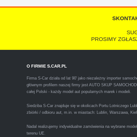
SKONTAK
SUG
PROSIMY ZGŁASZ
Polecam firmę s-car ze Świdnika. Dawno nie sp
O FIRMIE S.CAR.PL
wiedziałem, że sprzedaż samochodu może być z
Firma S-Car działa od lat 90' jako niezależny importer samo
głównym profilem naszej firmy jest AUTO SKUP SAMOCH
całej Polski - każdy model aut popularnych marek i modeli.
Siedziba S-Car znajduje się w okolicach Portu Lotniczego Lu
zbiórki / odbioru aut, m.in. w miastach: Lublin, Warszawa, Ki
Nadal realizujemy indywidualne zamówienia na wybrane mode
terenu UE.