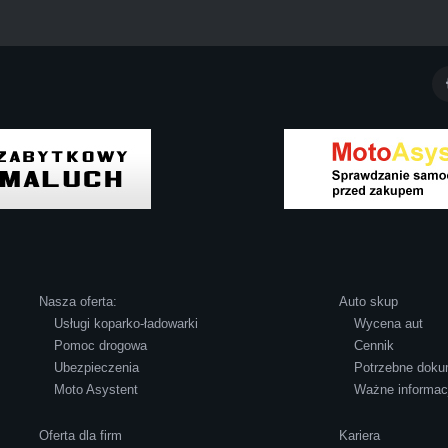
Iwona Górska
de ludzki, nie zdziera, nie oszukuje. Kupil ode mnie juz 3 auta
Nasza oferta:
Auto skup
Usługi koparko-ładowarki
Wycena aut
Pomoc drogowa
Cennik
Iza Maryna Jesionek
Ubezpieczenia
Potrzebne doku
Moto Asystent
Ważne informac
Oferta dla firm
Kariera
erze, czego z reguły nie można powiedzieć o innych firmach te