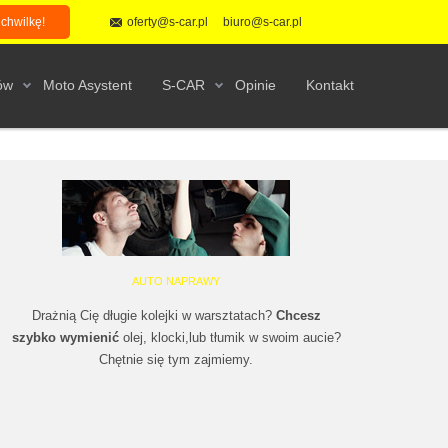
 chwilkę!
oferty@s-car.pl
biuro@s-car.pl
ów
Moto Asystent
S-CAR
Opinie
Kontakt
AUTO NAPRAWY
Drażnią Cię długie kolejki w warsztatach?
Chcesz
szybko wymienić
olej, klocki,lub tłumik w swoim aucie?
Chętnie się tym zajmiemy.