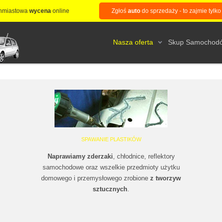
hmiastowa
wycena
online
Zgłoś
auto
do sprzedaży - to zajmie tylko
Nasza oferta
Skup Samochod
SPAWANIE PLASTIKÓW
Naprawiamy zderzaki
, chłodnice, reflektory
samochodowe oraz wszelkie przedmioty użytku
domowego i przemysłowego zrobione
z tworzyw
sztucznych
.