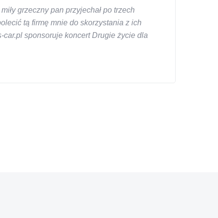
miły grzeczny pan przyjechał po trzech
ecić tą firmę mnie do skorzystania z ich
car.pl sponsoruje koncert Drugie życie dla
znym wieku, za kazdym razem z laweta ten sam
a cene i od reki zalatwil sprawe. Jesli nie