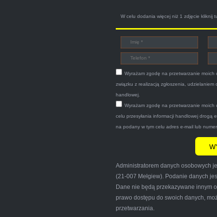
 o zamiarze sprzedania zony volvo. Powiedział że sprzedał o
W celu dodania więcej niż 1 zdjęcie
kliknij t
pod nr tel 703 403 025 po ok trzech godzinach przyjechało dwó
cam pewna i profesjonalna firma maja konto na Facebooku .
Wyrażam zgodę na przetwarzanie moich 
związku z realizacją zgłoszenia, udzielaniem
handlowej.
Wyrażam zgodę na przetwarzanie moich 
Bogdan
celu przesyłania informacji handlowej drogą 
na podany w tym celu adres e-mail lub nume
Car.pl sprzedałam swoją wysłużoną corsinę tego samego dnia m
Administratorem danych osobowych jes
 wypisał dokumenty i wypłacił gotówkę.Zdecydowanie mogę pole
(21-007 Mełgiew). Podanie danych jes
dy tam może wyrazić opinię na ich temat.
Dane nie będą przekazywane innym od
prawo dostępu do swoich danych, możl
przetwarzania.