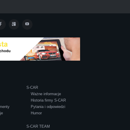
 w roznym stanie, doradzil, wycenil. Jestem
S-CAR
Ważne informacje
Historia firmy S-CAR
menty
Pytania i odpowiedzi
je
Humor
S-CAR TEAM
go type. Pozdrawiam i polecam!