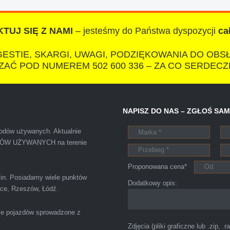
TUJ SIĘ Z NAMI
– jesteśmy do Państwa dyspozycji
ca
IZA
ESTIE, SKARGI, UWAGI, PODZIĘKOWANIA DO OBS
AĆ POD NUMEREM 502 600 336 – ZA CO SERDECZ
otkałem się z tak profesjonalnym i uczciwym podejściem. Szybk
NAPISZ DO NAS – ZGŁOŚ SA
ałatwiona tak przyjemnie i przede wszystkim na korzystnych 
chodów używanych. Aktualnie
ODÓW UŻYWANYCH na terenie
Proponowana cena*
blin. Posiadamy wiele punktów
Szymon
Dodatkowy opis:
elce, Rzeszów, Łódź.
Lublin
le pojazdów sprowadzone z
Zdjęcia (pliki graficzne lub .zip, .ra