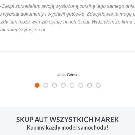
-Car.pl sprzedałam swoją wysłużoną corsinę tego samego dnia 
 wypisał dokumenty i wypłacił gotówkę. Zdecydowanie mogę pol
y tam może wyrazić opinię na ich temat. Widziałem że firma s-
k dalej trzymaj s-car
Iwona Górska
mienie skupu w razie potrzeby. Auta byly w roznym stanie i ro
 LUDZKI czlowiek. Doradzil telefonicznie, zaproponowal rozsadn
SKUP AUT WSZYSTKICH MAREK
zacych wyzyskiwaczy, to polecam s-car.pl
Kupimy każdy model samochodu!