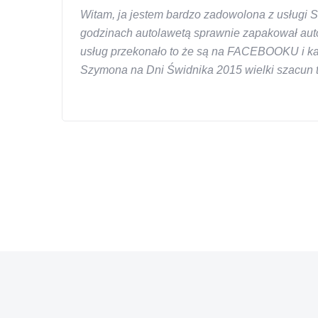
Witam, ja jestem bardzo zadowolona z usługi S
godzinach autolawetą sprawnie zapakował auto
usług przekonało to że są na FACEBOOKU i każd
Szymona na Dni Świdnika 2015 wielki szacun ta
W s-car.pl sprzedalam juz 3 samochody i nie z
przesympatyczny, kulturalny a co najwazniejsze
chcecie natknac sie na spaslych wszystkowied