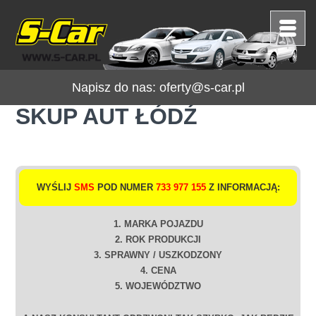
Napisz do nas:
oferty@s-car.pl
SKUP AUT ŁÓDŹ
WYŚLIJ
SMS
POD NUMER
733 977 155
Z INFORMACJĄ:
1. MARKA POJAZDU
2. ROK PRODUKCJI
3. SPRAWNY / USZKODZONY
4. CENA
5. WOJEWÓDZTWO