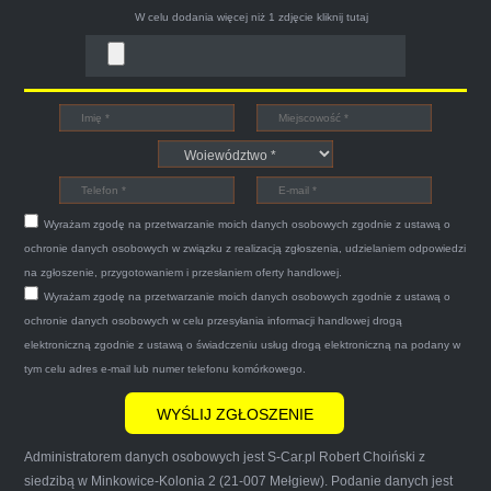
W celu dodania więcej niż 1 zdjęcie
kliknij tutaj
Bogdan
Witam,ja jestem bardzo zadowolona z usługi S-
Car.pl sprzedałam swoją wysłużoną corsinę
tego samego dnia miły grzeczny pan przyjechał
Wyrażam zgodę na przetwarzanie moich danych osobowych zgodnie z ustawą o
po trzech godzinach autolawetą sprawnie
ochronie danych osobowych w związku z realizacją zgłoszenia, udzielaniem odpowiedzi
zapakował auto wypisał dokumenty i wypłacił
na zgłoszenie, przygotowaniem i przesłaniem oferty handlowej.
Wyrażam zgodę na przetwarzanie moich danych osobowych zgodnie z ustawą o
gotówkę.Zdecydowanie mogę polecić tą firmę
ochronie danych osobowych w celu przesyłania informacji handlowej drogą
mnie do skorzystania z ich usług przekonało to
elektroniczną zgodnie z ustawą o świadczeniu usług drogą elektroniczną na podany w
że są na FACEBOOKU i każdy tam może
tym celu adres e-mail lub numer telefonu komórkowego.
wyrazić opinię na ich temat.
Administratorem danych osobowych jest S-Car.pl Robert Choiński z
siedzibą w Minkowice-Kolonia 2 (21-007 Mełgiew). Podanie danych jest