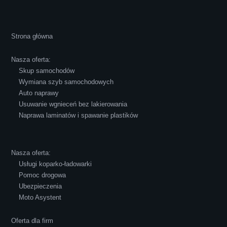
Cała transakcja poszła sprawnie i miłej
Strona główna
atmosferze, czego z reguły nie można
powiedzieć o innych firmach tego type.
Nasza oferta:
Pozdrawiam i polecam!
Skup samochodów
Wymiana szyb samochodowych
Auto naprawy
Usuwanie wgnieceń bez lakierowania
Naprawa laminatów i spawanie plastików
Robert Czapkowski
Nasza oferta:
Usługi koparko-ładowarki
Pomoc drogowa
Ubezpieczenia
Polecam S-Car.pl, szybka i bardzo miła
Moto Asystent
obsługa...
Oferta dla firm