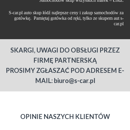
Samochodów skup wszystkich marek – Łódź.
S-car.pl auto skup łódź najlepsze ceny i zakup samochodów za
gotówkę. Pamiętaj gotówka od ręki, tylko ze skupem aut s-
car.pl
SKARGI, UWAGI DO OBSŁUGI PRZEZ
FIRMĘ PARTNERSKĄ
PROSIMY ZGŁASZAĆ POD ADRESEM E-
MAIL: biuro@s-car.pl
OPINIE NASZYCH KLIENTÓW