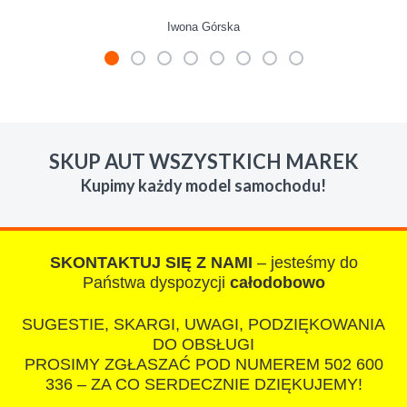
Iwona Górska
W s-car.pl sprzedalam juz 3 samochody i nie
zmienie skupu w razie potrzeby. Auta byly w
SKUP AUT WSZYSTKICH MAREK
roznym stanie i roznym wieku, za kazdym
Kupimy każdy model samochodu!
razem z laweta ten sam przesympatyczny,
kulturalny a co najwazniejsze LUDZKI
czlowiek. Doradzil telefonicznie, zaproponowal
rozsadna cene i od reki zalatwil sprawe. Jesli
SKONTAKTUJ SIĘ Z NAMI
– jesteśmy do
nie chcecie natknac sie na spaslych
Państwa dyspozycji
całodobowo
wszystkowiedzacych wyzyskiwaczy, to
SUGESTIE, SKARGI, UWAGI, PODZIĘKOWANIA
polecam s-car.pl
DO OBSŁUGI
PROSIMY ZGŁASZAĆ POD NUMEREM 502 600
336 – ZA CO SERDECZNIE DZIĘKUJEMY!