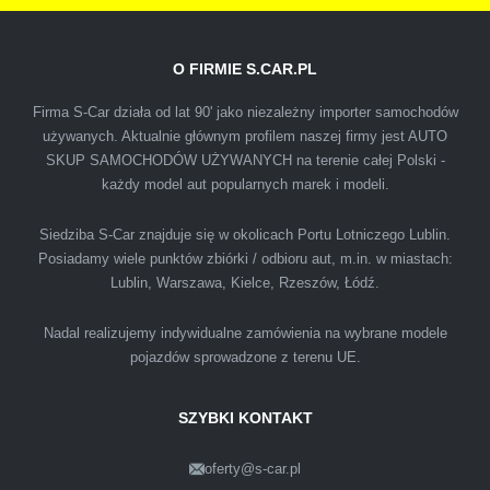
O FIRMIE S.CAR.PL
IZA
Firma S-Car działa od lat 90' jako niezależny importer samochodów
używanych. Aktualnie głównym profilem naszej firmy jest AUTO
SKUP SAMOCHODÓW UŻYWANYCH na terenie całej Polski -
Polecam firmę s-car ze Świdnika. Dawno nie
każdy model aut popularnych marek i modeli.
spotkałem się z tak profesjonalnym i uczciwym
podejściem. Szybko, sprawnie, w miłej
Siedziba S-Car znajduje się w okolicach Portu Lotniczego Lublin.
Posiadamy wiele punktów zbiórki / odbioru aut, m.in. w miastach:
atmosferze. Nie wiedziałem, że sprzedaż
Lublin, Warszawa, Kielce, Rzeszów, Łódź.
samochodu może być załatwiona tak
przyjemnie i przede wszystkim na korzystnych
Nadal realizujemy indywidualne zamówienia na wybrane modele
warunkach finansowych.
pojazdów sprowadzone z terenu UE.
SZYBKI KONTAKT
oferty@s-car.pl
Szymon