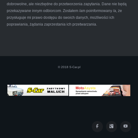
dobrowolne, ale niezbędne do przetworzenia zapytania. Dane nie będą
przekazywane innym odbiorcom. Zostałem /am poinformowany /a, że
Iwona Górska
przysługuje mi prawo dostępu do swoich danych, możliwości ich
poprawiania, żądania zaprzestania ich przetwarzania.
Szczerze polecam uslugi tej firmy. Facet
naprawde ludzki, nie zdziera, nie oszukuje.
Kupil ode mnie juz 3 auta w roznym stanie,
© 2018 S-Car.pl
doradzil, wycenil. Jestem naprawde
zadowolona!! Polecam!:)))))
Iza Maryna Jesionek