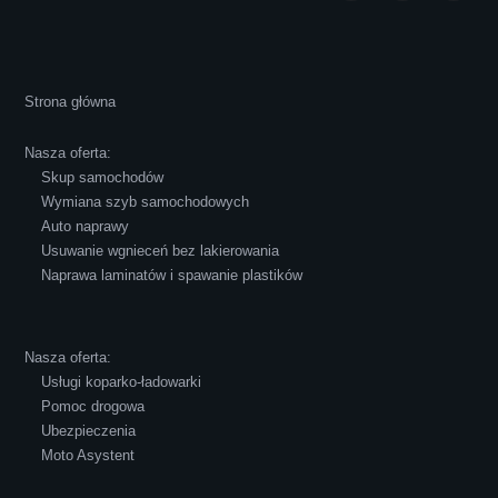
Cała transakcja poszła sprawnie i miłej
Strona główna
atmosferze, czego z reguły nie można
powiedzieć o innych firmach tego type.
Nasza oferta:
Pozdrawiam i polecam!
Skup samochodów
Wymiana szyb samochodowych
Auto naprawy
Usuwanie wgnieceń bez lakierowania
Naprawa laminatów i spawanie plastików
Robert Czapkowski
Nasza oferta:
Usługi koparko-ładowarki
Pomoc drogowa
Ubezpieczenia
Polecam S-Car.pl, szybka i bardzo miła
Moto Asystent
obsługa...