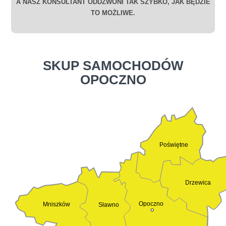
A NASZ KONSULTANT ODDZWONI TAK SZYBKO, JAK BĘDZIE
TO MOŻLIWE.
SKUP SAMOCHODÓW
OPOCZNO
Poświętne
Drzewica
Opoczno
Mniszków
Sławno