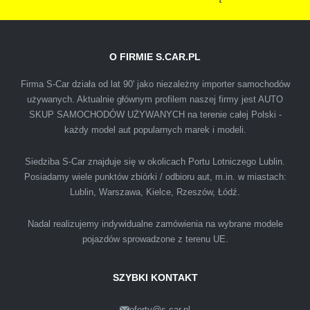
O FIRMIE S.CAR.PL
IZA
Firma S-Car działa od lat 90' jako niezależny importer samochodów
używanych. Aktualnie głównym profilem naszej firmy jest AUTO
SKUP SAMOCHODÓW UŻYWANYCH na terenie całej Polski -
Polecam firmę s-car ze Świdnika. Dawno nie
każdy model aut popularnych marek i modeli.
spotkałem się z tak profesjonalnym i uczciwym
podejściem. Szybko, sprawnie, w miłej
Siedziba S-Car znajduje się w okolicach Portu Lotniczego Lublin.
Posiadamy wiele punktów zbiórki / odbioru aut, m.in. w miastach:
atmosferze. Nie wiedziałem, że sprzedaż
Lublin, Warszawa, Kielce, Rzeszów, Łódź.
samochodu może być załatwiona tak
przyjemnie i przede wszystkim na korzystnych
Nadal realizujemy indywidualne zamówienia na wybrane modele
warunkach finansowych.
pojazdów sprowadzone z terenu UE.
SZYBKI KONTAKT
oferty@s-car.pl