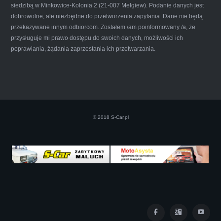
siedzibą w Minkowice-Kolonia 2 (21-007 Mełgiew). Podanie danych jest
dobrowolne, ale niezbędne do przetworzenia zapytania. Dane nie będą
przekazywane innym odbiorcom. Zostałem /am poinformowany /a, że
Iwona Górska
przysługuje mi prawo dostępu do swoich danych, możliwości ich
poprawiania, żądania zaprzestania ich przetwarzania.
Szczerze polecam uslugi tej firmy. Facet
naprawde ludzki, nie zdziera, nie oszukuje.
Kupil ode mnie juz 3 auta w roznym stanie,
© 2018 S-Car.pl
doradzil, wycenil. Jestem naprawde
zadowolona!! Polecam!:)))))
Iza Maryna Jesionek