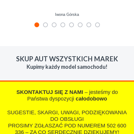
Iwona Górska
W s-car.pl sprzedalam juz 3 samochody i nie
zmienie skupu w razie potrzeby. Auta byly w
SKUP AUT WSZYSTKICH MAREK
roznym stanie i roznym wieku, za kazdym
Kupimy każdy model samochodu!
razem z laweta ten sam przesympatyczny,
kulturalny a co najwazniejsze LUDZKI
czlowiek. Doradzil telefonicznie, zaproponowal
rozsadna cene i od reki zalatwil sprawe. Jesli
SKONTAKTUJ SIĘ Z NAMI
– jesteśmy do
nie chcecie natknac sie na spaslych
Państwa dyspozycji
całodobowo
wszystkowiedzacych wyzyskiwaczy, to
SUGESTIE, SKARGI, UWAGI, PODZIĘKOWANIA
polecam s-car.pl
DO OBSŁUGI
PROSIMY ZGŁASZAĆ POD NUMEREM 502 600
336 – ZA CO SERDECZNIE DZIĘKUJEMY!