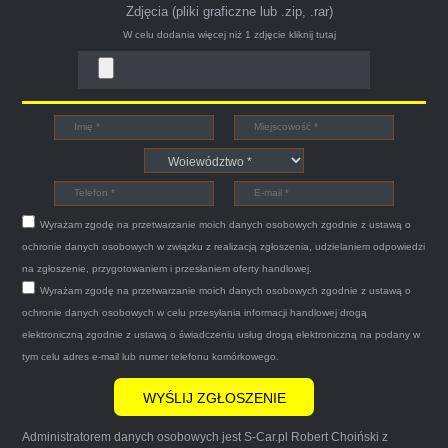
Zdjęcia (pliki graficzne lub .zip, .rar)
W celu dodania więcej niż 1 zdjęcie
kliknij tutaj
Bogdan
Witam,ja jestem bardzo zadowolona z usługi S-
Car.pl sprzedałam swoją wysłużoną corsinę
tego samego dnia miły grzeczny pan przyjechał
Wyrażam zgodę na przetwarzanie moich danych osobowych zgodnie z ustawą o
po trzech godzinach autolawetą sprawnie
ochronie danych osobowych w związku z realizacją zgłoszenia, udzielaniem odpowiedzi
zapakował auto wypisał dokumenty i wypłacił
na zgłoszenie, przygotowaniem i przesłaniem oferty handlowej.
Wyrażam zgodę na przetwarzanie moich danych osobowych zgodnie z ustawą o
gotówkę.Zdecydowanie mogę polecić tą firmę
ochronie danych osobowych w celu przesyłania informacji handlowej drogą
mnie do skorzystania z ich usług przekonało to
elektroniczną zgodnie z ustawą o świadczeniu usług drogą elektroniczną na podany w
że są na FACEBOOKU i każdy tam może
tym celu adres e-mail lub numer telefonu komórkowego.
wyrazić opinię na ich temat.
Administratorem danych osobowych jest S-Car.pl Robert Choiński z