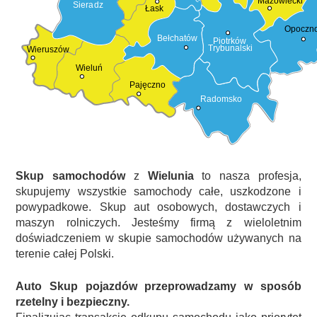
Mazowiecki
Sieradz
Łask
Opoczn
Bełchatów
Piotrków
Trybunalski
Wieruszów
Wieluń
Pajęczno
Radomsko
Skup samochodów
z
Wielunia
to nasza profesja,
skupujemy wszystkie samochody całe, uszkodzone i
powypadkowe. Skup aut osobowych, dostawczych i
maszyn rolniczych. Jesteśmy firmą z wieloletnim
doświadczeniem w skupie samochodów używanych na
terenie całej Polski.
Auto Skup pojazdów przeprowadzamy w sposób
rzetelny i bezpieczny.