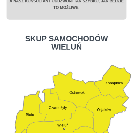
A NASZ KONSULTANT ODDZWONI TAK SZYBKO, JAK BĘDZIE
TO MOŻLIWE.
SKUP SAMOCHODÓW
WIELUŃ
Konopnica
Ostrówek
Czarnożyły
Osjaków
Biała
Wieluń