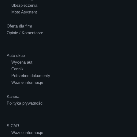
Ubezpieczenia
Polecam S-Car.pl, szybka i bardzo miła
Moto Asystent
obsługa...
Oferta dla firm
Opinie / Komentarze
Auto skup
Wycena aut
Ewelina Supryn
Cennik
Potrzebne dokumenty
Ważne informacje
Kariera
Polityka prywatności
S-CAR
Ważne informacje