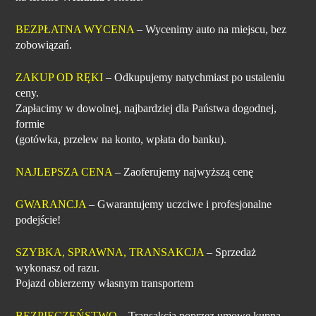
BEZPŁATNA WYCENA
– Wycenimy auto na miejscu, bez
zobowiązań.
ZAKUP OD RĘKI
– Odkupujemy natychmiast po ustaleniu
ceny.
Zapłacimy w dowolnej, najbardziej dla Państwa dogodnej,
formie
(gotówka, przelew na konto, wpłata do banku).
NAJLEPSZA CENA
– Zaoferujemy najwyższą cenę
GWARANCJA
– Gwarantujemy uczciwe i profesjonalne
podejście!
SZYBKA, SPRAWNA, TRANSAKCJA
– Sprzedaż
wykonasz od razu.
Pojazd obierzemy własnym transportem
BEZPIECZEŃSTWO
– Transakcja poprzez umowę kupna-