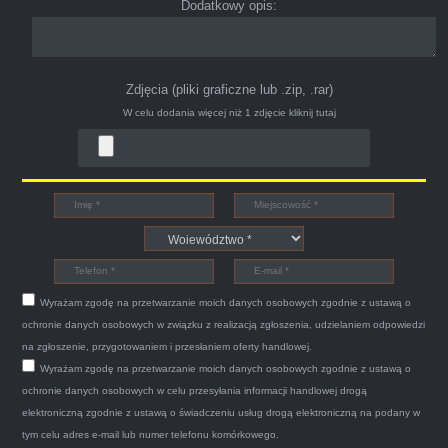
Dodatkowy opis:
Zdjęcia (pliki graficzne lub .zip, .rar)
W celu dodania więcej niż 1 zdjęcie
kliknij tutaj
Bogdan
Witam,ja jestem bardzo zadowolona z usługi S-
Car.pl sprzedałam swoją wysłużoną corsinę
tego samego dnia miły grzeczny pan przyjechał
Wyrażam zgodę na przetwarzanie moich danych osobowych zgodnie z ustawą o
po trzech godzinach autolawetą sprawnie
ochronie danych osobowych w związku z realizacją zgłoszenia, udzielaniem odpowiedzi
zapakował auto wypisał dokumenty i wypłacił
na zgłoszenie, przygotowaniem i przesłaniem oferty handlowej.
Wyrażam zgodę na przetwarzanie moich danych osobowych zgodnie z ustawą o
gotówkę.Zdecydowanie mogę polecić tą firmę
ochronie danych osobowych w celu przesyłania informacji handlowej drogą
mnie do skorzystania z ich usług przekonało to
elektroniczną zgodnie z ustawą o świadczeniu usług drogą elektroniczną na podany w
że są na FACEBOOKU i każdy tam może
tym celu adres e-mail lub numer telefonu komórkowego.