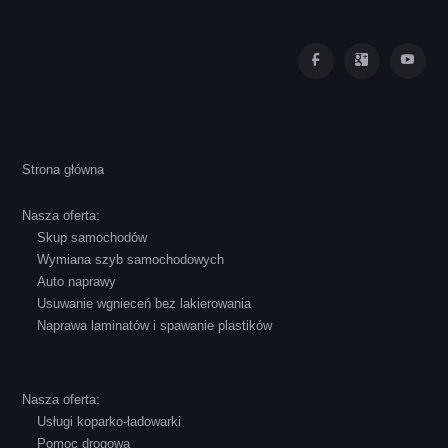
Iza Maryna Jesionek
Cała transakcja poszła sprawnie i miłej
Strona główna
atmosferze, czego z reguły nie można
powiedzieć o innych firmach tego type.
Nasza oferta:
Pozdrawiam i polecam!
Skup samochodów
Wymiana szyb samochodowych
Auto naprawy
Usuwanie wgnieceń bez lakierowania
Naprawa laminatów i spawanie plastików
Robert Czapkowski
Nasza oferta:
Usługi koparko-ładowarki
Pomoc drogowa