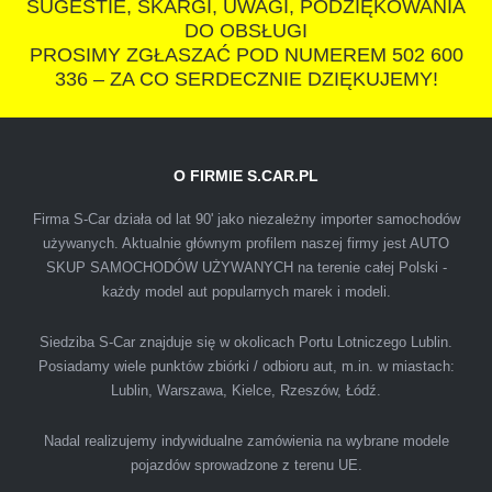
SUGESTIE, SKARGI, UWAGI, PODZIĘKOWANIA
polecam s-car.pl
DO OBSŁUGI
PROSIMY ZGŁASZAĆ POD NUMEREM 502 600
336 – ZA CO SERDECZNIE DZIĘKUJEMY!
O FIRMIE S.CAR.PL
IZA
Firma S-Car działa od lat 90' jako niezależny importer samochodów
używanych. Aktualnie głównym profilem naszej firmy jest AUTO
SKUP SAMOCHODÓW UŻYWANYCH na terenie całej Polski -
Polecam firmę s-car ze Świdnika. Dawno nie
każdy model aut popularnych marek i modeli.
spotkałem się z tak profesjonalnym i uczciwym
podejściem. Szybko, sprawnie, w miłej
Siedziba S-Car znajduje się w okolicach Portu Lotniczego Lublin.
Posiadamy wiele punktów zbiórki / odbioru aut, m.in. w miastach:
atmosferze. Nie wiedziałem, że sprzedaż
Lublin, Warszawa, Kielce, Rzeszów, Łódź.
samochodu może być załatwiona tak
przyjemnie i przede wszystkim na korzystnych
Nadal realizujemy indywidualne zamówienia na wybrane modele
warunkach finansowych.
pojazdów sprowadzone z terenu UE.