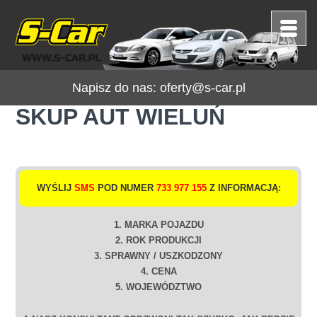
Napisz do nas:
oferty@s-car.pl
SKUP AUT WIELUŃ
WYŚLIJ
SMS
POD NUMER
733 977 155
Z INFORMACJĄ:
1. MARKA POJAZDU
2. ROK PRODUKCJI
3. SPRAWNY / USZKODZONY
4. CENA
5. WOJEWÓDZTWO