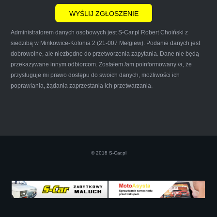
wyrazić opinię na ich temat.
Administratorem danych osobowych jest S-Car.pl Robert Choiński z
siedzibą w Minkowice-Kolonia 2 (21-007 Mełgiew). Podanie danych jest
dobrowolne, ale niezbędne do przetworzenia zapytania. Dane nie będą
przekazywane innym odbiorcom. Zostałem /am poinformowany /a, że
Iwona Górska
przysługuje mi prawo dostępu do swoich danych, możliwości ich
poprawiania, żądania zaprzestania ich przetwarzania.
Szczerze polecam uslugi tej firmy. Facet
naprawde ludzki, nie zdziera, nie oszukuje.
Kupil ode mnie juz 3 auta w roznym stanie,
© 2018 S-Car.pl
doradzil, wycenil. Jestem naprawde
zadowolona!! Polecam!:)))))