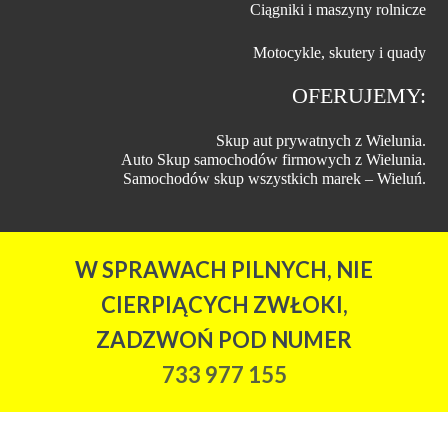
Ciągniki i maszyny rolnicze
Motocykle, skutery i quady
OFERUJEMY:
Skup aut prywatnych z Wielunia.
Auto Skup samochodów firmowych z Wielunia.
Samochodów skup wszystkich marek – Wieluń.
W SPRAWACH PILNYCH, NIE
CIERPIĄCYCH ZWŁOKI,
ZADZWOŃ POD NUMER
733 977 155