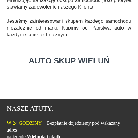
Finalizując transakcję odkupu samochodu jako priorytet
stawiamy zadowolenie naszego Klienta.
Jesteśmy zainteresowani skupem każdego samochodu
niezależnie od marki. Kupimy od Państwa auto w
każdym stanie technicznym.
AUTO SKUP WIELUŃ
NASZE ATUTY:
W 24 GODZINY
– Bezpłatnie dojedziemy pod wskazany
adres
na terenie
Wielunia
i okolic.