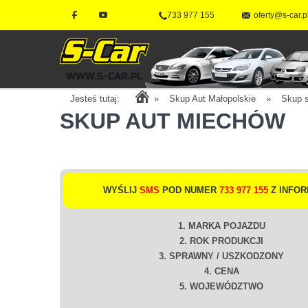
733 977 155
oferty@s-car.p
Jesteś tutaj:
»
Skup Aut Małopolskie
»
Skup 
SKUP AUT MIECHÓW
WYŚLIJ
SMS
POD NUMER
733 977 155
Z INFOR
1. MARKA POJAZDU
2. ROK PRODUKCJI
3. SPRAWNY / USZKODZONY
4. CENA
5. WOJEWÓDZTWO