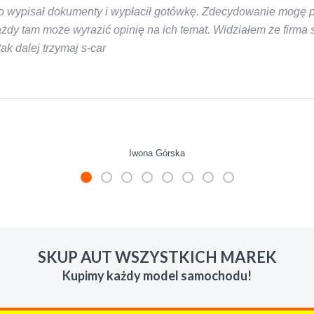
 wypisał dokumenty i wypłacił gotówkę. Zdecydowanie mogę pol
y tam może wyrazić opinię na ich temat. Widziałem że firma s-
k dalej trzymaj s-car
Iwona Górska
mienie skupu w razie potrzeby. Auta byly w roznym stanie i ro
 LUDZKI czlowiek. Doradzil telefonicznie, zaproponowal rozsadn
SKUP AUT WSZYSTKICH MAREK
zacych wyzyskiwaczy, to polecam s-car.pl
Kupimy każdy model samochodu!