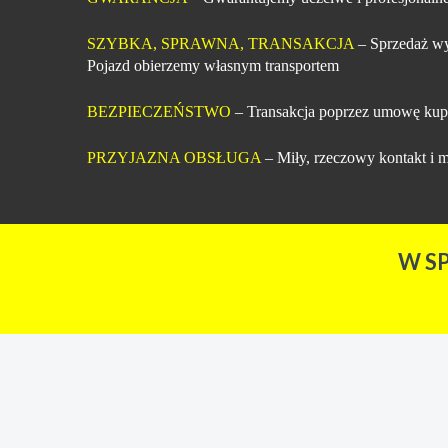
SZYBKA, SPRAWNA, TRANSAKCJA
– Sprzedaż wy
Pojazd obierzemy własnym transportem
BEZPIECZEŃSTWO
– Transakcja poprzez umowę kup
PRZYJAZNA OBSŁUGA
– Miły, rzeczowy kontakt i m
W S