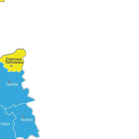
Dąbrowa
Tarnowska
Tarnów
Gorlice
 Sącz