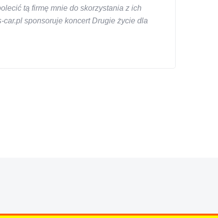
ecić tą firmę mnie do skorzystania z ich
car.pl sponsoruje koncert Drugie życie dla
znym wieku, za kazdym razem z laweta ten sam
a cene i od reki zalatwil sprawe. Jesli nie