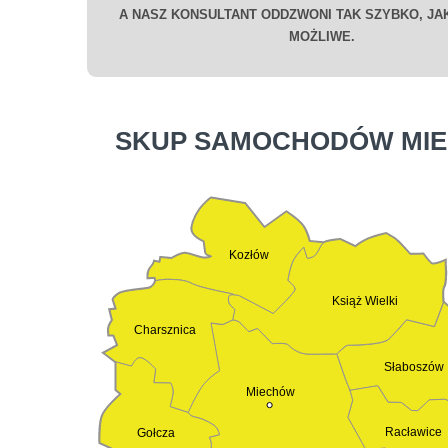
A NASZ KONSULTANT ODDZWONI TAK SZYBKO, JAK
MOŻLIWE.
SKUP SAMOCHODÓW MI
Kozłów
Książ Wielki
Charsznica
Słaboszów
Miechów
Racławice
Gołcza