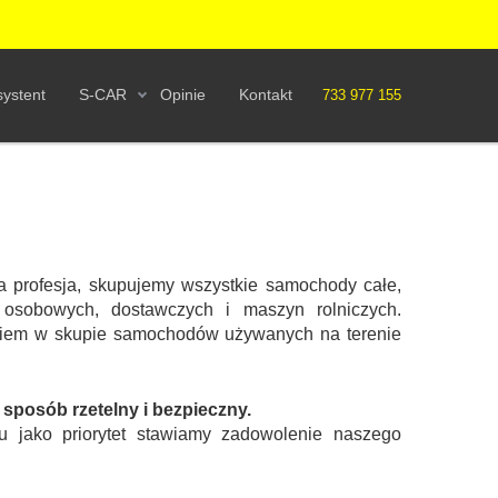
ystent
S-CAR
Opinie
Kontakt
733 977 155
a profesja, skupujemy wszystkie samochody całe,
osobowych, dostawczych i maszyn rolniczych.
eniem w skupie samochodów używanych na terenie
posób rzetelny i bezpieczny.
u jako priorytet stawiamy zadowolenie naszego