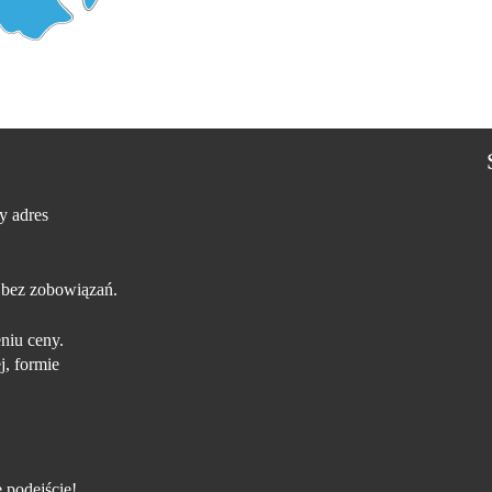
y adres
 bez zobowiązań.
niu ceny.
j, formie
 podejście!