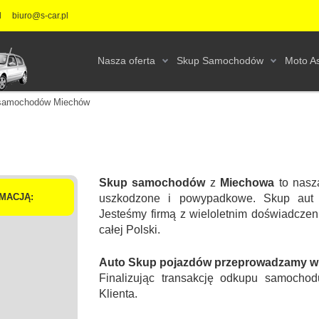
l
biuro@s-car.pl
Nasza oferta
Skup Samochodów
Moto As
samochodów Miechów
Skup samochodów
z
Miechowa
to nasz
MACJĄ:
uszkodzone i powypadkowe. Skup aut 
Jesteśmy firmą z wieloletnim doświadcz
całej Polski.
Auto Skup pojazdów przeprowadzamy w s
Finalizując transakcję odkupu samochod
Klienta.