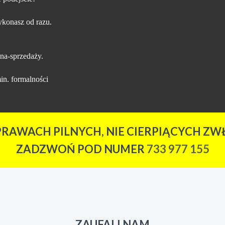
konasz od razu.
na-sprzedaży.
in. formalności
PRAWACH PILNYCH, NIE CIERPIĄCYCH ZWŁ
ZADZWOŃ POD NUMER
733 977 155
ZAUFALI NAM