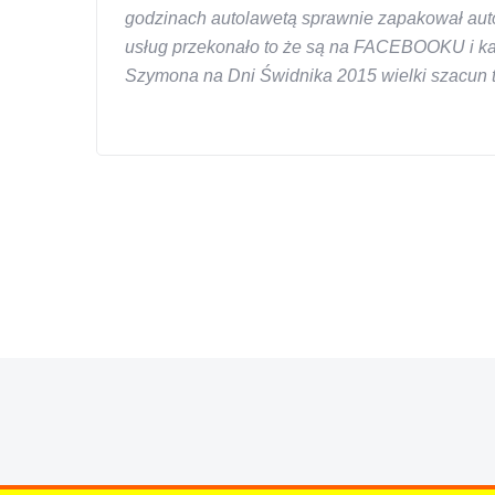
godzinach autolawetą sprawnie zapakował auto
usług przekonało to że są na FACEBOOKU i każd
Szymona na Dni Świdnika 2015 wielki szacun ta
W s-car.pl sprzedalam juz 3 samochody i nie z
przesympatyczny, kulturalny a co najwazniejsze
chcecie natknac sie na spaslych wszystkowied