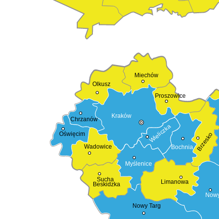
Miechów
Olkusz
Proszowice
Kraków
Chrzanów
Wieliczka
Oświęcim
Brzesko
Wadowice
Bochnia
Myślenice
Sucha
Limanowa
Beskidzka
Nowy
Nowy Targ