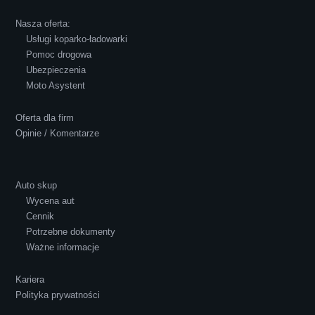
Robert Czapkowski
Nasza oferta:
Usługi koparko-ładowarki
Pomoc drogowa
Ubezpieczenia
Polecam S-Car.pl, szybka i bardzo miła
Moto Asystent
obsługa...
Oferta dla firm
Opinie / Komentarze
Auto skup
Wycena aut
Ewelina Supryn
Cennik
Potrzebne dokumenty
Ważne informacje
Kariera
Polityka prywatności