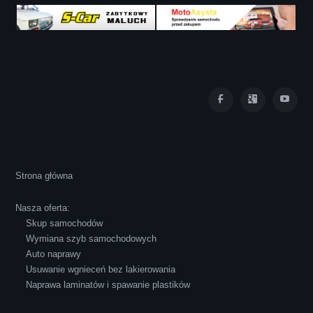
Iza Maryna Jesionek
Cała transakcja poszła sprawnie i miłej
Strona główna
atmosferze, czego z reguły nie można
powiedzieć o innych firmach tego type.
Nasza oferta:
Pozdrawiam i polecam!
Skup samochodów
Wymiana szyb samochodowych
Auto naprawy
Usuwanie wgnieceń bez lakierowania
Naprawa laminatów i spawanie plastików