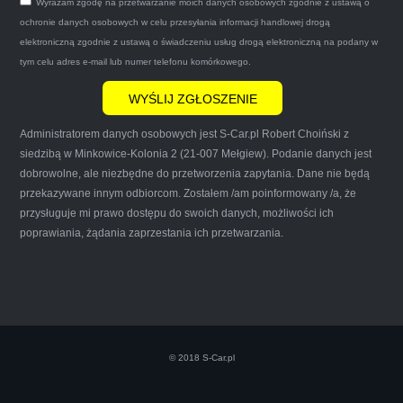
Wyrażam zgodę na przetwarzanie moich danych osobowych zgodnie z ustawą o
gotówkę.Zdecydowanie mogę polecić tą firmę
ochronie danych osobowych w celu przesyłania informacji handlowej drogą
mnie do skorzystania z ich usług przekonało to
elektroniczną zgodnie z ustawą o świadczeniu usług drogą elektroniczną na podany w
że są na FACEBOOKU i każdy tam może
tym celu adres e-mail lub numer telefonu komórkowego.
wyrazić opinię na ich temat.
Administratorem danych osobowych jest S-Car.pl Robert Choiński z
siedzibą w Minkowice-Kolonia 2 (21-007 Mełgiew). Podanie danych jest
dobrowolne, ale niezbędne do przetworzenia zapytania. Dane nie będą
przekazywane innym odbiorcom. Zostałem /am poinformowany /a, że
Iwona Górska
przysługuje mi prawo dostępu do swoich danych, możliwości ich
poprawiania, żądania zaprzestania ich przetwarzania.
Szczerze polecam uslugi tej firmy. Facet
naprawde ludzki, nie zdziera, nie oszukuje.
Kupil ode mnie juz 3 auta w roznym stanie,
© 2018 S-Car.pl
doradzil, wycenil. Jestem naprawde
zadowolona!! Polecam!:)))))