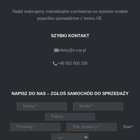
przyjemnie i przede wszystkim na korzystnych
Nadal realizujemy indywidualne zamówienia na wybrane modele
warunkach finansowych.
pojazdów sprowadzone z terenu UE.
SZYBKI KONTAKT
oferty@s-car.pl
Szymon
Lublin
+48 502 600 336
Pewnego dnia Rozmawialem z kolega na
NAPISZ DO NAS – ZGŁOŚ SAMOCHÓD DO SPRZEDAŻY
kopalni o zamiarze sprzedania zony volvo.
Powiedział że sprzedał ostatnio swojego
Peugeota dwie godziny po telefonie do skupu
aut s-car.pl. Zadzwoniłem pod nr tel 703 403
Stan*
025 po ok trzech godzinach przyjechało dwóch