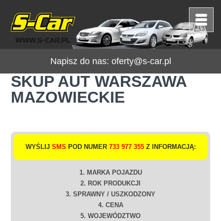
Napisz do nas:
oferty@s-car.pl
SKUP AUT WARSZAWA
MAZOWIECKIE
WYŚLIJ
SMS
POD NUMER
733 977 355
Z INFORMACJĄ:
1. MARKA POJAZDU
2. ROK PRODUKCJI
3. SPRAWNY / USZKODZONY
4. CENA
5. WOJEWÓDZTWO