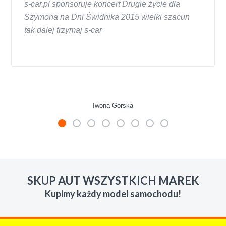
s-car.pl sponsoruje koncert Drugie życie dla
Szymona na Dni Świdnika 2015 wielki szacun
tak dalej trzymaj s-car
Iwona Górska
W s-car.pl sprzedalam juz 3 samochody i nie
zmienie skupu w razie potrzeby. Auta byly w
SKUP AUT WSZYSTKICH MAREK
roznym stanie i roznym wieku, za kazdym
Kupimy każdy model samochodu!
razem z laweta ten sam przesympatyczny,
kulturalny a co najwazniejsze LUDZKI
czlowiek. Doradzil telefonicznie, zaproponowal