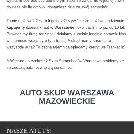
wybrał nr 502 600 336 pod którym zupełnie za darmo w jednej chwili
dowiesz się ile gotówki dostaniesz dziś za swój samochód.
To nie możliwe? Czy to legalne? Oczywiście że możliwe codziennie
kupujemy
dziesiątki aut
w Warszawie
i okolicach i to już od 10 lat.
Prowadzimy firmę rodzinną i działamy zupełnie legalnie sprawdź Nas
w internecie wszyscy o tym trąbią. A skąd mamy kasę na te
wszystkie auta? To żadna tajemnica spłacamy kredyt we Frankach:)
A Więc na co czekasz? Skup Samochodów Warszawa problemy ze
sprzedażą auta rozwiązują się same…
AUTO SKUP WARSZAWA
MAZOWIECKIE
NASZE ATUTY: