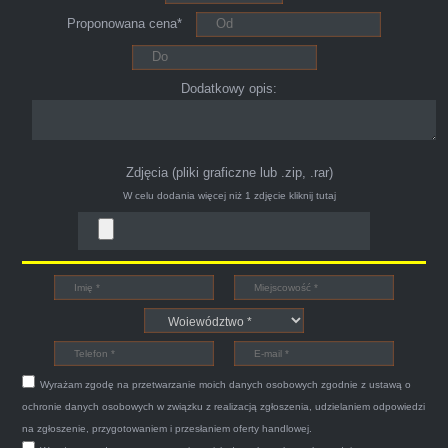
młodych kulturalnych panów przy kawie w
Proponowana cena*
ciągu 15min odkupili ode mnie samochód.
Polecam pewna i profesjonalna firma maja
konto na Facebooku .
Dodatkowy opis:
Zdjęcia (pliki graficzne lub .zip, .rar)
W celu dodania więcej niż 1 zdjęcie
kliknij tutaj
Bogdan
Witam,ja jestem bardzo zadowolona z usługi S-
Car.pl sprzedałam swoją wysłużoną corsinę
tego samego dnia miły grzeczny pan przyjechał
Wyrażam zgodę na przetwarzanie moich danych osobowych zgodnie z ustawą o
po trzech godzinach autolawetą sprawnie
ochronie danych osobowych w związku z realizacją zgłoszenia, udzielaniem odpowiedzi
zapakował auto wypisał dokumenty i wypłacił
na zgłoszenie, przygotowaniem i przesłaniem oferty handlowej.