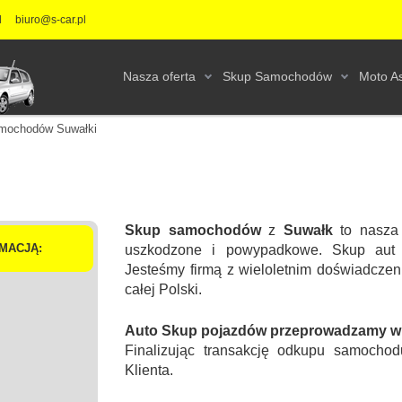
l
biuro@s-car.pl
Nasza oferta
Skup Samochodów
Moto As
mochodów Suwałki
Skup samochodów
z
Suwałk
to nasza 
MACJĄ:
uszkodzone i powypadkowe. Skup aut 
Jesteśmy firmą z wieloletnim doświadcz
całej Polski.
Auto Skup pojazdów przeprowadzamy w s
Finalizując transakcję odkupu samochod
Klienta.