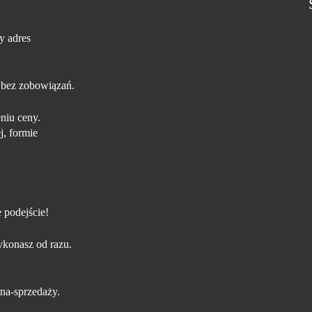
y adres
 bez zobowiązań.
niu ceny.
j, formie
 podejście!
konasz od razu.
na-sprzedaży.