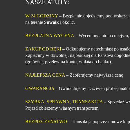
NASZE ATUTY:
W 24 GODZINY
– Bezpłatnie dojedziemy pod wskazan
na terenie
Suwałk
i okolic.
BEZPŁATNA WYCENA
– Wycenimy auto na miejscu,
ZAKUP OD RĘKI
– Odkupujemy natychmiast po ustale
Zapłacimy w dowolnej, najbardziej dla Państwa dogodne
(gotówka, przelew na konto, wpłata do banku).
NAJLEPSZA CENA
– Zaoferujemy najwyższą cenę
GWARANCJA
– Gwarantujemy uczciwe i profesjonalne
SZYBKA, SPRAWNA, TRANSAKCJA
– Sprzedaż wy
Pojazd obierzemy własnym transportem
BEZPIECZEŃSTWO
– Transakcja poprzez umowę kup