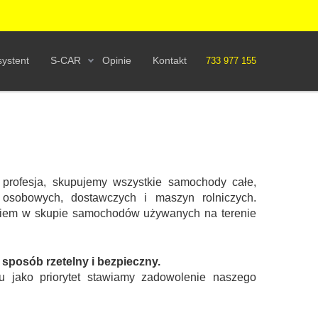
ystent
S-CAR
Opinie
Kontakt
733 977 155
profesja, skupujemy wszystkie samochody całe,
osobowych, dostawczych i maszyn rolniczych.
eniem w skupie samochodów używanych na terenie
posób rzetelny i bezpieczny.
u jako priorytet stawiamy zadowolenie naszego