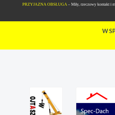
PRZYJAZNA OBSŁUGA
– Miły, rzeczowy kontakt i m
W S