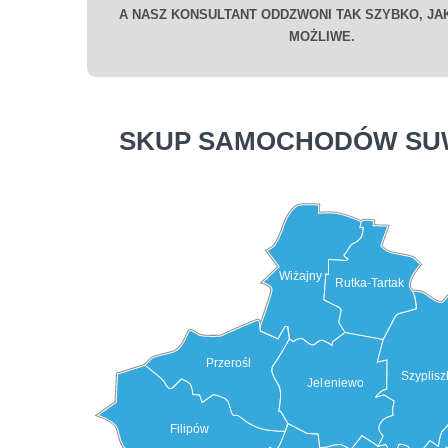
A NASZ KONSULTANT ODDZWONI TAK SZYBKO, JAK
MOŻLIWE.
SKUP SAMOCHODÓW SU
Wiżajny
Rutka-Tartak
Przerośl
Szyplisz
Jeleniewo
Filipów