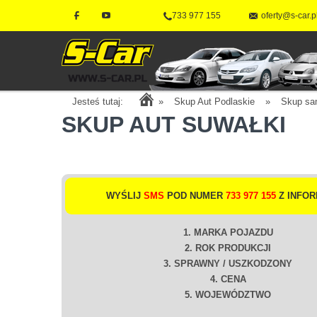
733 977 155
oferty@s-car.p
Jesteś tutaj:
»
Skup Aut Podlaskie
»
Skup sa
SKUP AUT SUWAŁKI
WYŚLIJ
SMS
POD NUMER
733 977 155
Z INFOR
1. MARKA POJAZDU
2. ROK PRODUKCJI
3. SPRAWNY / USZKODZONY
4. CENA
5. WOJEWÓDZTWO