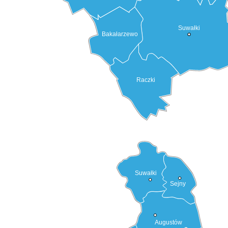
Suwałki
Bakałarzewo
Raczki
Suwałki
Sejny
Augustów