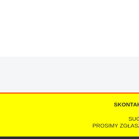
W s-car.pl sprzedalam juz 3 samochody i nie z
przesympatyczny, kulturalny a co najwazniejsze
chcecie natknac sie na spaslych wszystkowied
SKONTAK
SUG
PROSIMY ZGŁASZ