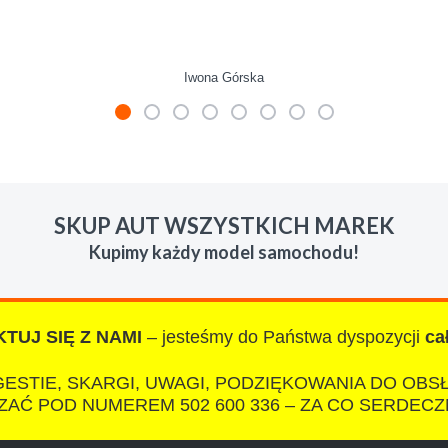
Iwona Górska
mienie skupu w razie potrzeby. Auta byly w roznym stanie i ro
 LUDZKI czlowiek. Doradzil telefonicznie, zaproponowal rozsadn
SKUP AUT WSZYSTKICH MAREK
zacych wyzyskiwaczy, to polecam s-car.pl
Kupimy każdy model samochodu!
TUJ SIĘ Z NAMI
– jesteśmy do Państwa dyspozycji
ca
IZA
ESTIE, SKARGI, UWAGI, PODZIĘKOWANIA DO OBS
AĆ POD NUMEREM 502 600 336 – ZA CO SERDECZ