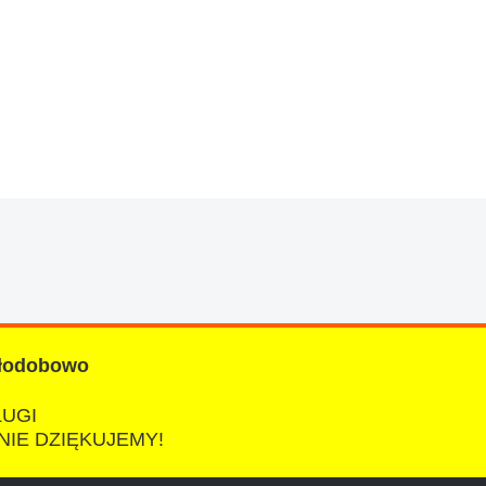
znym wieku, za kazdym razem z laweta ten sam
a cene i od reki zalatwil sprawe. Jesli nie
łodobowo
ŁUGI
NIE DZIĘKUJEMY!