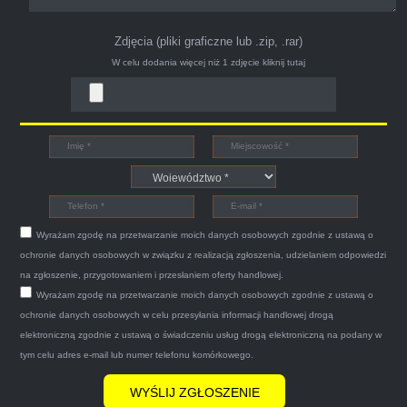
Zdjęcia (pliki graficzne lub .zip, .rar)
W celu dodania więcej niż 1 zdjęcie
kliknij tutaj
Bogdan
Witam,ja jestem bardzo zadowolona z usługi S-
Car.pl sprzedałam swoją wysłużoną corsinę
tego samego dnia miły grzeczny pan przyjechał
Wyrażam zgodę na przetwarzanie moich danych osobowych zgodnie z ustawą o
po trzech godzinach autolawetą sprawnie
ochronie danych osobowych w związku z realizacją zgłoszenia, udzielaniem odpowiedzi
zapakował auto wypisał dokumenty i wypłacił
na zgłoszenie, przygotowaniem i przesłaniem oferty handlowej.
Wyrażam zgodę na przetwarzanie moich danych osobowych zgodnie z ustawą o
gotówkę.Zdecydowanie mogę polecić tą firmę
ochronie danych osobowych w celu przesyłania informacji handlowej drogą
mnie do skorzystania z ich usług przekonało to
elektroniczną zgodnie z ustawą o świadczeniu usług drogą elektroniczną na podany w
że są na FACEBOOKU i każdy tam może
tym celu adres e-mail lub numer telefonu komórkowego.
wyrazić opinię na ich temat.