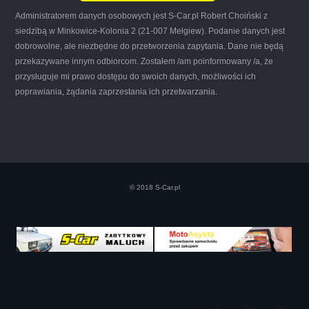
Administratorem danych osobowych jest S-Car.pl Robert Choiński z
siedzibą w Minkowice-Kolonia 2 (21-007 Mełgiew). Podanie danych jest
dobrowolne, ale niezbędne do przetworzenia zapytania. Dane nie będą
przekazywane innym odbiorcom. Zostałem /am poinformowany /a, że
Iwona Górska
przysługuje mi prawo dostępu do swoich danych, możliwości ich
poprawiania, żądania zaprzestania ich przetwarzania.
Szczerze polecam uslugi tej firmy. Facet
naprawde ludzki, nie zdziera, nie oszukuje.
Kupil ode mnie juz 3 auta w roznym stanie,
© 2018 S-Car.pl
doradzil, wycenil. Jestem naprawde
zadowolona!! Polecam!:)))))