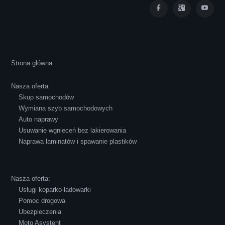
Iza Maryna Jesionek
Cała transakcja poszła sprawnie i miłej
Strona główna
atmosferze, czego z reguły nie można
powiedzieć o innych firmach tego type.
Nasza oferta:
Pozdrawiam i polecam!
Skup samochodów
Wymiana szyb samochodowych
Auto naprawy
Usuwanie wgnieceń bez lakierowania
Naprawa laminatów i spawanie plastików
Robert Czapkowski
Nasza oferta:
Usługi koparko-ładowarki
Pomoc drogowa
Ubezpieczenia
Polecam S-Car.pl, szybka i bardzo miła
Moto Asystent