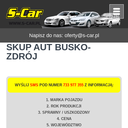
Napisz do nas:
oferty@s-car.pl
SKUP AUT BUSKO-
ZDRÓJ
WYŚLIJ
SMS
POD NUMER
733 977 355
Z INFORMACJĄ:
1. MARKA POJAZDU
2. ROK PRODUKCJI
3. SPRAWNY / USZKODZONY
4. CENA
5. WOJEWÓDZTWO