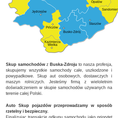
Opatów
Sandomier
Jędrzejów
Staszów
Pińczów
Busko-Zdrój
Kazimierza
Wielka
Skup samochodów
z
Buska-Zdroju
to nasza profesja,
skupujemy wszystkie samochody całe, uszkodzone i
powypadkowe. Skup aut osobowych, dostawczych i
maszyn rolniczych. Jesteśmy firmą z wieloletnim
doświadczeniem w skupie samochodów używanych na
terenie całej Polski.
Auto Skup pojazdów przeprowadzamy w sposób
rzetelny i bezpieczny.
Finalizując transakcję odkupu samochodu jako priorytet