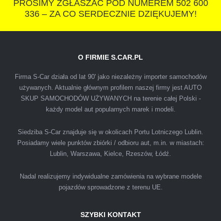
PROSIMY ZGŁASZAĆ POD NUMEREM 502 600
336 – ZA CO SERDECZNIE DZIĘKUJEMY!
O FIRMIE S.CAR.PL
IZA
Firma S-Car działa od lat 90' jako niezależny importer samochodów
używanych. Aktualnie głównym profilem naszej firmy jest AUTO
SKUP SAMOCHODÓW UŻYWANYCH na terenie całej Polski -
Polecam firmę s-car ze Świdnika. Dawno nie
każdy model aut popularnych marek i modeli.
spotkałem się z tak profesjonalnym i uczciwym
podejściem. Szybko, sprawnie, w miłej
Siedziba S-Car znajduje się w okolicach Portu Lotniczego Lublin.
Posiadamy wiele punktów zbiórki / odbioru aut, m.in. w miastach:
atmosferze. Nie wiedziałem, że sprzedaż
Lublin, Warszawa, Kielce, Rzeszów, Łódź.
samochodu może być załatwiona tak
przyjemnie i przede wszystkim na korzystnych
Nadal realizujemy indywidualne zamówienia na wybrane modele
warunkach finansowych.
pojazdów sprowadzone z terenu UE.
SZYBKI KONTAKT