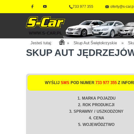
733 977 355
oferty@s-car.p
Jesteś tutaj:
»
Skup Aut Świętokrzyskie
»
Sk
SKUP AUT JĘDRZEJÓ
WYŚLIJ
SMS
POD NUMER
733 977 355
Z INFOR
1. MARKA POJAZDU
2. ROK PRODUKCJI
3. SPRAWNY / USZKODZONY
4. CENA
5. WOJEWÓDZTWO