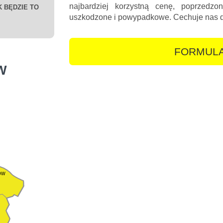
najbardziej korzystną cenę, poprzedz
 BĘDZIE TO
uszkodzone i powypadkowe. Cechuje nas doś
FORMULA
W
ów