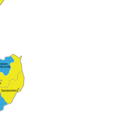
rowiec
okrzyski
w
Sandomierz
w