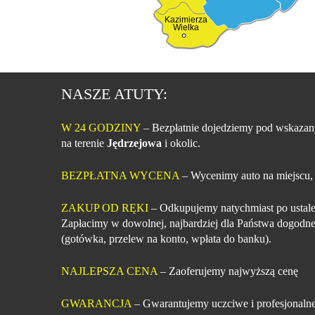
Kazimierza
Wielka
NASZE ATUTY:
W 24 GODZINY
– Bezpłatnie dojedziemy pod wskazan
na terenie
Jędrzejowa
i okolic.
BEZPŁATNA WYCENA
– Wycenimy auto na miejscu,
ZAKUP OD RĘKI
– Odkupujemy natychmiast po ustale
Zapłacimy w dowolnej, najbardziej dla Państwa dogodne
(gotówka, przelew na konto, wpłata do banku).
NAJLEPSZA CENA
– Zaoferujemy najwyższą cenę
GWARANCJA
– Gwarantujemy uczciwe i profesjonalne