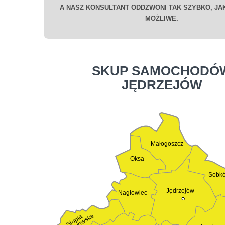
A NASZ KONSULTANT ODDZWONI TAK SZYBKO, JAK
MOŻLIWE.
SKUP SAMOCHODÓ
JĘDRZEJÓW
Małogoszcz
Oksa
Sobk
Jędrzejów
Nagłowiec
Słupia