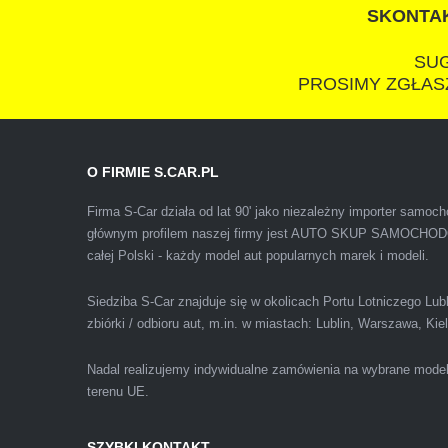
SKONTAK
SUG
PROSIMY ZGŁASZ
Polecam firmę s-car ze Świdnika. Dawno nie sp
O FIRMIE S.CAR.PL
wiedziałem, że sprzedaż samochodu może być z
Firma S-Car działa od lat 90' jako niezależny importer samo
głównym profilem naszej firmy jest AUTO SKUP SAMOCH
całej Polski - każdy model aut popularnych marek i modeli.
Siedziba S-Car znajduje się w okolicach Portu Lotniczego Lu
zbiórki / odbioru aut, m.in. w miastach: Lublin, Warszawa, Ki
Nadal realizujemy indywidualne zamówienia na wybrane mode
terenu UE.
Pewnego dnia Rozmawialem z kolega na kopalni
SZYBKI KONTAKT