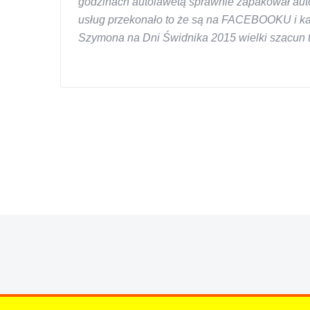
godzinach autolawetą sprawnie zapakował auto
usług przekonało to że są na FACEBOOKU i każd
Szymona na Dni Świdnika 2015 wielki szacun ta
W s-car.pl sprzedalam juz 3 samochody i nie z
przesympatyczny, kulturalny a co najwazniejsze
chcecie natknac sie na spaslych wszystkowied