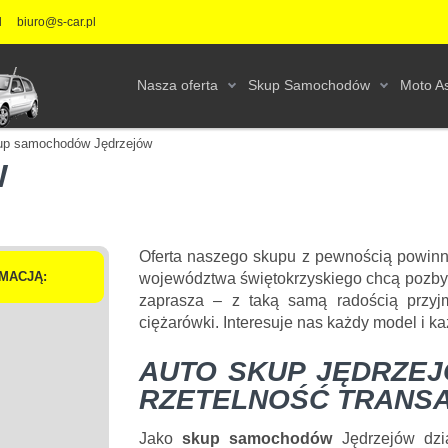
l
biuro@s-car.pl
Nasza oferta
Skup Samochodów
Moto As
up samochodów Jędrzejów
W
Oferta naszego skupu z pewnością powinna
MACJĄ:
województwa świętokrzyskiego chcą pozby
zaprasza – z taką samą radością przy
ciężarówki. Interesuje nas każdy model i ka
AUTO SKUP JĘDRZEJ
RZETELNOŚĆ TRANSA
Jako
skup samochodów
Jędrzejów dzi