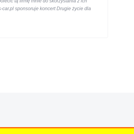
ecić tą firmę mnie do skorzystania z ich
car.pl sponsoruje koncert Drugie życie dla
znym wieku, za kazdym razem z laweta ten sam
a cene i od reki zalatwil sprawe. Jesli nie