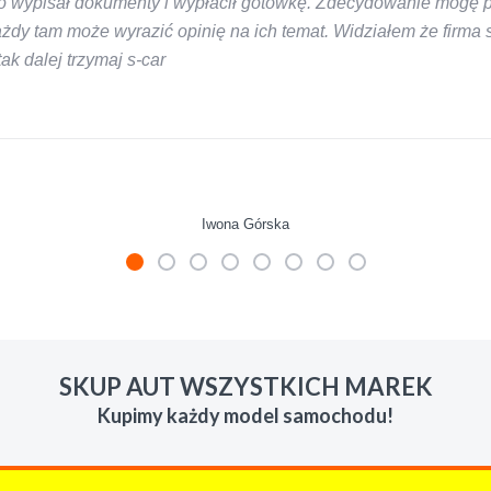
 wypisał dokumenty i wypłacił gotówkę. Zdecydowanie mogę pol
y tam może wyrazić opinię na ich temat. Widziałem że firma s-
k dalej trzymaj s-car
Iwona Górska
mienie skupu w razie potrzeby. Auta byly w roznym stanie i ro
 LUDZKI czlowiek. Doradzil telefonicznie, zaproponowal rozsadn
SKUP AUT WSZYSTKICH MAREK
zacych wyzyskiwaczy, to polecam s-car.pl
Kupimy każdy model samochodu!