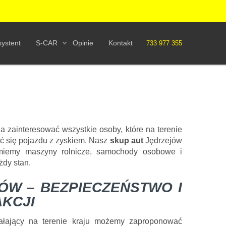
ystent
S-CAR
Opinie
Kontakt
733 977 355
 zainteresować wszystkie osoby, które na terenie
ć się pojazdu z zyskiem. Nasz
skup aut
Jędrzejów
jmiemy maszyny rolnicze, samochody osobowe i
żdy stan.
ÓW – BEZPIECZEŃSTWO I
KCJI
ałający na terenie kraju możemy zaproponować