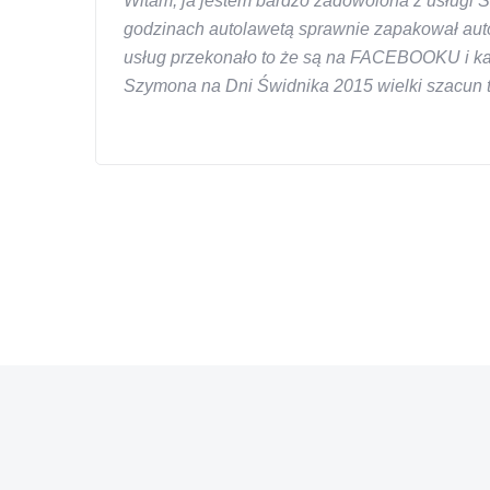
Witam, ja jestem bardzo zadowolona z usługi S
godzinach autolawetą sprawnie zapakował auto
usług przekonało to że są na FACEBOOKU i każd
Szymona na Dni Świdnika 2015 wielki szacun ta
W s-car.pl sprzedalam juz 3 samochody i nie z
przesympatyczny, kulturalny a co najwazniejsze
chcecie natknac sie na spaslych wszystkowied