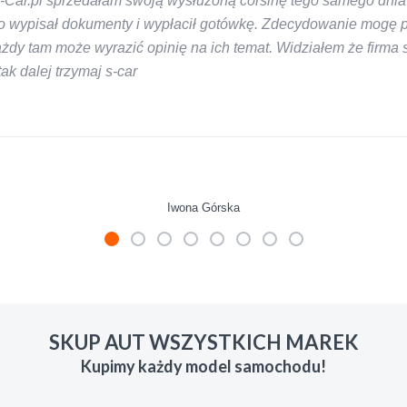
-Car.pl sprzedałam swoją wysłużoną corsinę tego samego dnia 
 wypisał dokumenty i wypłacił gotówkę. Zdecydowanie mogę pol
y tam może wyrazić opinię na ich temat. Widziałem że firma s-
k dalej trzymaj s-car
Iwona Górska
mienie skupu w razie potrzeby. Auta byly w roznym stanie i ro
 LUDZKI czlowiek. Doradzil telefonicznie, zaproponowal rozsadn
SKUP AUT WSZYSTKICH MAREK
zacych wyzyskiwaczy, to polecam s-car.pl
Kupimy każdy model samochodu!