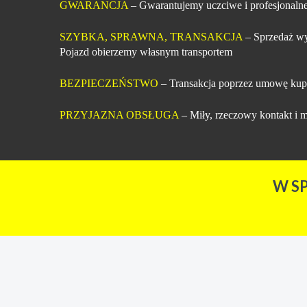
GWARANCJA
– Gwarantujemy uczciwe i profesjonalne
SZYBKA, SPRAWNA, TRANSAKCJA
– Sprzedaż wy
Pojazd obierzemy własnym transportem
BEZPIECZEŃSTWO
– Transakcja poprzez umowę kup
PRZYJAZNA OBSŁUGA
– Miły, rzeczowy kontakt i m
W S