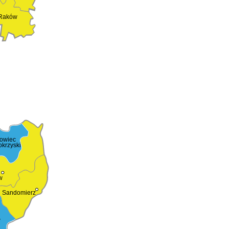
Raków
rowiec
okrzyski
w
Sandomierz
w