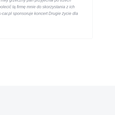
miły grzeczny pan przyjechał po trzech
ecić tą firmę mnie do skorzystania z ich
car.pl sponsoruje koncert Drugie życie dla
znym wieku, za kazdym razem z laweta ten sam
a cene i od reki zalatwil sprawe. Jesli nie