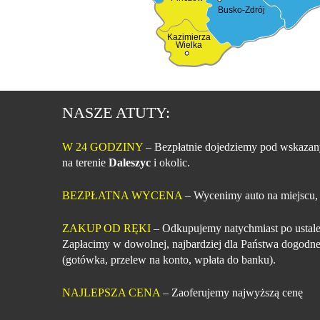
Busko-Zdrój
Kazimierza
Wielka
NASZE ATUTY:
W 24 GODZINY
– Bezpłatnie dojedziemy pod wskazan
na terenie
Daleszyc
i okolic.
BEZPŁATNA WYCENA
– Wycenimy auto na miejscu,
ZAKUP OD RĘKI
– Odkupujemy natychmiast po ustale
Zapłacimy w dowolnej, najbardziej dla Państwa dogodne
(gotówka, przelew na konto, wpłata do banku).
NAJLEPSZA CENA
– Zaoferujemy najwyższą cenę