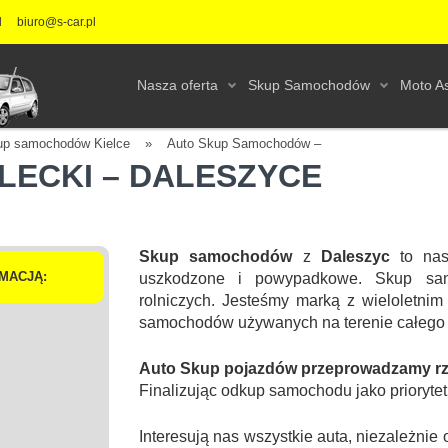
l
biuro@s-car.pl
Nasza oferta
Skup Samochodów
Moto As
up samochodów Kielce
»
Auto Skup Samochodów –
LECKI – DALESZYCE
Skup samochodów
z
Daleszyc
to nasz
MACJĄ:
uszkodzone i powypadkowe. Skup sa
rolniczych. Jesteśmy marką z wieloletnim
samochodów używanych na terenie całego 
Auto Skup pojazdów przeprowadzamy rzet
Finalizując odkup samochodu jako prioryte
Interesują nas wszystkie auta, niezależn