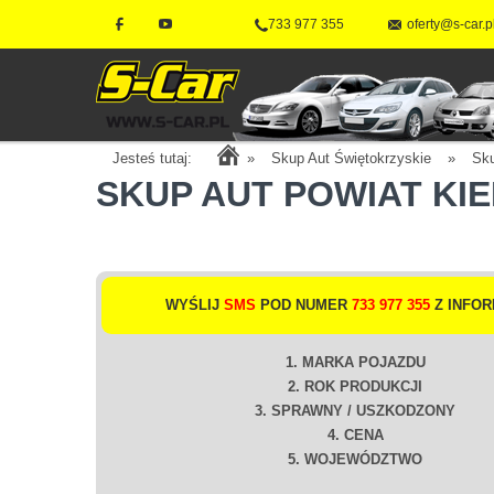
733 977 355
oferty@s-car.p
Jesteś tutaj:
»
Skup Aut Świętokrzyskie
»
Sk
SKUP AUT POWIAT KIE
WYŚLIJ
SMS
POD NUMER
733 977 355
Z INFOR
1. MARKA POJAZDU
2. ROK PRODUKCJI
3. SPRAWNY / USZKODZONY
4. CENA
5. WOJEWÓDZTWO