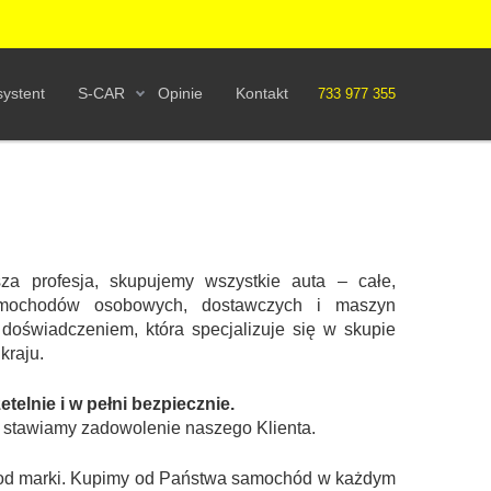
ystent
S-CAR
Opinie
Kontakt
733 977 355
a profesja, skupujemy wszystkie auta – całe,
mochodów osobowych, dostawczych i maszyn
 doświadczeniem, która specjalizuje się w skupie
kraju.
elnie i w pełni bezpiecznie.
t stawiamy zadowolenie naszego Klienta.
ie od marki. Kupimy od Państwa samochód w każdym