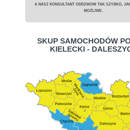
A NASZ KONSULTANT ODDZWONI TAK SZYBKO, JAK
MOŻLIWE.
SKUP SAMOCHODÓW PO
KIELECKI - DALESZY
Mniów
Miedziana
Zagnańsk
Góra
Łopuszno
Strawczyn
Bodzentyn
Masłów
Piekoszów
Kielce
Górno
Sitkówka-
Bielin
Nowiny
Chęciny
Daleszyce