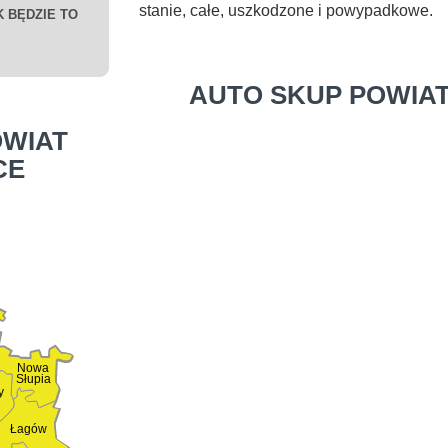
stanie, całe, uszkodzone i powypadkowe.
 BĘDZIE TO
AUTO SKUP POWIAT
WIAT
CE
Nowa
Słupia
y
Łagów