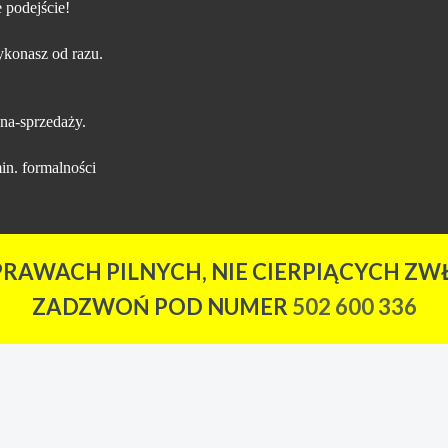
 podejście!
konasz od razu.
na-sprzedaży.
in. formalności
PRAWACH PILNYCH, NIE CIERPIĄCYCH ZWŁ
ZADZWOŃ POD NUMER
502 600 336