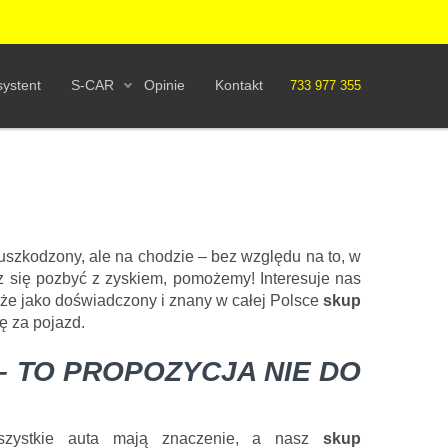
ystent
S-CAR
Opinie
Kontakt
733 977 355
zkodzony, ale na chodzie – bez względu na to, w
z się pozbyć z zyskiem, pomożemy! Interesuje nas
, że jako doświadczony i znany w całej Polsce
skup
ę za pojazd.
– TO PROPOZYCJA NIE DO
szystkie auta mają znaczenie, a nasz
skup