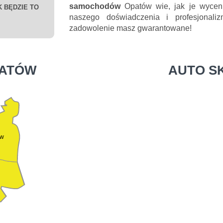
samochodów
Opatów wie, jak je wycenić
 BĘDZIE TO
naszego doświadczenia i profesjonali
zadowolenie masz gwarantowane!
PATÓW
AUTO S
ów