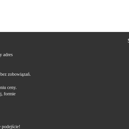
y adres
 bez zobowiązań.
niu ceny.
j, formie
 podejście!