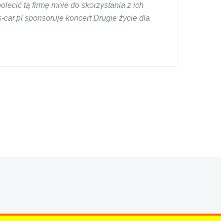
ecić tą firmę mnie do skorzystania z ich
car.pl sponsoruje koncert Drugie życie dla
znym wieku, za kazdym razem z laweta ten sam
a cene i od reki zalatwil sprawe. Jesli nie