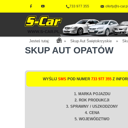
733 977 355
oferty@s-car.p
Jesteś tutaj:
»
Skup Aut Świętokrzyskie
»
Sk
SKUP AUT OPATÓW
WYŚLIJ
SMS
POD NUMER
733 977 355
Z INFOR
1. MARKA POJAZDU
2. ROK PRODUKCJI
3. SPRAWNY / USZKODZONY
4. CENA
5. WOJEWÓDZTWO