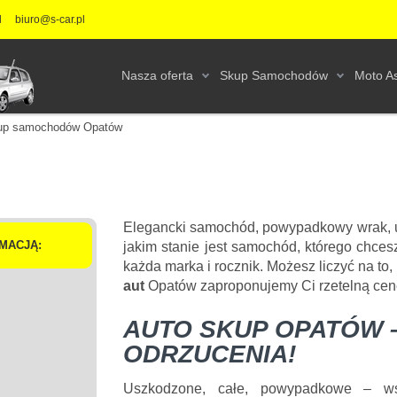
l
biuro@s-car.pl
Nasza oferta
Skup Samochodów
Moto As
up samochodów Opatów
Elegancki samochód, powypadkowy wrak, us
MACJĄ:
jakim stanie jest samochód, którego chces
każda marka i rocznik. Możesz liczyć na to
aut
Opatów zaproponujemy Ci rzetelną cen
AUTO SKUP OPATÓW 
ODRZUCENIA!
Uszkodzone, całe, powypadkowe – w