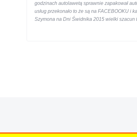
godzinach autolawetą sprawnie zapakował auto
usług przekonało to że są na FACEBOOKU i każd
Szymona na Dni Świdnika 2015 wielki szacun ta
W s-car.pl sprzedalam juz 3 samochody i nie z
przesympatyczny, kulturalny a co najwazniejsze
chcecie natknac sie na spaslych wszystkowied