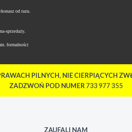
konasz od razu.
na-sprzedaży.
in. formalności
PRAWACH PILNYCH, NIE CIERPIĄCYCH ZWŁ
ZADZWOŃ POD NUMER
733 977 355
ZAUFALI NAM