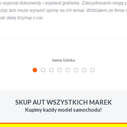
 wypisał dokumenty i wypłacił gotówkę. Zdecydowanie mogę pol
y tam może wyrazić opinię na ich temat. Widziałem że firma s-
k dalej trzymaj s-car
Iwona Górska
mienie skupu w razie potrzeby. Auta byly w roznym stanie i ro
 LUDZKI czlowiek. Doradzil telefonicznie, zaproponowal rozsadn
SKUP AUT WSZYSTKICH MAREK
zacych wyzyskiwaczy, to polecam s-car.pl
Kupimy każdy model samochodu!