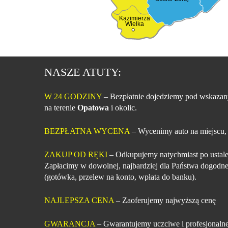
Kazimierza
Wielka
NASZE ATUTY:
W 24 GODZINY
– Bezpłatnie dojedziemy pod wskazan
na terenie
Opatowa
i okolic.
BEZPŁATNA WYCENA
– Wycenimy auto na miejscu,
ZAKUP OD RĘKI
– Odkupujemy natychmiast po ustale
Zapłacimy w dowolnej, najbardziej dla Państwa dogodne
(gotówka, przelew na konto, wpłata do banku).
NAJLEPSZA CENA
– Zaoferujemy najwyższą cenę
GWARANCJA
– Gwarantujemy uczciwe i profesjonalne