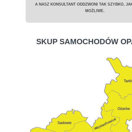
A NASZ KONSULTANT ODDZWONI TAK SZYBKO, JAK
MOŻLIWE.
SKUP SAMOCHODÓW O
Tarł
Ożarów
Wojciechowice
Sadowie