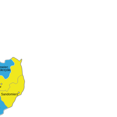
rowiec
okrzyski
w
Sandomierz
w