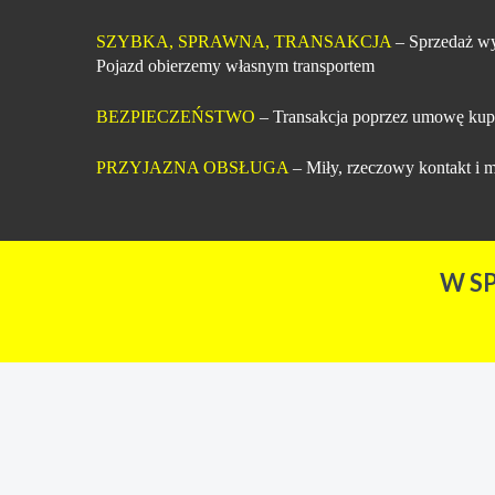
SZYBKA, SPRAWNA, TRANSAKCJA
– Sprzedaż wy
Pojazd obierzemy własnym transportem
BEZPIECZEŃSTWO
– Transakcja poprzez umowę kup
PRZYJAZNA OBSŁUGA
– Miły, rzeczowy kontakt i m
W S