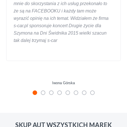
mnie do skorzystania z ich usług przekonało to
że są na FACEBOOKU i każdy tam może
wyrazić opinię na ich temat. Widziałem że firma
s-car.pl sponsoruje koncert Drugie życie dla
Szymona na Dni Świdnika 2015 wielki szacun
tak dalej trzymaj s-car
Iwona Górska
W s-car.pl sprzedalam juz 3 samochody i nie
zmienie skupu w razie potrzeby. Auta byly w
SKUP AUT WSZYSTKICH MAREK
roznym stanie i roznym wieku, za kazdym