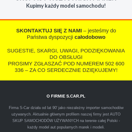
Kupimy każdy model samochodu!
razem z laweta ten sam przesympatyczny,
kulturalny a co najwazniejsze LUDZKI
czlowiek. Doradzil telefonicznie, zaproponowal
rozsadna cene i od reki zalatwil sprawe. Jesli
SKONTAKTUJ SIĘ Z NAMI
– jesteśmy do
nie chcecie natknac sie na spaslych
Państwa dyspozycji
całodobowo
wszystkowiedzacych wyzyskiwaczy, to
SUGESTIE, SKARGI, UWAGI, PODZIĘKOWANIA
polecam s-car.pl
DO OBSŁUGI
PROSIMY ZGŁASZAĆ POD NUMEREM 502 600
336 – ZA CO SERDECZNIE DZIĘKUJEMY!
O FIRMIE S.CAR.PL
IZA
Firma S-Car działa od lat 90' jako niezależny importer samochodów
używanych. Aktualnie głównym profilem naszej firmy jest AUTO
SKUP SAMOCHODÓW UŻYWANYCH na terenie całej Polski -
Polecam firmę s-car ze Świdnika. Dawno nie
każdy model aut popularnych marek i modeli.