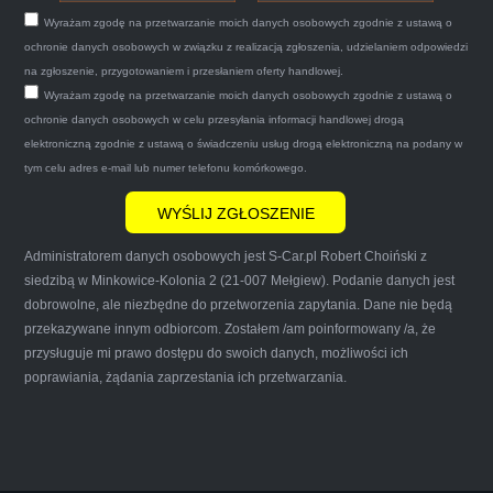
tego samego dnia miły grzeczny pan przyjechał
Wyrażam zgodę na przetwarzanie moich danych osobowych zgodnie z ustawą o
po trzech godzinach autolawetą sprawnie
ochronie danych osobowych w związku z realizacją zgłoszenia, udzielaniem odpowiedzi
zapakował auto wypisał dokumenty i wypłacił
na zgłoszenie, przygotowaniem i przesłaniem oferty handlowej.
Wyrażam zgodę na przetwarzanie moich danych osobowych zgodnie z ustawą o
gotówkę.Zdecydowanie mogę polecić tą firmę
ochronie danych osobowych w celu przesyłania informacji handlowej drogą
mnie do skorzystania z ich usług przekonało to
elektroniczną zgodnie z ustawą o świadczeniu usług drogą elektroniczną na podany w
że są na FACEBOOKU i każdy tam może
tym celu adres e-mail lub numer telefonu komórkowego.
wyrazić opinię na ich temat.
Administratorem danych osobowych jest S-Car.pl Robert Choiński z
siedzibą w Minkowice-Kolonia 2 (21-007 Mełgiew). Podanie danych jest
dobrowolne, ale niezbędne do przetworzenia zapytania. Dane nie będą
przekazywane innym odbiorcom. Zostałem /am poinformowany /a, że
Iwona Górska
przysługuje mi prawo dostępu do swoich danych, możliwości ich
poprawiania, żądania zaprzestania ich przetwarzania.
Szczerze polecam uslugi tej firmy. Facet
naprawde ludzki, nie zdziera, nie oszukuje.