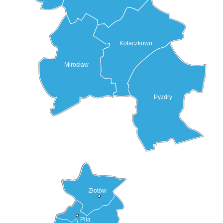
Kołaczkowo
Mirosław
Pyzdry
Złotów
Piła