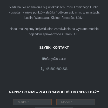
spotkałem się z tak profesjonalnym i uczciwym
podejściem. Szybko, sprawnie, w miłej
Siedziba S-Car znajduje się w okolicach Portu Lotniczego Lublin.
Posiadamy wiele punktów zbiórki / odbioru aut, m.in. w miastach:
atmosferze. Nie wiedziałem, że sprzedaż
Lublin, Warszawa, Kielce, Rzeszów, Łódź.
samochodu może być załatwiona tak
przyjemnie i przede wszystkim na korzystnych
Nadal realizujemy indywidualne zamówienia na wybrane modele
warunkach finansowych.
pojazdów sprowadzone z terenu UE.
SZYBKI KONTAKT
oferty@s-car.pl
Szymon
Lublin
+48 502 600 336
Pewnego dnia Rozmawialem z kolega na
NAPISZ DO NAS – ZGŁOŚ SAMOCHÓD DO SPRZEDAŻY
kopalni o zamiarze sprzedania zony volvo.
Powiedział że sprzedał ostatnio swojego