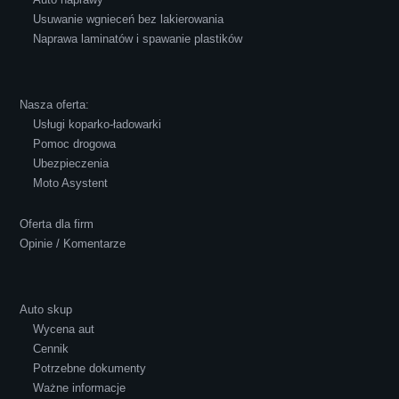
Usuwanie wgnieceń bez lakierowania
Naprawa laminatów i spawanie plastików
Robert Czapkowski
Nasza oferta:
Usługi koparko-ładowarki
Pomoc drogowa
Ubezpieczenia
Polecam S-Car.pl, szybka i bardzo miła
Moto Asystent
obsługa...
Oferta dla firm
Opinie / Komentarze
Auto skup
Wycena aut
Ewelina Supryn
Cennik
Potrzebne dokumenty
Ważne informacje