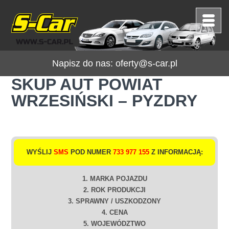
Napisz do nas:
oferty@s-car.pl
SKUP AUT POWIAT
WRZESIŃSKI – PYZDRY
WYŚLIJ
SMS
POD NUMER
733 977 155
Z INFORMACJĄ:
1. MARKA POJAZDU
2. ROK PRODUKCJI
3. SPRAWNY / USZKODZONY
4. CENA
5. WOJEWÓDZTWO