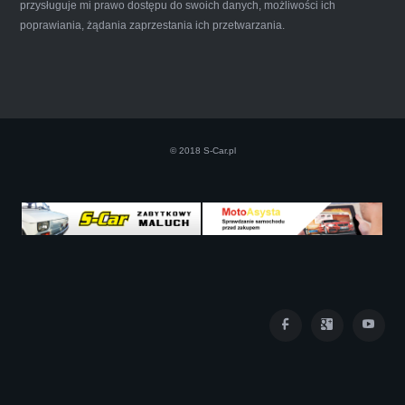
Iwona Górska
przysługuje mi prawo dostępu do swoich danych, możliwości ich
poprawiania, żądania zaprzestania ich przetwarzania.
Szczerze polecam uslugi tej firmy. Facet
naprawde ludzki, nie zdziera, nie oszukuje.
Kupil ode mnie juz 3 auta w roznym stanie,
© 2018 S-Car.pl
doradzil, wycenil. Jestem naprawde
zadowolona!! Polecam!:)))))
Iza Maryna Jesionek