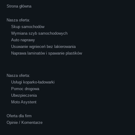
Cała transakcja poszła sprawnie i miłej
Strona główna
atmosferze, czego z reguły nie można
powiedzieć o innych firmach tego type.
Nasza oferta:
Pozdrawiam i polecam!
Skup samochodów
Wymiana szyb samochodowych
Auto naprawy
Usuwanie wgnieceń bez lakierowania
Naprawa laminatów i spawanie plastików
Robert Czapkowski
Nasza oferta:
Usługi koparko-ładowarki
Pomoc drogowa
Ubezpieczenia
Polecam S-Car.pl, szybka i bardzo miła
Moto Asystent
obsługa...
Oferta dla firm
Opinie / Komentarze