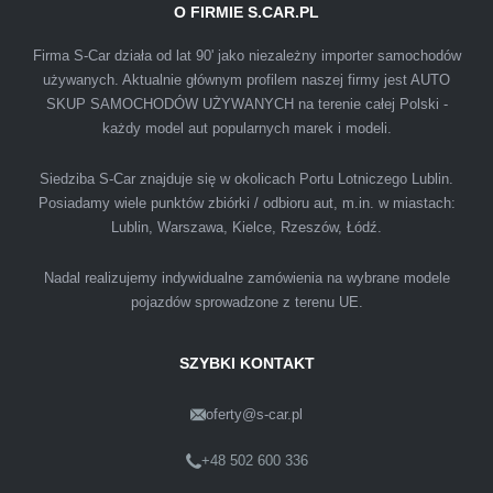
O FIRMIE S.CAR.PL
IZA
Firma S-Car działa od lat 90' jako niezależny importer samochodów
używanych. Aktualnie głównym profilem naszej firmy jest AUTO
SKUP SAMOCHODÓW UŻYWANYCH na terenie całej Polski -
Polecam firmę s-car ze Świdnika. Dawno nie
każdy model aut popularnych marek i modeli.
spotkałem się z tak profesjonalnym i uczciwym
podejściem. Szybko, sprawnie, w miłej
Siedziba S-Car znajduje się w okolicach Portu Lotniczego Lublin.
Posiadamy wiele punktów zbiórki / odbioru aut, m.in. w miastach:
atmosferze. Nie wiedziałem, że sprzedaż
Lublin, Warszawa, Kielce, Rzeszów, Łódź.
samochodu może być załatwiona tak
przyjemnie i przede wszystkim na korzystnych
Nadal realizujemy indywidualne zamówienia na wybrane modele
warunkach finansowych.
pojazdów sprowadzone z terenu UE.
SZYBKI KONTAKT
oferty@s-car.pl
Szymon
Lublin
+48 502 600 336