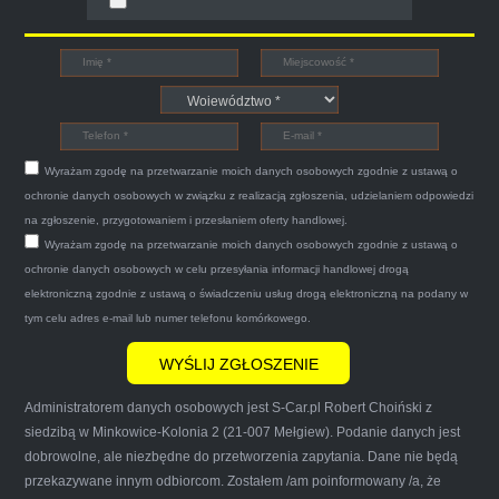
Witam,ja jestem bardzo zadowolona z usługi S-
Car.pl sprzedałam swoją wysłużoną corsinę
tego samego dnia miły grzeczny pan przyjechał
Wyrażam zgodę na przetwarzanie moich danych osobowych zgodnie z ustawą o
po trzech godzinach autolawetą sprawnie
ochronie danych osobowych w związku z realizacją zgłoszenia, udzielaniem odpowiedzi
zapakował auto wypisał dokumenty i wypłacił
na zgłoszenie, przygotowaniem i przesłaniem oferty handlowej.
Wyrażam zgodę na przetwarzanie moich danych osobowych zgodnie z ustawą o
gotówkę.Zdecydowanie mogę polecić tą firmę
ochronie danych osobowych w celu przesyłania informacji handlowej drogą
mnie do skorzystania z ich usług przekonało to
elektroniczną zgodnie z ustawą o świadczeniu usług drogą elektroniczną na podany w
że są na FACEBOOKU i każdy tam może
tym celu adres e-mail lub numer telefonu komórkowego.
wyrazić opinię na ich temat.
Administratorem danych osobowych jest S-Car.pl Robert Choiński z
siedzibą w Minkowice-Kolonia 2 (21-007 Mełgiew). Podanie danych jest
dobrowolne, ale niezbędne do przetworzenia zapytania. Dane nie będą
przekazywane innym odbiorcom. Zostałem /am poinformowany /a, że