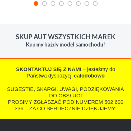
W s-car.pl sprzedalam juz 3 samochody i nie
zmienie skupu w razie potrzeby. Auta byly w
SKUP AUT WSZYSTKICH MAREK
roznym stanie i roznym wieku, za kazdym
Kupimy każdy model samochodu!
razem z laweta ten sam przesympatyczny,
kulturalny a co najwazniejsze LUDZKI
czlowiek. Doradzil telefonicznie, zaproponowal
rozsadna cene i od reki zalatwil sprawe. Jesli
SKONTAKTUJ SIĘ Z NAMI
– jesteśmy do
nie chcecie natknac sie na spaslych
Państwa dyspozycji
całodobowo
wszystkowiedzacych wyzyskiwaczy, to
SUGESTIE, SKARGI, UWAGI, PODZIĘKOWANIA
polecam s-car.pl
DO OBSŁUGI
PROSIMY ZGŁASZAĆ POD NUMEREM 502 600
336 – ZA CO SERDECZNIE DZIĘKUJEMY!