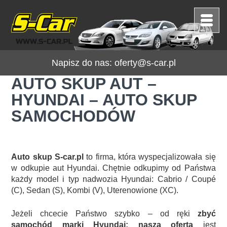
Napisz do nas:
oferty@s-car.pl
AUTO SKUP AUT –
HYUNDAI – AUTO SKUP
SAMOCHODÓW
Auto skup S-car.pl
to firma, która wyspecjalizowała się
w odkupie aut Hyundai. Chętnie odkupimy od Państwa
każdy model i typ nadwozia Hyundai: Cabrio / Coupé
(C), Sedan (S), Kombi (V), Uterenowione (XC).
Jeżeli chcecie Państwo szybko – od ręki
zbyć
samochód marki Hyundai: nasza oferta
jest