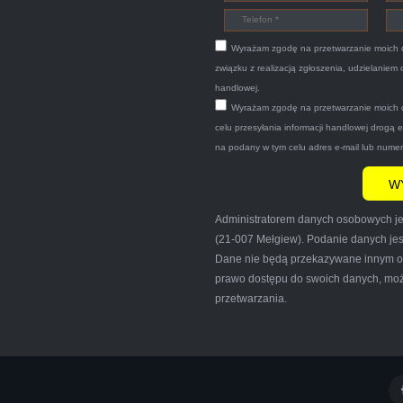
Wyrażam zgodę na przetwarzanie moich 
związku z realizacją zgłoszenia, udzielaniem
handlowej.
Wyrażam zgodę na przetwarzanie moich 
Bogdan
celu przesyłania informacji handlowej drogą 
na podany w tym celu adres e-mail lub nume
Car.pl sprzedałam swoją wysłużoną corsinę tego samego dnia m
Administratorem danych osobowych jes
 wypisał dokumenty i wypłacił gotówkę.Zdecydowanie mogę pole
(21-007 Mełgiew). Podanie danych jes
dy tam może wyrazić opinię na ich temat.
Dane nie będą przekazywane innym od
prawo dostępu do swoich danych, możl
przetwarzania.
Iwona Górska