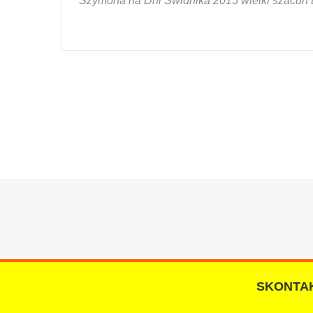
Szymona na Dni Świdnika 2015 wielki szacun ta
W s-car.pl sprzedalam juz 3 samochody i nie z
przesympatyczny, kulturalny a co najwazniejsze
chcecie natknac sie na spaslych wszystkowied
SKONTAK