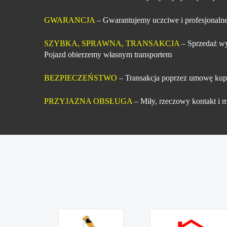
GWARANCJA
– Gwarantujemy uczciwe i profesjonalne
SZYBKA, SPRAWNA, TRANSAKCJA
– Sprzedaż wy
Pojazd obierzemy własnym transportem
BEZPIECZEŃSTWO
– Transakcja poprzez umowę kup
PRZYJAZNA OBSŁUGA
– Miły, rzeczowy kontakt i m