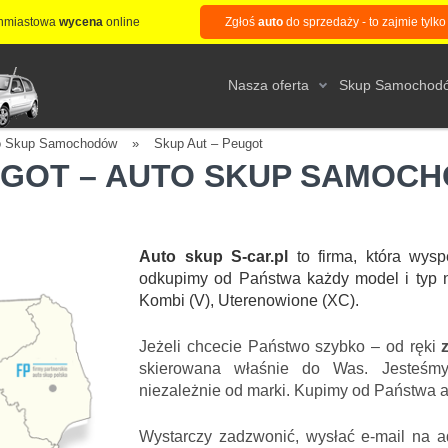
hmiastowa
wycena
online
Zgłoś
auto
do sprzedaży - to zajmie tylko
Nasza oferta
Skup Samochod
to Skup Samochodów
»
Skup Aut – Peugot
EUGOT – AUTO SKUP SAMOC
Auto skup S-car.pl
to firma, która wysp
odkupimy od Państwa każdy model i typ n
Kombi (V), Uterenowione (XC).
Jeżeli chcecie Państwo szybko – od ręki
skierowana właśnie do Was. Jesteśm
niezależnie od marki. Kupimy od Państwa 
Wystarczy zadzwonić, wysłać e-mail na ad