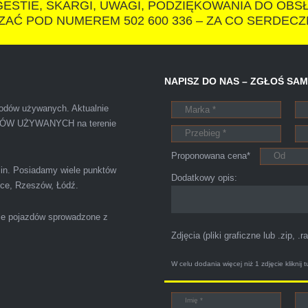
IZA
ESTIE, SKARGI, UWAGI, PODZIĘKOWANIA DO OBS
AĆ POD NUMEREM 502 600 336 – ZA CO SERDECZ
otkałem się z tak profesjonalnym i uczciwym podejściem. Szybk
NAPISZ DO NAS – ZGŁOŚ SA
ałatwiona tak przyjemnie i przede wszystkim na korzystnych 
chodów używanych. Aktualnie
ODÓW UŻYWANYCH na terenie
Proponowana cena*
blin. Posiadamy wiele punktów
Szymon
Dodatkowy opis:
elce, Rzeszów, Łódź.
Lublin
le pojazdów sprowadzone z
Zdjęcia (pliki graficzne lub .zip, .ra
 o zamiarze sprzedania zony volvo. Powiedział że sprzedał o
W celu dodania więcej niż 1 zdjęcie
kliknij t
pod nr tel 703 403 025 po ok trzech godzinach przyjechało dwó
cam pewna i profesjonalna firma maja konto na Facebooku .