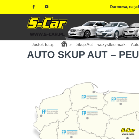
Darmowa,
natyc
Jesteś tutaj:
»
Skup Aut – wszystkie marki – Au
AUTO SKUP AUT – P