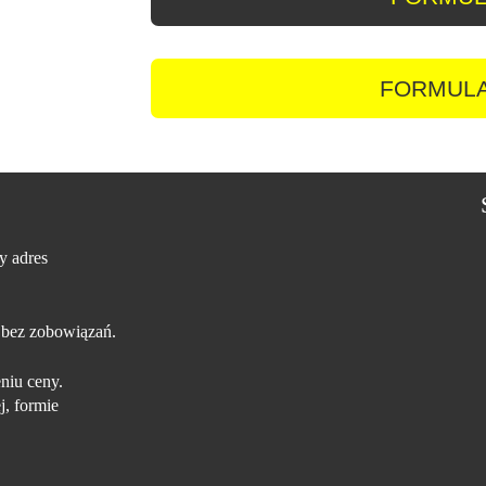
FORMULA
y adres
 bez zobowiązań.
niu ceny.
j, formie