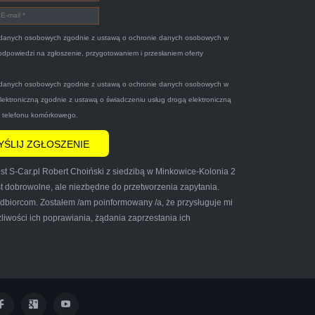
danych osobowych zgodnie z ustawą o ochronie danych osobowych w
 odpowiedzi na zgłoszenie, przygotowaniem i przesłaniem oferty
danych osobowych zgodnie z ustawą o ochronie danych osobowych w
elektroniczną zgodnie z ustawą o świadczeniu usług drogą elektroniczną
r telefonu komórkowego.
iły grzeczny pan przyjechał po trzech
t S-Car.pl Robert Choiński z siedzibą w Minkowice-Kolonia 2
cić tą firmę mnie do skorzystania z ich
t dobrowolne, ale niezbędne do przetworzenia zapytania.
biorcom. Zostałem /am poinformowany /a, że przysługuje mi
iwości ich poprawiania, żądania zaprzestania ich