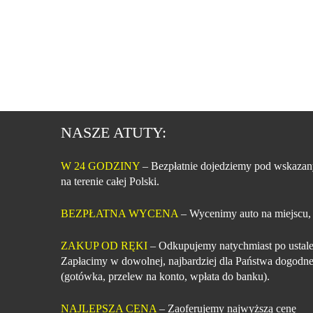
NASZE ATUTY:
W 24 GODZINY
– Bezpłatnie dojedziemy pod wskazan
na terenie całej Polski.
BEZPŁATNA WYCENA
– Wycenimy auto na miejscu,
ZAKUP OD RĘKI
– Odkupujemy natychmiast po ustale
Zapłacimy w dowolnej, najbardziej dla Państwa dogodne
(gotówka, przelew na konto, wpłata do banku).
NAJLEPSZA CENA
– Zaoferujemy najwyższą cenę