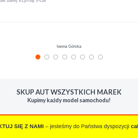
k dalej trzymaj s-car
Iwona Górska
mienie skupu w razie potrzeby. Auta byly w roznym stanie i ro
 LUDZKI czlowiek. Doradzil telefonicznie, zaproponowal rozsadn
SKUP AUT WSZYSTKICH MAREK
zacych wyzyskiwaczy, to polecam s-car.pl
Kupimy każdy model samochodu!
TUJ SIĘ Z NAMI
– jesteśmy do Państwa dyspozycji
ca