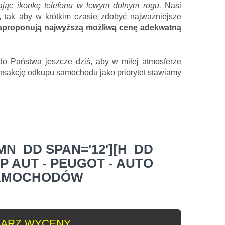
kając ikonkę telefonu w lewym dolnym rogu.
Nasi
 tak aby w krótkim czasie zdobyć najważniejsze
aproponują najwyższą możliwą cenę adekwatną
o Państwa jeszcze dziś, aby w miłej atmosferze
ansakcję odkupu samochodu jako priorytet stawiamy
N_DD SPAN='12'][H_DD
P AUT - PEUGOT - AUTO
AMOCHODÓW
ARZ WYCENY