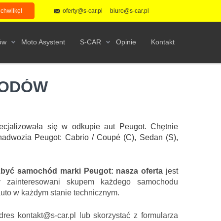
 chwilkę!
oferty@s-car.pl
biuro@s-car.pl
ów
Moto Asystent
S-CAR
Opinie
Kontakt
HODÓW
ecjalizowała się w odkupie aut Peugot. Chętnie
adwozia Peugot: Cabrio / Coupé (C), Sedan (S),
zbyć samochód marki Peugot: nasza oferta
jest
y zainteresowani skupem każdego samochodu
auto w każdym stanie technicznym.
res kontakt@s-car.pl lub skorzystać z formularza