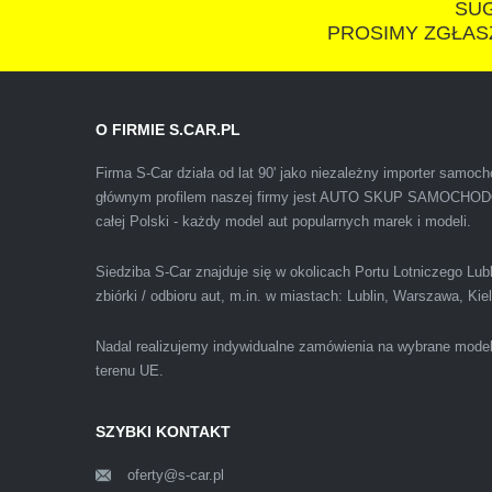
SUG
PROSIMY ZGŁASZ
Polecam firmę s-car ze Świdnika. Dawno nie sp
O FIRMIE S.CAR.PL
wiedziałem, że sprzedaż samochodu może być z
Firma S-Car działa od lat 90' jako niezależny importer samo
głównym profilem naszej firmy jest AUTO SKUP SAMOCH
całej Polski - każdy model aut popularnych marek i modeli.
Siedziba S-Car znajduje się w okolicach Portu Lotniczego Lu
zbiórki / odbioru aut, m.in. w miastach: Lublin, Warszawa, Ki
Nadal realizujemy indywidualne zamówienia na wybrane mode
terenu UE.
Pewnego dnia Rozmawialem z kolega na kopalni
SZYBKI KONTAKT
telefonie do skupu aut s-car.pl. Zadzwoniłem 
ciągu 15min odkupili ode mnie samochód. Pole
oferty@s-car.pl