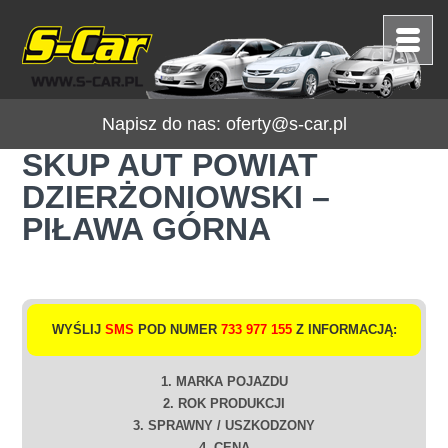
Napisz do nas:
oferty@s-car.pl
SKUP AUT POWIAT
DZIERŻONIOWSKI –
PIŁAWA GÓRNA
WYŚLIJ
SMS
POD NUMER
733 977 155
Z INFORMACJĄ:
1. MARKA POJAZDU
2. ROK PRODUKCJI
3. SPRAWNY / USZKODZONY
4. CENA