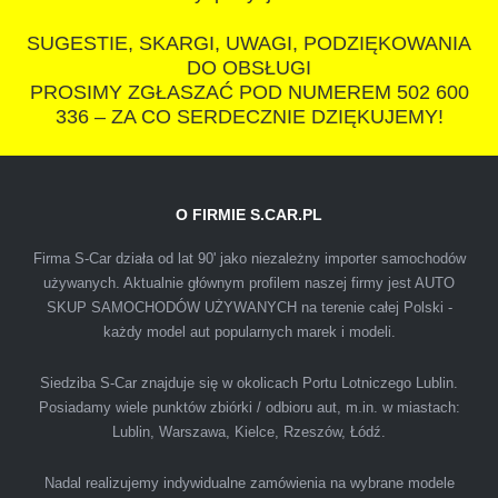
wszystkowiedzacych wyzyskiwaczy, to
SUGESTIE, SKARGI, UWAGI, PODZIĘKOWANIA
polecam s-car.pl
DO OBSŁUGI
PROSIMY ZGŁASZAĆ POD NUMEREM 502 600
336 – ZA CO SERDECZNIE DZIĘKUJEMY!
O FIRMIE S.CAR.PL
IZA
Firma S-Car działa od lat 90' jako niezależny importer samochodów
używanych. Aktualnie głównym profilem naszej firmy jest AUTO
SKUP SAMOCHODÓW UŻYWANYCH na terenie całej Polski -
Polecam firmę s-car ze Świdnika. Dawno nie
każdy model aut popularnych marek i modeli.
spotkałem się z tak profesjonalnym i uczciwym
podejściem. Szybko, sprawnie, w miłej
Siedziba S-Car znajduje się w okolicach Portu Lotniczego Lublin.
Posiadamy wiele punktów zbiórki / odbioru aut, m.in. w miastach:
atmosferze. Nie wiedziałem, że sprzedaż
Lublin, Warszawa, Kielce, Rzeszów, Łódź.
samochodu może być załatwiona tak
przyjemnie i przede wszystkim na korzystnych
Nadal realizujemy indywidualne zamówienia na wybrane modele
warunkach finansowych.