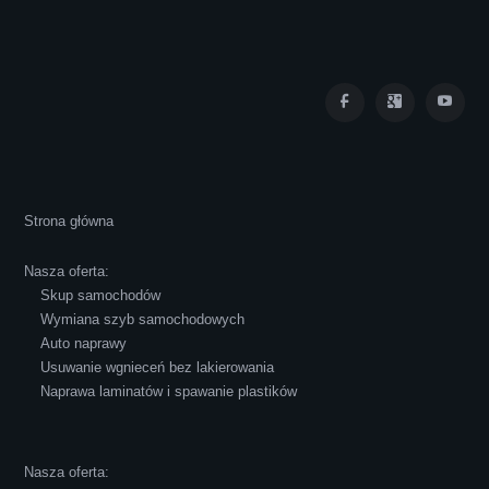
Iza Maryna Jesionek
Cała transakcja poszła sprawnie i miłej
Strona główna
atmosferze, czego z reguły nie można
powiedzieć o innych firmach tego type.
Nasza oferta:
Pozdrawiam i polecam!
Skup samochodów
Wymiana szyb samochodowych
Auto naprawy
Usuwanie wgnieceń bez lakierowania
Naprawa laminatów i spawanie plastików
Robert Czapkowski
Nasza oferta: