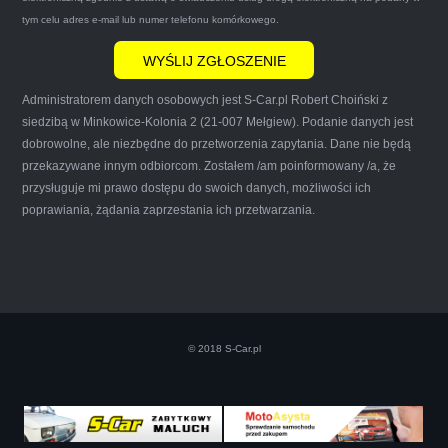
że są na FACEBOOKU i każdy tam może
tym celu adres e-mail lub numer telefonu komórkowego.
wyrazić opinię na ich temat.
Administratorem danych osobowych jest S-Car.pl Robert Choiński z
siedzibą w Minkowice-Kolonia 2 (21-007 Mełgiew). Podanie danych jest
dobrowolne, ale niezbędne do przetworzenia zapytania. Dane nie będą
przekazywane innym odbiorcom. Zostałem /am poinformowany /a, że
Iwona Górska
przysługuje mi prawo dostępu do swoich danych, możliwości ich
poprawiania, żądania zaprzestania ich przetwarzania.
Szczerze polecam uslugi tej firmy. Facet
naprawde ludzki, nie zdziera, nie oszukuje.
Kupil ode mnie juz 3 auta w roznym stanie,
© 2018 S-Car.pl
doradzil, wycenil. Jestem naprawde
zadowolona!! Polecam!:)))))