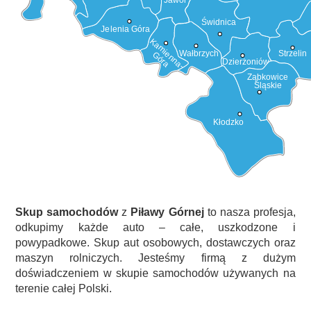
Jawor
Świdnica
Jelenia Góra
Kamienna-
Wałbrzych
Strzelin
Góra
Dzierżoniów
Ząbkowice
Śląskie
Kłodzko
Skup samochodów
z
Piławy Górnej
to nasza profesja,
odkupimy każde auto – całe, uszkodzone i
powypadkowe. Skup aut osobowych, dostawczych oraz
maszyn rolniczych. Jesteśmy firmą z dużym
doświadczeniem w skupie samochodów używanych na
terenie całej Polski.