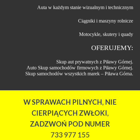
Auta w każdym stanie wizualnym i technicznym
Ciągniki i maszyny rolnicze
Motocykle, skutery i quady
OFERUJEMY:
Skup aut prywatnych z Piławy Górnej.
Auto Skup samochodów firmowych z Piławy Górnej.
Skup samochodów wszystkich marek – Piława Górna.
W SPRAWACH PILNYCH, NIE
CIERPIĄCYCH ZWŁOKI,
ZADZWOŃ POD NUMER
733 977 155