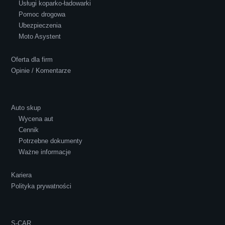
Usługi koparko-ładowarki
Pomoc drogowa
Ubezpieczenia
Polecam S-Car.pl, szybka i bardzo miła
Moto Asystent
obsługa...
Oferta dla firm
Opinie / Komentarze
Auto skup
Wycena aut
Ewelina Supryn
Cennik
Potrzebne dokumenty
Ważne informacje
Kariera
Polityka prywatności
S-CAR