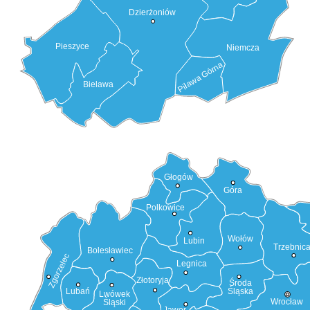
Dzierżoniów
Pieszyce
Niemcza
Piława Górna
Bielawa
Głogów
Góra
Polkowice
Wołów
Lubin
Trzebnic
Bolesławiec
Zgorzelec
Legnica
Złotoryja
Środa
Śląska
Lubań
Lwówek
Wrocław
Śląski