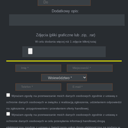
Polecam pewna i profesjonalna firma maja
konto na Facebooku .
Dodatkowy opis:
Zdjęcia (pliki graficzne lub .zip, .rar)
W celu dodania więcej niż 1 zdjęcie
kliknij tutaj
Bogdan
Witam,ja jestem bardzo zadowolona z usługi S-
Car.pl sprzedałam swoją wysłużoną corsinę
tego samego dnia miły grzeczny pan przyjechał
Wyrażam zgodę na przetwarzanie moich danych osobowych zgodnie z ustawą o
po trzech godzinach autolawetą sprawnie
ochronie danych osobowych w związku z realizacją zgłoszenia, udzielaniem odpowiedzi
zapakował auto wypisał dokumenty i wypłacił
na zgłoszenie, przygotowaniem i przesłaniem oferty handlowej.
Wyrażam zgodę na przetwarzanie moich danych osobowych zgodnie z ustawą o
gotówkę.Zdecydowanie mogę polecić tą firmę
ochronie danych osobowych w celu przesyłania informacji handlowej drogą
mnie do skorzystania z ich usług przekonało to
elektroniczną zgodnie z ustawą o świadczeniu usług drogą elektroniczną na podany w