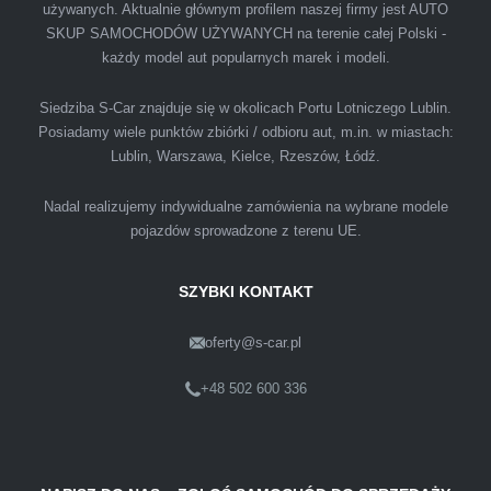
używanych. Aktualnie głównym profilem naszej firmy jest AUTO
SKUP SAMOCHODÓW UŻYWANYCH na terenie całej Polski -
Polecam firmę s-car ze Świdnika. Dawno nie
każdy model aut popularnych marek i modeli.
spotkałem się z tak profesjonalnym i uczciwym
podejściem. Szybko, sprawnie, w miłej
Siedziba S-Car znajduje się w okolicach Portu Lotniczego Lublin.
Posiadamy wiele punktów zbiórki / odbioru aut, m.in. w miastach:
atmosferze. Nie wiedziałem, że sprzedaż
Lublin, Warszawa, Kielce, Rzeszów, Łódź.
samochodu może być załatwiona tak
przyjemnie i przede wszystkim na korzystnych
Nadal realizujemy indywidualne zamówienia na wybrane modele
warunkach finansowych.
pojazdów sprowadzone z terenu UE.
SZYBKI KONTAKT
oferty@s-car.pl
Szymon
Lublin
+48 502 600 336
Pewnego dnia Rozmawialem z kolega na