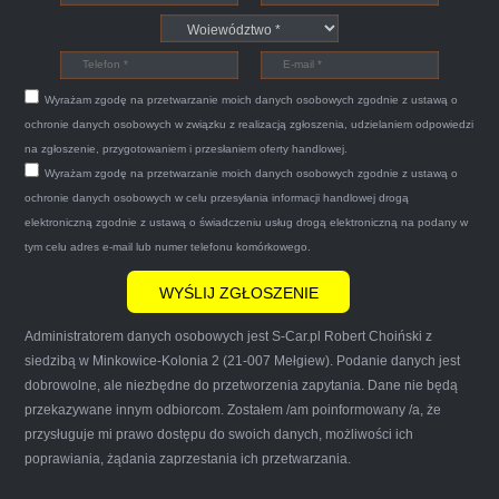
Witam,ja jestem bardzo zadowolona z usługi S-
Car.pl sprzedałam swoją wysłużoną corsinę
tego samego dnia miły grzeczny pan przyjechał
Wyrażam zgodę na przetwarzanie moich danych osobowych zgodnie z ustawą o
po trzech godzinach autolawetą sprawnie
ochronie danych osobowych w związku z realizacją zgłoszenia, udzielaniem odpowiedzi
zapakował auto wypisał dokumenty i wypłacił
na zgłoszenie, przygotowaniem i przesłaniem oferty handlowej.
Wyrażam zgodę na przetwarzanie moich danych osobowych zgodnie z ustawą o
gotówkę.Zdecydowanie mogę polecić tą firmę
ochronie danych osobowych w celu przesyłania informacji handlowej drogą
mnie do skorzystania z ich usług przekonało to
elektroniczną zgodnie z ustawą o świadczeniu usług drogą elektroniczną na podany w
że są na FACEBOOKU i każdy tam może
tym celu adres e-mail lub numer telefonu komórkowego.
wyrazić opinię na ich temat.
Administratorem danych osobowych jest S-Car.pl Robert Choiński z
siedzibą w Minkowice-Kolonia 2 (21-007 Mełgiew). Podanie danych jest
dobrowolne, ale niezbędne do przetworzenia zapytania. Dane nie będą
przekazywane innym odbiorcom. Zostałem /am poinformowany /a, że
Iwona Górska
przysługuje mi prawo dostępu do swoich danych, możliwości ich
poprawiania, żądania zaprzestania ich przetwarzania.