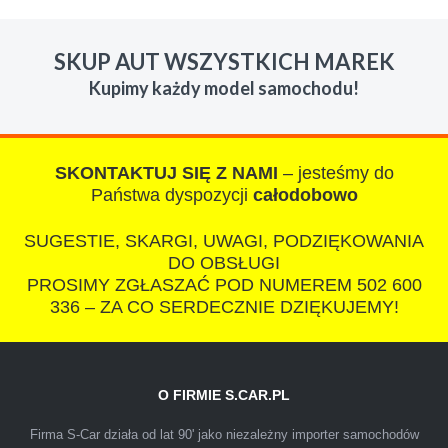
W s-car.pl sprzedalam juz 3 samochody i nie
zmienie skupu w razie potrzeby. Auta byly w
SKUP AUT WSZYSTKICH MAREK
roznym stanie i roznym wieku, za kazdym
Kupimy każdy model samochodu!
razem z laweta ten sam przesympatyczny,
kulturalny a co najwazniejsze LUDZKI
czlowiek. Doradzil telefonicznie, zaproponowal
rozsadna cene i od reki zalatwil sprawe. Jesli
SKONTAKTUJ SIĘ Z NAMI
– jesteśmy do
nie chcecie natknac sie na spaslych
Państwa dyspozycji
całodobowo
wszystkowiedzacych wyzyskiwaczy, to
SUGESTIE, SKARGI, UWAGI, PODZIĘKOWANIA
polecam s-car.pl
DO OBSŁUGI
PROSIMY ZGŁASZAĆ POD NUMEREM 502 600
336 – ZA CO SERDECZNIE DZIĘKUJEMY!
O FIRMIE S.CAR.PL
IZA
Firma S-Car działa od lat 90' jako niezależny importer samochodów