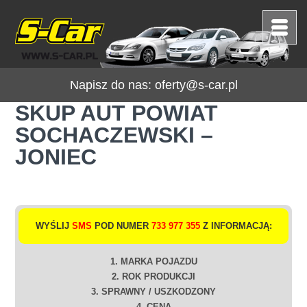
Napisz do nas:
oferty@s-car.pl
SKUP AUT POWIAT
SOCHACZEWSKI –
JONIEC
WYŚLIJ
SMS
POD NUMER
733 977 355
Z INFORMACJĄ:
1. MARKA POJAZDU
2. ROK PRODUKCJI
3. SPRAWNY / USZKODZONY
4. CENA