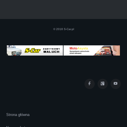
Szczerze polecam uslugi tej firmy. Facet
naprawde ludzki, nie zdziera, nie oszukuje.
Kupil ode mnie juz 3 auta w roznym stanie,
© 2018 S-Car.pl
doradzil, wycenil. Jestem naprawde
zadowolona!! Polecam!:)))))
Iza Maryna Jesionek
Cała transakcja poszła sprawnie i miłej
Strona główna
atmosferze, czego z reguły nie można
powiedzieć o innych firmach tego type.