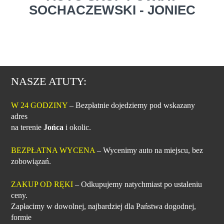
SOCHACZEWSKI - JONIEC
NASZE ATUTY:
W 24 GODZINY
– Bezpłatnie dojedziemy pod wskazany
adres
na terenie
Jońca
i okolic.
BEZPŁATNA WYCENA
– Wycenimy auto na miejscu, bez
zobowiązań.
ZAKUP OD RĘKI
– Odkupujemy natychmiast po ustaleniu
ceny.
Zapłacimy w dowolnej, najbardziej dla Państwa dogodnej,
formie