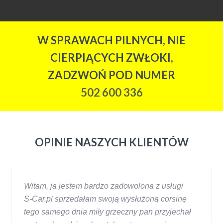
W SPRAWACH PILNYCH, NIE
CIERPIĄCYCH ZWŁOKI,
ZADZWOŃ POD NUMER
502 600 336
OPINIE NASZYCH KLIENTÓW
Witam, ja jestem bardzo zadowolona z usługi
S-Car.pl sprzedałam swoją wysłużoną corsinę
tego samego dnia miły grzeczny pan przyjechał