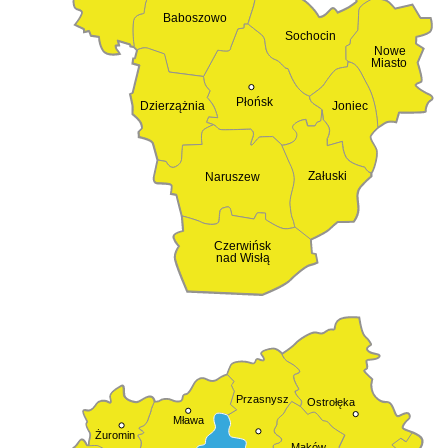
Baboszowo
Sochocin
Nowe
Miasto
Płońsk
Dzierzążnia
Joniec
Załuski
Naruszew
Czerwińsk
nad Wisłą
Przasnysz
Ostrołęka
Mława
Żuromin
Maków