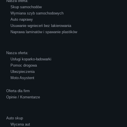
Nasza oferta:
Pozdrawiam i polecam!
Skup samochodów
Wymiana szyb samochodowych
Auto naprawy
Usuwanie wgnieceń bez lakierowania
Naprawa laminatów i spawanie plastików
Robert Czapkowski
Nasza oferta:
Usługi koparko-ładowarki
Pomoc drogowa
Ubezpieczenia
Polecam S-Car.pl, szybka i bardzo miła
Moto Asystent
obsługa...
Oferta dla firm
Opinie / Komentarze
Auto skup
Wycena aut
Ewelina Supryn