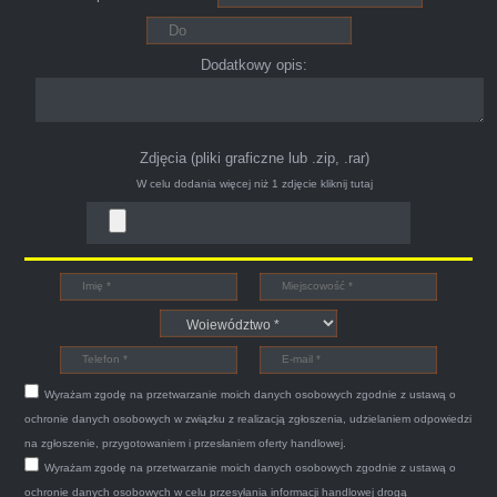
Polecam pewna i profesjonalna firma maja
konto na Facebooku .
Dodatkowy opis:
Zdjęcia (pliki graficzne lub .zip, .rar)
W celu dodania więcej niż 1 zdjęcie
kliknij tutaj
Bogdan
Witam,ja jestem bardzo zadowolona z usługi S-
Car.pl sprzedałam swoją wysłużoną corsinę
tego samego dnia miły grzeczny pan przyjechał
Wyrażam zgodę na przetwarzanie moich danych osobowych zgodnie z ustawą o
po trzech godzinach autolawetą sprawnie
ochronie danych osobowych w związku z realizacją zgłoszenia, udzielaniem odpowiedzi
zapakował auto wypisał dokumenty i wypłacił
na zgłoszenie, przygotowaniem i przesłaniem oferty handlowej.
Wyrażam zgodę na przetwarzanie moich danych osobowych zgodnie z ustawą o
gotówkę.Zdecydowanie mogę polecić tą firmę
ochronie danych osobowych w celu przesyłania informacji handlowej drogą