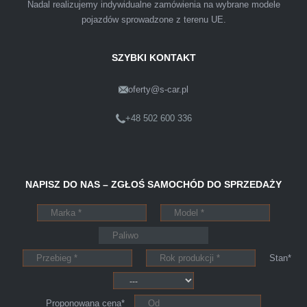
Nadal realizujemy indywidualne zamówienia na wybrane modele
warunkach finansowych.
pojazdów sprowadzone z terenu UE.
SZYBKI KONTAKT
oferty@s-car.pl
Szymon
Lublin
+48 502 600 336
Pewnego dnia Rozmawialem z kolega na
NAPISZ DO NAS – ZGŁOŚ SAMOCHÓD DO SPRZEDAŻY
kopalni o zamiarze sprzedania zony volvo.
Powiedział że sprzedał ostatnio swojego
Peugeota dwie godziny po telefonie do skupu
aut s-car.pl. Zadzwoniłem pod nr tel 703 403
Stan*
025 po ok trzech godzinach przyjechało dwóch
młodych kulturalnych panów przy kawie w
Proponowana cena*
ciągu 15min odkupili ode mnie samochód.