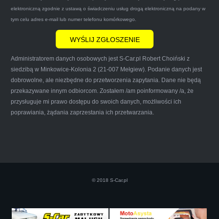
mnie do skorzystania z ich usług przekonało to
elektroniczną zgodnie z ustawą o świadczeniu usług drogą elektroniczną na podany w
że są na FACEBOOKU i każdy tam może
tym celu adres e-mail lub numer telefonu komórkowego.
wyrazić opinię na ich temat.
Administratorem danych osobowych jest S-Car.pl Robert Choiński z
siedzibą w Minkowice-Kolonia 2 (21-007 Mełgiew). Podanie danych jest
dobrowolne, ale niezbędne do przetworzenia zapytania. Dane nie będą
przekazywane innym odbiorcom. Zostałem /am poinformowany /a, że
Iwona Górska
przysługuje mi prawo dostępu do swoich danych, możliwości ich
poprawiania, żądania zaprzestania ich przetwarzania.
Szczerze polecam uslugi tej firmy. Facet
naprawde ludzki, nie zdziera, nie oszukuje.
Kupil ode mnie juz 3 auta w roznym stanie,
© 2018 S-Car.pl
doradzil, wycenil. Jestem naprawde
zadowolona!! Polecam!:)))))