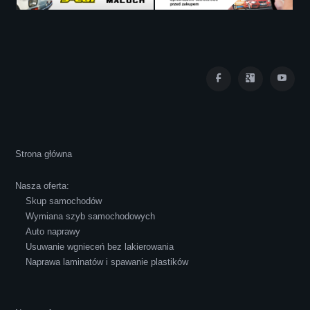
Iza Maryna Jesionek
Cała transakcja poszła sprawnie i miłej
Strona główna
atmosferze, czego z reguły nie można
powiedzieć o innych firmach tego type.
Nasza oferta:
Pozdrawiam i polecam!
Skup samochodów
Wymiana szyb samochodowych
Auto naprawy
Usuwanie wgnieceń bez lakierowania
Naprawa laminatów i spawanie plastików
Robert Czapkowski