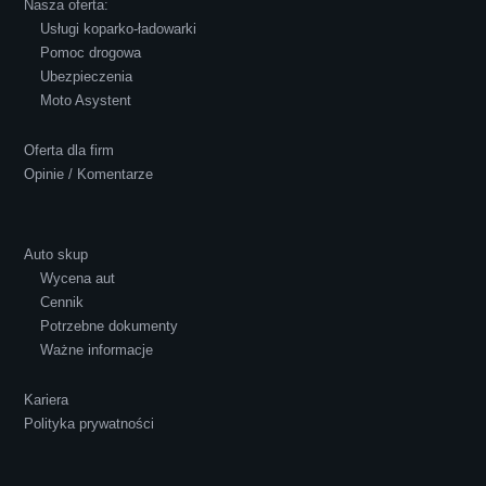
Nasza oferta:
Usługi koparko-ładowarki
Pomoc drogowa
Ubezpieczenia
Polecam S-Car.pl, szybka i bardzo miła
Moto Asystent
obsługa...
Oferta dla firm
Opinie / Komentarze
Auto skup
Wycena aut
Ewelina Supryn
Cennik
Potrzebne dokumenty
Ważne informacje
Kariera
Polityka prywatności