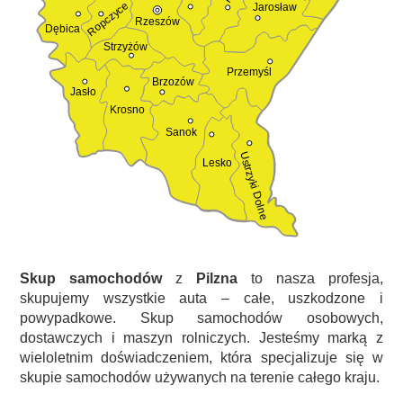
Ropczyce
Jarosław
Rzeszów
Dębica
Strzyżów
Przemyśl
Brzozów
Jasło
Krosno
Sanok
Ustrzyki Dolne
Lesko
Skup samochodów
z
Pilzna
to nasza profesja,
skupujemy wszystkie auta – całe, uszkodzone i
powypadkowe. Skup samochodów osobowych,
dostawczych i maszyn rolniczych. Jesteśmy marką z
wieloletnim doświadczeniem, która specjalizuje się w
skupie samochodów używanych na terenie całego kraju.