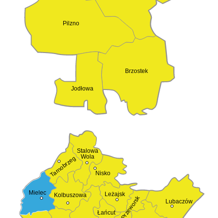
Pilzno
Brzostek
Jodłowa
Stalowa
Wola
Tarnobrzeg
Nisko
Mielec
Leżajsk
Kolbuszowa
Przeworsk
Lubaczów
Łańcut