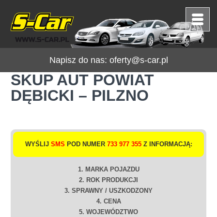
Napisz do nas:
oferty@s-car.pl
SKUP AUT POWIAT
DĘBICKI – PILZNO
WYŚLIJ
SMS
POD NUMER
733 977 355
Z INFORMACJĄ:
1. MARKA POJAZDU
2. ROK PRODUKCJI
3. SPRAWNY / USZKODZONY
4. CENA
5. WOJEWÓDZTWO