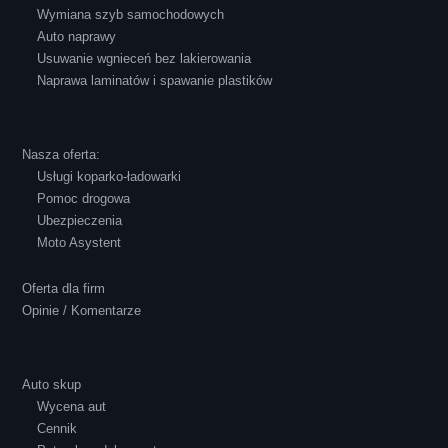
Wymiana szyb samochodowych
Auto naprawy
Usuwanie wgnieceń bez lakierowania
Naprawa laminatów i spawanie plastików
Robert Czapkowski
Nasza oferta:
Usługi koparko-ładowarki
Pomoc drogowa
Ubezpieczenia
Polecam S-Car.pl, szybka i bardzo miła
Moto Asystent
obsługa...
Oferta dla firm
Opinie / Komentarze
Auto skup
Wycena aut
Ewelina Supryn
Cennik