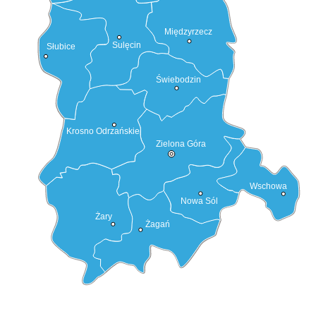
Międzyrzecz
Sulęcin
Słubice
Świebodzin
Krosno Odrzańskie
Zielona Góra
Wschowa
Nowa Sól
Żary
Żagań