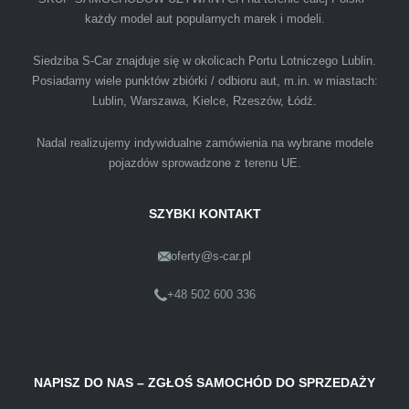
Polecam firmę s-car ze Świdnika. Dawno nie
każdy model aut popularnych marek i modeli.
spotkałem się z tak profesjonalnym i uczciwym
podejściem. Szybko, sprawnie, w miłej
Siedziba S-Car znajduje się w okolicach Portu Lotniczego Lublin.
Posiadamy wiele punktów zbiórki / odbioru aut, m.in. w miastach:
atmosferze. Nie wiedziałem, że sprzedaż
Lublin, Warszawa, Kielce, Rzeszów, Łódź.
samochodu może być załatwiona tak
przyjemnie i przede wszystkim na korzystnych
Nadal realizujemy indywidualne zamówienia na wybrane modele
warunkach finansowych.
pojazdów sprowadzone z terenu UE.
SZYBKI KONTAKT
oferty@s-car.pl
Szymon
Lublin
+48 502 600 336
Pewnego dnia Rozmawialem z kolega na
NAPISZ DO NAS – ZGŁOŚ SAMOCHÓD DO SPRZEDAŻY
kopalni o zamiarze sprzedania zony volvo.