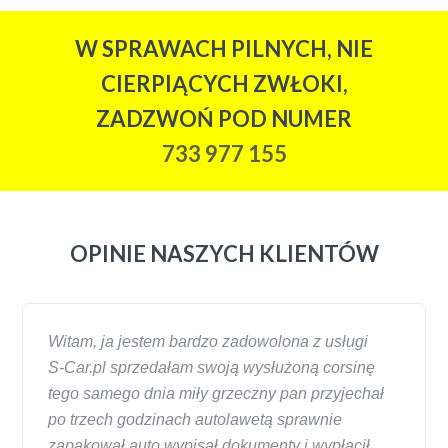
W SPRAWACH PILNYCH, NIE
CIERPIĄCYCH ZWŁOKI,
ZADZWOŃ POD NUMER
733 977 155
OPINIE NASZYCH KLIENTÓW
Witam, ja jestem bardzo zadowolona z usługi
S-Car.pl sprzedałam swoją wysłużoną corsinę
tego samego dnia miły grzeczny pan przyjechał
po trzech godzinach autolawetą sprawnie
zapakował auto wypisał dokumenty i wypłacił