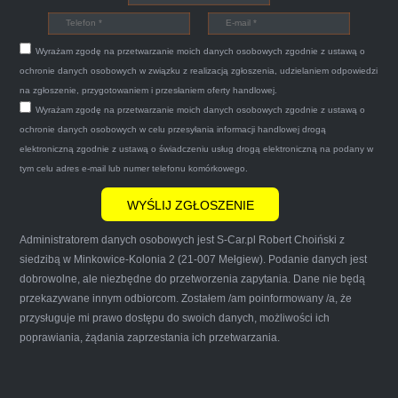
Car.pl sprzedałam swoją wysłużoną corsinę
tego samego dnia miły grzeczny pan przyjechał
Wyrażam zgodę na przetwarzanie moich danych osobowych zgodnie z ustawą o
po trzech godzinach autolawetą sprawnie
ochronie danych osobowych w związku z realizacją zgłoszenia, udzielaniem odpowiedzi
zapakował auto wypisał dokumenty i wypłacił
na zgłoszenie, przygotowaniem i przesłaniem oferty handlowej.
Wyrażam zgodę na przetwarzanie moich danych osobowych zgodnie z ustawą o
gotówkę.Zdecydowanie mogę polecić tą firmę
ochronie danych osobowych w celu przesyłania informacji handlowej drogą
mnie do skorzystania z ich usług przekonało to
elektroniczną zgodnie z ustawą o świadczeniu usług drogą elektroniczną na podany w
że są na FACEBOOKU i każdy tam może
tym celu adres e-mail lub numer telefonu komórkowego.
wyrazić opinię na ich temat.
Administratorem danych osobowych jest S-Car.pl Robert Choiński z
siedzibą w Minkowice-Kolonia 2 (21-007 Mełgiew). Podanie danych jest
dobrowolne, ale niezbędne do przetworzenia zapytania. Dane nie będą
przekazywane innym odbiorcom. Zostałem /am poinformowany /a, że
Iwona Górska
przysługuje mi prawo dostępu do swoich danych, możliwości ich
poprawiania, żądania zaprzestania ich przetwarzania.