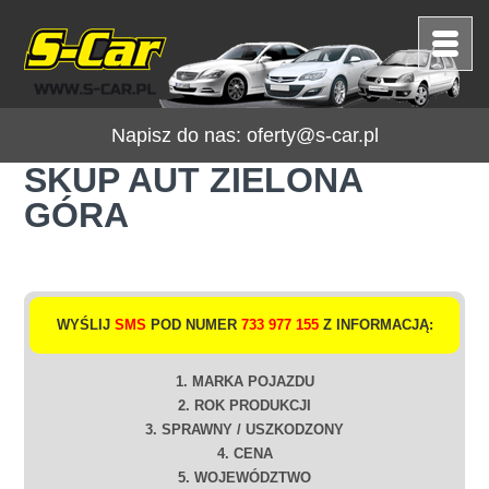
Napisz do nas:
oferty@s-car.pl
SKUP AUT ZIELONA
GÓRA
WYŚLIJ
SMS
POD NUMER
733 977 155
Z INFORMACJĄ:
1. MARKA POJAZDU
2. ROK PRODUKCJI
3. SPRAWNY / USZKODZONY
4. CENA
5. WOJEWÓDZTWO