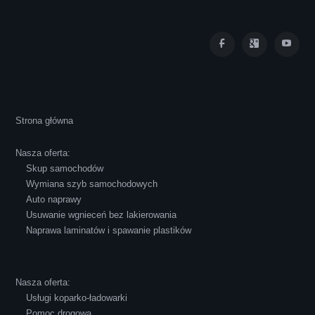
Iza Maryna Jesionek
Cała transakcja poszła sprawnie i miłej
Strona główna
atmosferze, czego z reguły nie można
powiedzieć o innych firmach tego type.
Nasza oferta:
Pozdrawiam i polecam!
Skup samochodów
Wymiana szyb samochodowych
Auto naprawy
Usuwanie wgnieceń bez lakierowania
Naprawa laminatów i spawanie plastików
Robert Czapkowski
Nasza oferta:
Usługi koparko-ładowarki
Pomoc drogowa