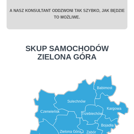
A NASZ KONSULTANT ODDZWONI TAK SZYBKO, JAK BĘDZIE
TO MOŻLIWE.
SKUP SAMOCHODÓW
ZIELONA GÓRA
Babimost
Sulechnów
Kargowa
Czerwieńsk
Trzebiechów
Bojadła
Zielona Góra
Zabór