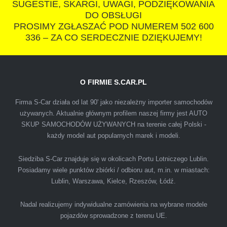
SUGESTIE, SKARGI, UWAGI, PODZIĘKOWANIA
polecam s-car.pl
DO OBSŁUGI
PROSIMY ZGŁASZAĆ POD NUMEREM 502 600
336 – ZA CO SERDECZNIE DZIĘKUJEMY!
O FIRMIE S.CAR.PL
IZA
Firma S-Car działa od lat 90' jako niezależny importer samochodów
używanych. Aktualnie głównym profilem naszej firmy jest AUTO
SKUP SAMOCHODÓW UŻYWANYCH na terenie całej Polski -
Polecam firmę s-car ze Świdnika. Dawno nie
każdy model aut popularnych marek i modeli.
spotkałem się z tak profesjonalnym i uczciwym
podejściem. Szybko, sprawnie, w miłej
Siedziba S-Car znajduje się w okolicach Portu Lotniczego Lublin.
Posiadamy wiele punktów zbiórki / odbioru aut, m.in. w miastach:
atmosferze. Nie wiedziałem, że sprzedaż
Lublin, Warszawa, Kielce, Rzeszów, Łódź.
samochodu może być załatwiona tak
przyjemnie i przede wszystkim na korzystnych
Nadal realizujemy indywidualne zamówienia na wybrane modele
warunkach finansowych.
pojazdów sprowadzone z terenu UE.