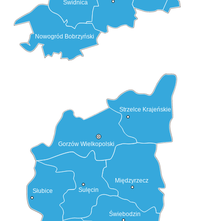
Świdnica
Nowogród Bobrzyński
Strzelce Krajeńskie
Gorzów Wielkopolski
Międzyrzecz
Sulęcin
Słubice
Świebodzin