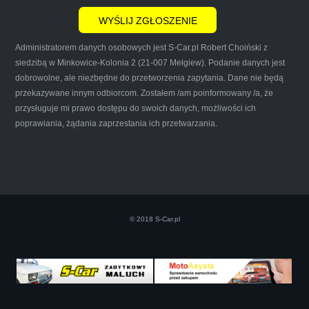
wyrazić opinię na ich temat.
Administratorem danych osobowych jest S-Car.pl Robert Choiński z
siedzibą w Minkowice-Kolonia 2 (21-007 Mełgiew). Podanie danych jest
dobrowolne, ale niezbędne do przetworzenia zapytania. Dane nie będą
przekazywane innym odbiorcom. Zostałem /am poinformowany /a, że
Iwona Górska
przysługuje mi prawo dostępu do swoich danych, możliwości ich
poprawiania, żądania zaprzestania ich przetwarzania.
Szczerze polecam uslugi tej firmy. Facet
naprawde ludzki, nie zdziera, nie oszukuje.
Kupil ode mnie juz 3 auta w roznym stanie,
© 2018 S-Car.pl
doradzil, wycenil. Jestem naprawde
zadowolona!! Polecam!:)))))