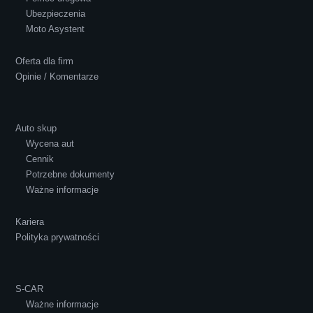
Ubezpieczenia
Polecam S-Car.pl, szybka i bardzo miła
Moto Asystent
obsługa...
Oferta dla firm
Opinie / Komentarze
Auto skup
Wycena aut
Ewelina Supryn
Cennik
Potrzebne dokumenty
Ważne informacje
Kariera
Polityka prywatności
S-CAR
Ważne informacje