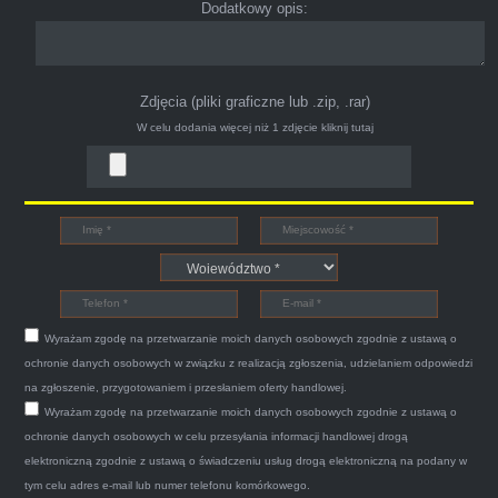
Dodatkowy opis:
Zdjęcia (pliki graficzne lub .zip, .rar)
W celu dodania więcej niż 1 zdjęcie
kliknij tutaj
Bogdan
Witam,ja jestem bardzo zadowolona z usługi S-
Car.pl sprzedałam swoją wysłużoną corsinę
tego samego dnia miły grzeczny pan przyjechał
Wyrażam zgodę na przetwarzanie moich danych osobowych zgodnie z ustawą o
po trzech godzinach autolawetą sprawnie
ochronie danych osobowych w związku z realizacją zgłoszenia, udzielaniem odpowiedzi
zapakował auto wypisał dokumenty i wypłacił
na zgłoszenie, przygotowaniem i przesłaniem oferty handlowej.
Wyrażam zgodę na przetwarzanie moich danych osobowych zgodnie z ustawą o
gotówkę.Zdecydowanie mogę polecić tą firmę
ochronie danych osobowych w celu przesyłania informacji handlowej drogą
mnie do skorzystania z ich usług przekonało to
elektroniczną zgodnie z ustawą o świadczeniu usług drogą elektroniczną na podany w
że są na FACEBOOKU i każdy tam może
tym celu adres e-mail lub numer telefonu komórkowego.