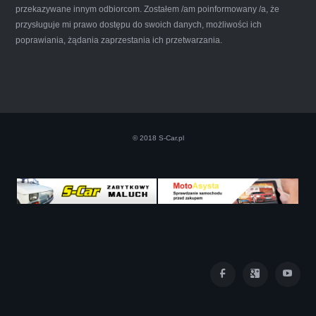
przekazywane innym odbiorcom. Zostałem /am poinformowany /a, że
Iwona Górska
przysługuje mi prawo dostępu do swoich danych, możliwości ich
poprawiania, żądania zaprzestania ich przetwarzania.
Szczerze polecam uslugi tej firmy. Facet
naprawde ludzki, nie zdziera, nie oszukuje.
Kupil ode mnie juz 3 auta w roznym stanie,
© 2018 S-Car.pl
doradzil, wycenil. Jestem naprawde
zadowolona!! Polecam!:)))))
Iza Maryna Jesionek