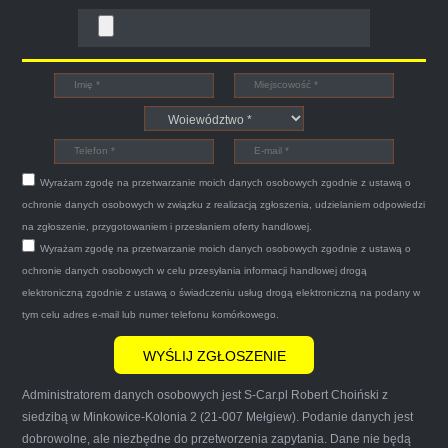
Bogdan
Witam,ja jestem bardzo zadowolona z usługi S-
Car.pl sprzedałam swoją wysłużoną corsinę
tego samego dnia miły grzeczny pan przyjechał
Wyrażam zgodę na przetwarzanie moich danych osobowych zgodnie z ustawą o
po trzech godzinach autolawetą sprawnie
ochronie danych osobowych w związku z realizacją zgłoszenia, udzielaniem odpowiedzi
zapakował auto wypisał dokumenty i wypłacił
na zgłoszenie, przygotowaniem i przesłaniem oferty handlowej.
Wyrażam zgodę na przetwarzanie moich danych osobowych zgodnie z ustawą o
gotówkę.Zdecydowanie mogę polecić tą firmę
ochronie danych osobowych w celu przesyłania informacji handlowej drogą
mnie do skorzystania z ich usług przekonało to
elektroniczną zgodnie z ustawą o świadczeniu usług drogą elektroniczną na podany w
że są na FACEBOOKU i każdy tam może
tym celu adres e-mail lub numer telefonu komórkowego.
wyrazić opinię na ich temat.
Administratorem danych osobowych jest S-Car.pl Robert Choiński z
siedzibą w Minkowice-Kolonia 2 (21-007 Mełgiew). Podanie danych jest
dobrowolne, ale niezbędne do przetworzenia zapytania. Dane nie będą