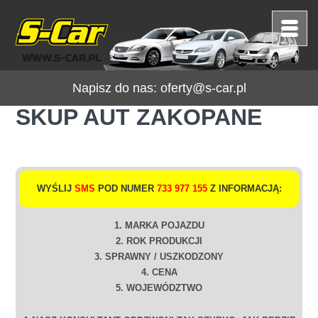
Napisz do nas:
oferty@s-car.pl
SKUP AUT ZAKOPANE
WYŚLIJ
SMS
POD NUMER
733 977 155
Z INFORMACJĄ:
1. MARKA POJAZDU
2. ROK PRODUKCJI
3. SPRAWNY / USZKODZONY
4. CENA
5. WOJEWÓDZTWO