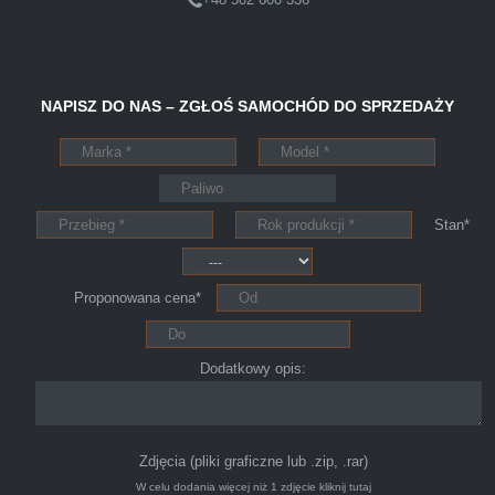
Pewnego dnia Rozmawialem z kolega na
NAPISZ DO NAS – ZGŁOŚ SAMOCHÓD DO SPRZEDAŻY
kopalni o zamiarze sprzedania zony volvo.
Powiedział że sprzedał ostatnio swojego
Peugeota dwie godziny po telefonie do skupu
aut s-car.pl. Zadzwoniłem pod nr tel 703 403
Stan*
025 po ok trzech godzinach przyjechało dwóch
młodych kulturalnych panów przy kawie w
Proponowana cena*
ciągu 15min odkupili ode mnie samochód.
Polecam pewna i profesjonalna firma maja
konto na Facebooku .
Dodatkowy opis:
Zdjęcia (pliki graficzne lub .zip, .rar)
W celu dodania więcej niż 1 zdjęcie
kliknij tutaj