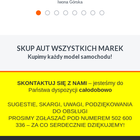
Iwona Górska
W s-car.pl sprzedalam juz 3 samochody i nie
zmienie skupu w razie potrzeby. Auta byly w
SKUP AUT WSZYSTKICH MAREK
roznym stanie i roznym wieku, za kazdym
Kupimy każdy model samochodu!
razem z laweta ten sam przesympatyczny,
kulturalny a co najwazniejsze LUDZKI
czlowiek. Doradzil telefonicznie, zaproponowal
rozsadna cene i od reki zalatwil sprawe. Jesli
SKONTAKTUJ SIĘ Z NAMI
– jesteśmy do
nie chcecie natknac sie na spaslych
Państwa dyspozycji
całodobowo
wszystkowiedzacych wyzyskiwaczy, to
SUGESTIE, SKARGI, UWAGI, PODZIĘKOWANIA
polecam s-car.pl
DO OBSŁUGI
PROSIMY ZGŁASZAĆ POD NUMEREM 502 600
336 – ZA CO SERDECZNIE DZIĘKUJEMY!