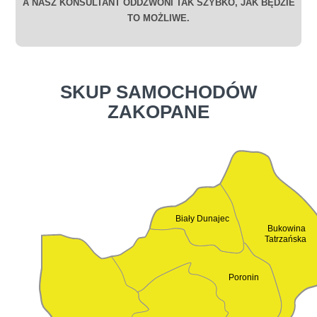
A NASZ KONSULTANT ODDZWONI TAK SZYBKO, JAK BĘDZIE
TO MOŻLIWE.
SKUP SAMOCHODÓW
ZAKOPANE
Biały Dunajec
Bukowina
Tatrzańska
Poronin