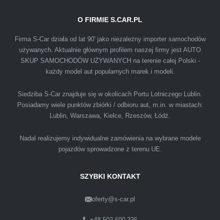
O FIRMIE S.CAR.PL
IZA
Firma S-Car działa od lat 90' jako niezależny importer samochodów
używanych. Aktualnie głównym profilem naszej firmy jest AUTO
SKUP SAMOCHODÓW UŻYWANYCH na terenie całej Polski -
Polecam firmę s-car ze Świdnika. Dawno nie
każdy model aut popularnych marek i modeli.
spotkałem się z tak profesjonalnym i uczciwym
podejściem. Szybko, sprawnie, w miłej
Siedziba S-Car znajduje się w okolicach Portu Lotniczego Lublin.
Posiadamy wiele punktów zbiórki / odbioru aut, m.in. w miastach:
atmosferze. Nie wiedziałem, że sprzedaż
Lublin, Warszawa, Kielce, Rzeszów, Łódź.
samochodu może być załatwiona tak
przyjemnie i przede wszystkim na korzystnych
Nadal realizujemy indywidualne zamówienia na wybrane modele
warunkach finansowych.
pojazdów sprowadzone z terenu UE.
SZYBKI KONTAKT
oferty@s-car.pl
Szymon
Lublin
+48 502 600 336