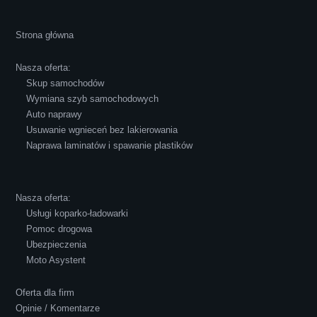
Cała transakcja poszła sprawnie i miłej
Strona główna
atmosferze, czego z reguły nie można
powiedzieć o innych firmach tego type.
Nasza oferta:
Pozdrawiam i polecam!
Skup samochodów
Wymiana szyb samochodowych
Auto naprawy
Usuwanie wgnieceń bez lakierowania
Naprawa laminatów i spawanie plastików
Robert Czapkowski
Nasza oferta:
Usługi koparko-ładowarki
Pomoc drogowa
Ubezpieczenia
Polecam S-Car.pl, szybka i bardzo miła
Moto Asystent
obsługa...
Oferta dla firm
Opinie / Komentarze