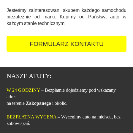
Jesteśmy zainteresowani skupem każdego samochodu
niezależnie od marki. Kupimy od Państwa auto w
każdym stanie technicznym.
FORMULARZ KONTAKTU
NASZE ATUTY:
W 24 GODZINY
– Bezpłatnie dojedziemy pod wskazany
adres
na terenie
Zakopanego
i okolic.
BEZPŁATNA WYCENA
– Wycenimy auto na miejscu, bez
zobowiązań.