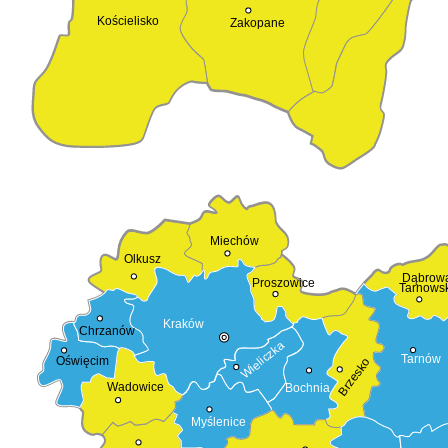
Kościelisko
Zakopane
Miechów
Olkusz
Dąbrow
Proszowice
Tarnows
Kraków
Chrzanów
Wieliczka
Tarnów
Oświęcim
Brzesko
Wadowice
Bochnia
Myślenice