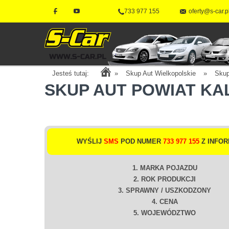
733 977 155
oferty@s-car.p
Jesteś tutaj:
»
Skup Aut Wielkopolskie
»
Skup
SKUP AUT POWIAT KA
WYŚLIJ
SMS
POD NUMER
733 977 155
Z INFOR
1. MARKA POJAZDU
2. ROK PRODUKCJI
3. SPRAWNY / USZKODZONY
4. CENA
5. WOJEWÓDZTWO