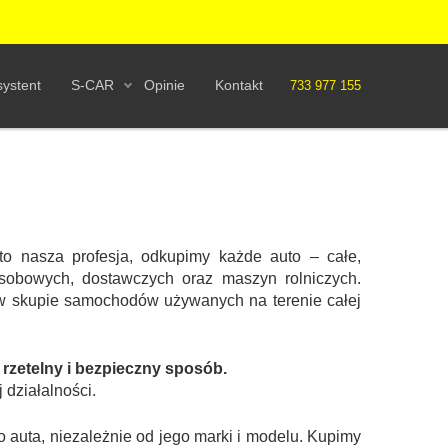
ystent
S-CAR
Opinie
Kontakt
733 977 155
to nasza profesja, odkupimy każde auto – całe,
obowych, dostawczych oraz maszyn rolniczych.
w skupie samochodów używanych na terenie całej
zetelny i bezpieczny sposób.
 działalności.
auta, niezależnie od jego marki i modelu. Kupimy