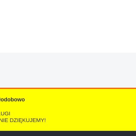
znym wieku, za kazdym razem z laweta ten sam
a cene i od reki zalatwil sprawe. Jesli nie
łodobowo
ŁUGI
NIE DZIĘKUJEMY!