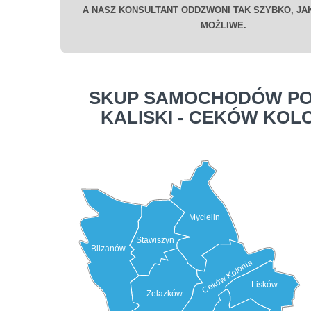
A NASZ KONSULTANT ODDZWONI TAK SZYBKO, JAK
MOŻLIWE.
SKUP SAMOCHODÓW PO
KALISKI - CEKÓW KOL
Mycielin
Stawiszyn
Blizanów
Ceków Kolonia
Lisków
Żelazków