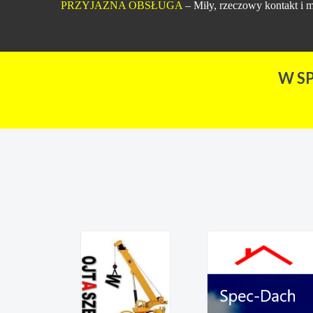
PRZYJAZNA OBSŁUGA
– Miły, rzeczowy kontakt i m
W S