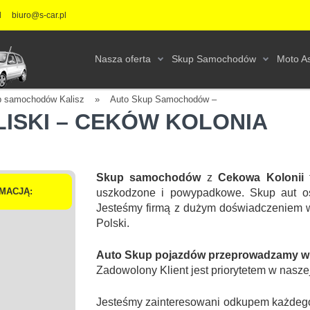
l
biuro@s-car.pl
Nasza oferta
Skup Samochodów
Moto As
 samochodów Kalisz
»
Auto Skup Samochodów –
LISKI – CEKÓW KOLONIA
Skup samochodów
z
Cekowa Kolonii
MACJĄ:
uszkodzone i powypadkowe. Skup aut os
Jesteśmy firmą z dużym doświadczeniem 
Polski.
Auto Skup pojazdów przeprowadzamy w r
Zadowolony Klient jest priorytetem w naszej
Jesteśmy zainteresowani odkupem każdego 