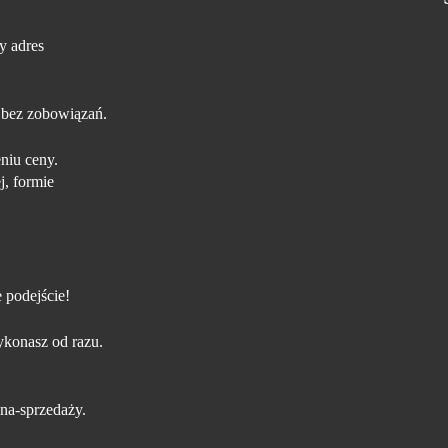
y adres
 bez zobowiązań.
niu ceny.
j, formie
 podejście!
konasz od razu.
na-sprzedaży.