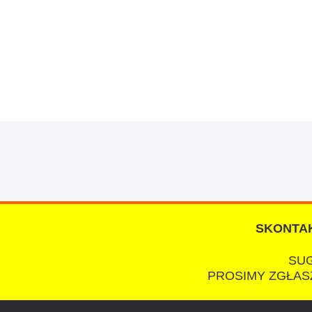
W s-car.pl sprzedalam juz 3 samochody i nie z
przesympatyczny, kulturalny a co najwazniejsze
chcecie natknac sie na spaslych wszystkowied
SKONTAK
SUG
PROSIMY ZGŁASZ