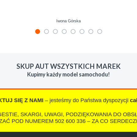
Iwona Górska
mienie skupu w razie potrzeby. Auta byly w roznym stanie i ro
 LUDZKI czlowiek. Doradzil telefonicznie, zaproponowal rozsadn
SKUP AUT WSZYSTKICH MAREK
zacych wyzyskiwaczy, to polecam s-car.pl
Kupimy każdy model samochodu!
TUJ SIĘ Z NAMI
– jesteśmy do Państwa dyspozycji
ca
IZA
ESTIE, SKARGI, UWAGI, PODZIĘKOWANIA DO OBS
AĆ POD NUMEREM 502 600 336 – ZA CO SERDECZ