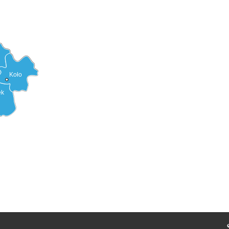
Koło
ek