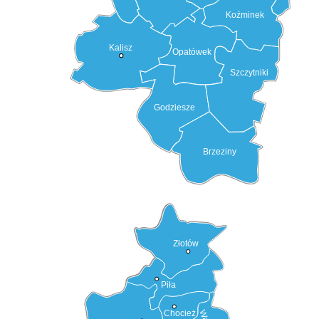
Koźminek
Kalisz
Opatówek
Szczytniki
Godziesze
Brzeziny
Złotów
Piła
Chocież