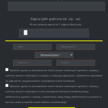
Zdjęcia (pliki graficzne lub .zip, .rar)
W celu dodania więcej niż 1 zdjęcie
kliknij tutaj
Bogdan
Witam,ja jestem bardzo zadowolona z usługi S-
Car.pl sprzedałam swoją wysłużoną corsinę
tego samego dnia miły grzeczny pan przyjechał
Wyrażam zgodę na przetwarzanie moich danych osobowych zgodnie z ustawą o
po trzech godzinach autolawetą sprawnie
ochronie danych osobowych w związku z realizacją zgłoszenia, udzielaniem odpowiedzi
zapakował auto wypisał dokumenty i wypłacił
na zgłoszenie, przygotowaniem i przesłaniem oferty handlowej.
Wyrażam zgodę na przetwarzanie moich danych osobowych zgodnie z ustawą o
gotówkę.Zdecydowanie mogę polecić tą firmę
ochronie danych osobowych w celu przesyłania informacji handlowej drogą
mnie do skorzystania z ich usług przekonało to
elektroniczną zgodnie z ustawą o świadczeniu usług drogą elektroniczną na podany w
że są na FACEBOOKU i każdy tam może
tym celu adres e-mail lub numer telefonu komórkowego.
wyrazić opinię na ich temat.