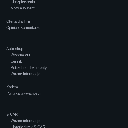
Ubezpieczenia
Polecam S-Car.pl, szybka i bardzo miła
Moto Asystent
obsługa...
Oferta dla firm
Opinie / Komentarze
Auto skup
Wycena aut
Ewelina Supryn
Cennik
Potrzebne dokumenty
Ważne informacje
Kariera
Polityka prywatności
S-CAR
Ważne informacje
Historia firmy S-CAR