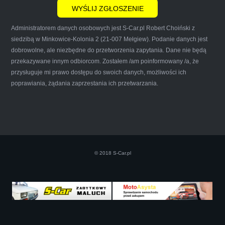
Administratorem danych osobowych jest S-Car.pl Robert Choiński z
siedzibą w Minkowice-Kolonia 2 (21-007 Mełgiew). Podanie danych jest
dobrowolne, ale niezbędne do przetworzenia zapytania. Dane nie będą
przekazywane innym odbiorcom. Zostałem /am poinformowany /a, że
Iwona Górska
przysługuje mi prawo dostępu do swoich danych, możliwości ich
poprawiania, żądania zaprzestania ich przetwarzania.
Szczerze polecam uslugi tej firmy. Facet
naprawde ludzki, nie zdziera, nie oszukuje.
Kupil ode mnie juz 3 auta w roznym stanie,
© 2018 S-Car.pl
doradzil, wycenil. Jestem naprawde
zadowolona!! Polecam!:)))))