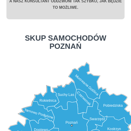
A NASZ KONSULTANT ODDZWONI TAK SZYBKO, JAK BĘDZIE
TO MOŻLIWE.
SKUP SAMOCHODÓW
POZNAŃ
Murowana Goślina
Czerwonak
Suchy Las
Rokietnica
Pobiedziska
Tarnowo Podgórne
Swarzędz
Poznań
Kostrzyn
Doplewo