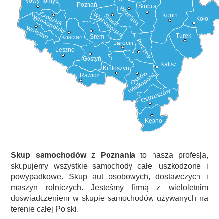
Nowy Tomyśl
Poznań
Słupca
Września
Grodzisk
Wielkopolska
Konin
Środa
Wielkopolski
Koło
Wolsztyn
Turek
Śrem
Kościan
Pleszew
Jarocin
Leszno
Gostyń
Kalisz
Krotoszyn
Ostrów
Wielkopolski
Rawicz
Ostrzeszów
Kępno
Skup samochodów
z
Poznania
to nasza profesja,
skupujemy wszystkie samochody całe, uszkodzone i
powypadkowe. Skup aut osobowych, dostawczych i
maszyn rolniczych. Jesteśmy firmą z wieloletnim
doświadczeniem w skupie samochodów używanych na
terenie całej Polski.