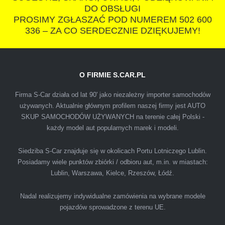
DO OBSŁUGI
PROSIMY ZGŁASZAĆ POD NUMEREM 502 600
336 – ZA CO SERDECZNIE DZIĘKUJEMY!
O FIRMIE S.CAR.PL
IZA
Firma S-Car działa od lat 90' jako niezależny importer samochodów
używanych. Aktualnie głównym profilem naszej firmy jest AUTO
SKUP SAMOCHODÓW UŻYWANYCH na terenie całej Polski -
Polecam firmę s-car ze Świdnika. Dawno nie
każdy model aut popularnych marek i modeli.
spotkałem się z tak profesjonalnym i uczciwym
podejściem. Szybko, sprawnie, w miłej
Siedziba S-Car znajduje się w okolicach Portu Lotniczego Lublin.
Posiadamy wiele punktów zbiórki / odbioru aut, m.in. w miastach:
atmosferze. Nie wiedziałem, że sprzedaż
Lublin, Warszawa, Kielce, Rzeszów, Łódź.
samochodu może być załatwiona tak
przyjemnie i przede wszystkim na korzystnych
Nadal realizujemy indywidualne zamówienia na wybrane modele
warunkach finansowych.
pojazdów sprowadzone z terenu UE.