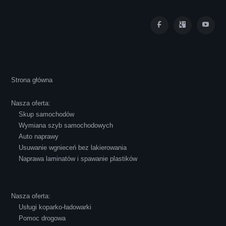
Iza Maryna Jesionek
Cała transakcja poszła sprawnie i miłej
Strona główna
atmosferze, czego z reguły nie można
powiedzieć o innych firmach tego type.
Nasza oferta:
Pozdrawiam i polecam!
Skup samochodów
Wymiana szyb samochodowych
Auto naprawy
Usuwanie wgnieceń bez lakierowania
Naprawa laminatów i spawanie plastików
Robert Czapkowski
Nasza oferta:
Usługi koparko-ładowarki
Pomoc drogowa