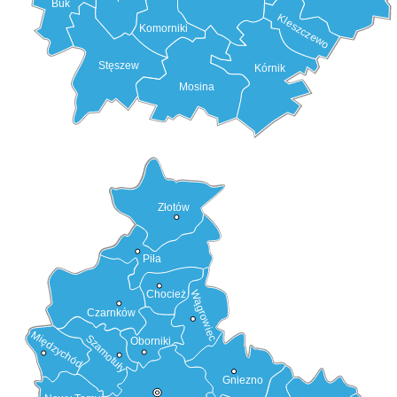
Buk
Kleszczewo
Komorniki
Stęszew
Kórnik
Mosina
Złotów
Piła
Chocież
Wągrowiec
Czarnków
Międzychód
Szamotuły
Oborniki
Gniezno