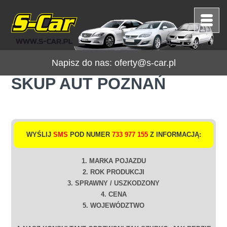
Napisz do nas:
oferty@s-car.pl
SKUP AUT POZNAŃ
WYŚLIJ
SMS
POD NUMER
733 977 155
Z INFORMACJĄ:
1. MARKA POJAZDU
2. ROK PRODUKCJI
3. SPRAWNY / USZKODZONY
4. CENA
5. WOJEWÓDZTWO