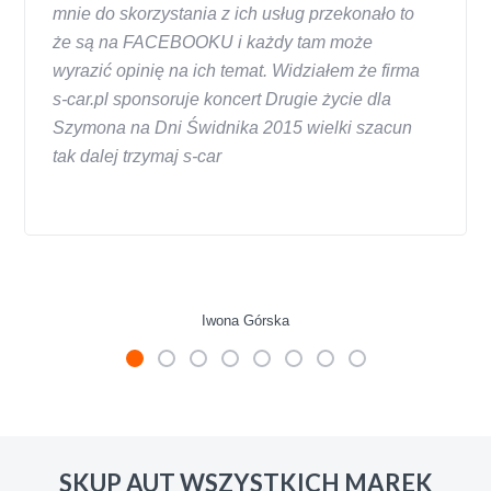
mnie do skorzystania z ich usług przekonało to
że są na FACEBOOKU i każdy tam może
wyrazić opinię na ich temat. Widziałem że firma
s-car.pl sponsoruje koncert Drugie życie dla
Szymona na Dni Świdnika 2015 wielki szacun
tak dalej trzymaj s-car
Iwona Górska
W s-car.pl sprzedalam juz 3 samochody i nie
zmienie skupu w razie potrzeby. Auta byly w
SKUP AUT WSZYSTKICH MAREK
roznym stanie i roznym wieku, za kazdym