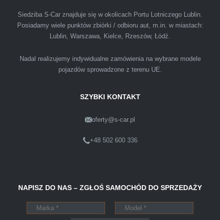
spotkałem się z tak profesjonalnym i uczciwym
podejściem. Szybko, sprawnie, w miłej
Siedziba S-Car znajduje się w okolicach Portu Lotniczego Lublin.
Posiadamy wiele punktów zbiórki / odbioru aut, m.in. w miastach:
atmosferze. Nie wiedziałem, że sprzedaż
Lublin, Warszawa, Kielce, Rzeszów, Łódź.
samochodu może być załatwiona tak
przyjemnie i przede wszystkim na korzystnych
Nadal realizujemy indywidualne zamówienia na wybrane modele
warunkach finansowych.
pojazdów sprowadzone z terenu UE.
SZYBKI KONTAKT
oferty@s-car.pl
Szymon
Lublin
+48 502 600 336
Pewnego dnia Rozmawialem z kolega na
NAPISZ DO NAS – ZGŁOŚ SAMOCHÓD DO SPRZEDAŻY
kopalni o zamiarze sprzedania zony volvo.
Powiedział że sprzedał ostatnio swojego