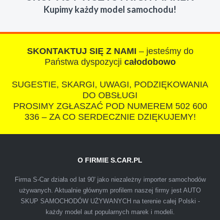
Kupimy każdy model samochodu!
razem z laweta ten sam przesympatyczny,
kulturalny a co najwazniejsze LUDZKI
czlowiek. Doradzil telefonicznie, zaproponowal
rozsadna cene i od reki zalatwil sprawe. Jesli
SKONTAKTUJ SIĘ Z NAMI
– jesteśmy do
nie chcecie natknac sie na spaslych
Państwa dyspozycji
całodobowo
wszystkowiedzacych wyzyskiwaczy, to
SUGESTIE, SKARGI, UWAGI, PODZIĘKOWANIA
polecam s-car.pl
DO OBSŁUGI
PROSIMY ZGŁASZAĆ POD NUMEREM 502 600
336 – ZA CO SERDECZNIE DZIĘKUJEMY!
O FIRMIE S.CAR.PL
IZA
Firma S-Car działa od lat 90' jako niezależny importer samochodów
używanych. Aktualnie głównym profilem naszej firmy jest AUTO
SKUP SAMOCHODÓW UŻYWANYCH na terenie całej Polski -
Polecam firmę s-car ze Świdnika. Dawno nie
każdy model aut popularnych marek i modeli.