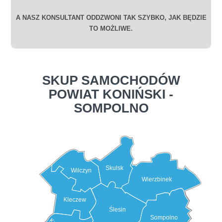
A NASZ KONSULTANT ODDZWONI TAK SZYBKO, JAK BĘDZIE
TO MOŻLIWE.
SKUP SAMOCHODÓW
POWIAT KONIŃSKI -
SOMPOLNO
Skulsk
Wilczyn
Wierzbinek
Kleczew
Ślesin
Sompolno