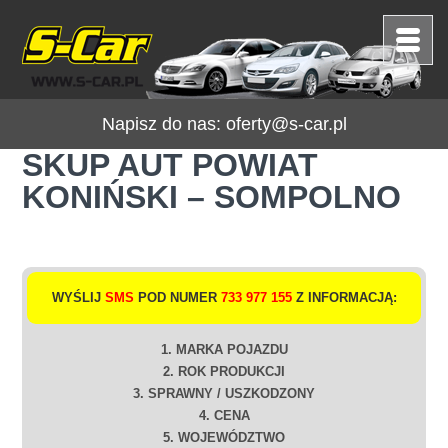
Napisz do nas:
oferty@s-car.pl
SKUP AUT POWIAT
KONIŃSKI – SOMPOLNO
WYŚLIJ
SMS
POD NUMER
733 977 155
Z INFORMACJĄ:
1. MARKA POJAZDU
2. ROK PRODUKCJI
3. SPRAWNY / USZKODZONY
4. CENA
5. WOJEWÓDZTWO