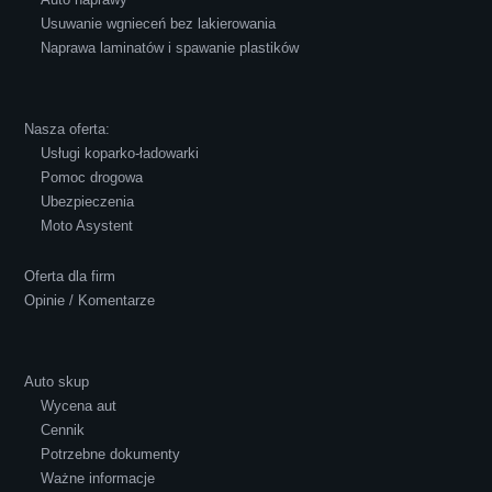
Usuwanie wgnieceń bez lakierowania
Naprawa laminatów i spawanie plastików
Robert Czapkowski
Nasza oferta:
Usługi koparko-ładowarki
Pomoc drogowa
Ubezpieczenia
Polecam S-Car.pl, szybka i bardzo miła
Moto Asystent
obsługa...
Oferta dla firm
Opinie / Komentarze
Auto skup
Wycena aut
Ewelina Supryn
Cennik
Potrzebne dokumenty
Ważne informacje