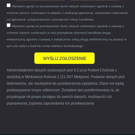
tego samego dnia miły grzeczny pan przyjechał
Wyrażam zgodę na przetwarzanie moich danych osobowych zgodnie z ustawą o
po trzech godzinach autolawetą sprawnie
ochronie danych osobowych w związku z realizacją zgłoszenia, udzielaniem odpowiedzi
zapakował auto wypisał dokumenty i wypłacił
na zgłoszenie, przygotowaniem i przesłaniem oferty handlowej.
Wyrażam zgodę na przetwarzanie moich danych osobowych zgodnie z ustawą o
gotówkę.Zdecydowanie mogę polecić tą firmę
ochronie danych osobowych w celu przesyłania informacji handlowej drogą
mnie do skorzystania z ich usług przekonało to
elektroniczną zgodnie z ustawą o świadczeniu usług drogą elektroniczną na podany w
że są na FACEBOOKU i każdy tam może
tym celu adres e-mail lub numer telefonu komórkowego.
wyrazić opinię na ich temat.
Administratorem danych osobowych jest S-Car.pl Robert Choiński z
siedzibą w Minkowice-Kolonia 2 (21-007 Mełgiew). Podanie danych jest
dobrowolne, ale niezbędne do przetworzenia zapytania. Dane nie będą
przekazywane innym odbiorcom. Zostałem /am poinformowany /a, że
Iwona Górska
przysługuje mi prawo dostępu do swoich danych, możliwości ich
poprawiania, żądania zaprzestania ich przetwarzania.
Szczerze polecam uslugi tej firmy. Facet
naprawde ludzki, nie zdziera, nie oszukuje.