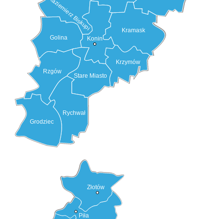
Kaziemierz Biskupi
Kramask
Golina
Konin
Krzymów
Rzgów
Stare Miasto
Rychwał
Grodziec
Złotów
Piła