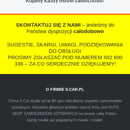
Kupimy każdy model samochodu!
razem z laweta ten sam przesympatyczny,
kulturalny a co najwazniejsze LUDZKI
czlowiek. Doradzil telefonicznie, zaproponowal
rozsadna cene i od reki zalatwil sprawe. Jesli
SKONTAKTUJ SIĘ Z NAMI
– jesteśmy do
nie chcecie natknac sie na spaslych
Państwa dyspozycji
całodobowo
wszystkowiedzacych wyzyskiwaczy, to
SUGESTIE, SKARGI, UWAGI, PODZIĘKOWANIA
polecam s-car.pl
DO OBSŁUGI
PROSIMY ZGŁASZAĆ POD NUMEREM 502 600
336 – ZA CO SERDECZNIE DZIĘKUJEMY!
O FIRMIE S.CAR.PL
IZA
Firma S-Car działa od lat 90' jako niezależny importer samochodów
używanych. Aktualnie głównym profilem naszej firmy jest AUTO
SKUP SAMOCHODÓW UŻYWANYCH na terenie całej Polski -
Polecam firmę s-car ze Świdnika. Dawno nie
każdy model aut popularnych marek i modeli.
spotkałem się z tak profesjonalnym i uczciwym