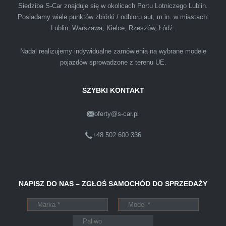
podejściem. Szybko, sprawnie, w miłej
Siedziba S-Car znajduje się w okolicach Portu Lotniczego Lublin.
Posiadamy wiele punktów zbiórki / odbioru aut, m.in. w miastach:
atmosferze. Nie wiedziałem, że sprzedaż
Lublin, Warszawa, Kielce, Rzeszów, Łódź.
samochodu może być załatwiona tak
przyjemnie i przede wszystkim na korzystnych
Nadal realizujemy indywidualne zamówienia na wybrane modele
warunkach finansowych.
pojazdów sprowadzone z terenu UE.
SZYBKI KONTAKT
oferty@s-car.pl
Szymon
Lublin
+48 502 600 336
Pewnego dnia Rozmawialem z kolega na
NAPISZ DO NAS – ZGŁOŚ SAMOCHÓD DO SPRZEDAŻY
kopalni o zamiarze sprzedania zony volvo.
Powiedział że sprzedał ostatnio swojego
Peugeota dwie godziny po telefonie do skupu