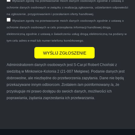
Wyrażam zgodę na przetwarzanie moich danych osobowych zgodnie z ustawą o
po trzech godzinach autolawetą sprawnie
ochronie danych osobowych w związku z realizacją zgłoszenia, udzielaniem odpowiedzi
zapakował auto wypisał dokumenty i wypłacił
na zgłoszenie, przygotowaniem i przesłaniem oferty handlowej.
Wyrażam zgodę na przetwarzanie moich danych osobowych zgodnie z ustawą o
gotówkę.Zdecydowanie mogę polecić tą firmę
ochronie danych osobowych w celu przesyłania informacji handlowej drogą
mnie do skorzystania z ich usług przekonało to
elektroniczną zgodnie z ustawą o świadczeniu usług drogą elektroniczną na podany w
że są na FACEBOOKU i każdy tam może
tym celu adres e-mail lub numer telefonu komórkowego.
wyrazić opinię na ich temat.
Administratorem danych osobowych jest S-Car.pl Robert Choiński z
siedzibą w Minkowice-Kolonia 2 (21-007 Mełgiew). Podanie danych jest
dobrowolne, ale niezbędne do przetworzenia zapytania. Dane nie będą
przekazywane innym odbiorcom. Zostałem /am poinformowany /a, że
Iwona Górska
przysługuje mi prawo dostępu do swoich danych, możliwości ich
poprawiania, żądania zaprzestania ich przetwarzania.
Szczerze polecam uslugi tej firmy. Facet
naprawde ludzki, nie zdziera, nie oszukuje.