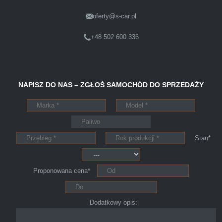
Szymon
Lublin
oferty@s-car.pl
+48 502 600 336
Pewnego dnia Rozmawialem z kolega na
kopalni o zamiarze sprzedania zony volvo.
NAPISZ DO NAS – ZGŁOŚ SAMOCHÓD DO SPRZEDAŻY
Powiedział że sprzedał ostatnio swojego
Peugeota dwie godziny po telefonie do skupu
aut s-car.pl. Zadzwoniłem pod nr tel 703 403
025 po ok trzech godzinach przyjechało dwóch
Stan*
młodych kulturalnych panów przy kawie w
ciągu 15min odkupili ode mnie samochód.
Polecam pewna i profesjonalna firma maja
Proponowana cena*
konto na Facebooku .
Dodatkowy opis: