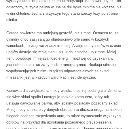
wyliczyć kilka. Najbardziej zżera klimatyzacja. Ale nawet gdy jest on
odłączony, zużycie paliwa w upalne dni bywa minimalnie wyższe, niż
w dni chłodne. Jedna z przyczyn tego stanu rzeczy leży po stronie
silnika.
Gorące powietrze ma mniejszą gęstość, niż zimne. Oznacza to, że
cylindry choć zasysają go objętościowo tyle samo w każdych
warunkach, to wagowo znacznie mniej. A więc do cylindrów w czasie
upałów dostaje się mniej tlenu, niż w dni chłodne lub zimne. Mniej
tlenu powoduje mniejszą ilość energii, możliwej do uzyskania w
jednostce czasu, co za tym idzie mniejszą moc. Reakcja silnika i
współpracujących z nim urządzeń odpowiedzialnych za skład
mieszanki jest w każdych warunkach jest identyczna.
Kierowca dla zwiększenia mocy wciska mocniej pedał gazu. Zmienia
się więc skład spalin i następuje reakcja komputera, który tak
ustawia dawkowanie paliwa, aby spaliny posiadały pożądany skład.
Mniej mocy silnika przy danych obrotach to dłuższa droga na niskich
biegach podczas rozpędzania auta, to także wymuszanie większych
obrotów na przykład dla uzyskania pożądanego przyspieszenia
podczas wyprzedzania, co może się wiązać z koniecznością redukcji