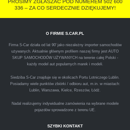
PROSIMY ZGŁASZAĆ POD NUMEREM 502 600
336 – ZA CO SERDECZNIE DZIĘKUJEMY!
IZA
O FIRMIE S.CAR.PL
Firma S-Car działa od lat 90' jako niezależny importer samochodów
Polecam firmę s-car ze Świdnika. Dawno nie
używanych. Aktualnie głównym profilem naszej firmy jest AUTO
spotkałem się z tak profesjonalnym i uczciwym
SKUP SAMOCHODÓW UŻYWANYCH na terenie całej Polski -
każdy model aut popularnych marek i modeli.
podejściem. Szybko, sprawnie, w miłej
atmosferze. Nie wiedziałem, że sprzedaż
Siedziba S-Car znajduje się w okolicach Portu Lotniczego Lublin.
samochodu może być załatwiona tak
Posiadamy wiele punktów zbiórki / odbioru aut, m.in. w miastach:
przyjemnie i przede wszystkim na korzystnych
Lublin, Warszawa, Kielce, Rzeszów, Łódź.
warunkach finansowych.
Nadal realizujemy indywidualne zamówienia na wybrane modele
pojazdów sprowadzone z terenu UE.
SZYBKI KONTAKT