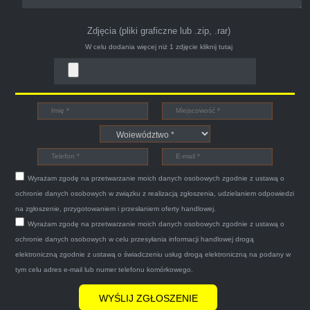
Zdjęcia (pliki graficzne lub .zip, .rar)
Bogdan
W celu dodania więcej niż 1 zdjęcie
kliknij tutaj
Witam,ja jestem bardzo zadowolona z usługi S-
Car.pl sprzedałam swoją wysłużoną corsinę
tego samego dnia miły grzeczny pan przyjechał
po trzech godzinach autolawetą sprawnie
Wyrażam zgodę na przetwarzanie moich danych osobowych zgodnie z ustawą o
zapakował auto wypisał dokumenty i wypłacił
ochronie danych osobowych w związku z realizacją zgłoszenia, udzielaniem odpowiedzi
gotówkę.Zdecydowanie mogę polecić tą firmę
na zgłoszenie, przygotowaniem i przesłaniem oferty handlowej.
mnie do skorzystania z ich usług przekonało to
Wyrażam zgodę na przetwarzanie moich danych osobowych zgodnie z ustawą o
że są na FACEBOOKU i każdy tam może
ochronie danych osobowych w celu przesyłania informacji handlowej drogą
wyrazić opinię na ich temat.
elektroniczną zgodnie z ustawą o świadczeniu usług drogą elektroniczną na podany w
tym celu adres e-mail lub numer telefonu komórkowego.