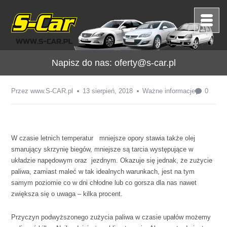
Napisz do nas:
oferty@s-car.pl
Przez
www.S-CAR.pl
13 sierpień, 2018
Ważne informacje
0
W czasie letnich temperatur mniejsze opory stawia także olej
smarujący skrzynię biegów, mniejsze są tarcia występujące w
układzie napędowym oraz jezdnym. Okazuje się jednak, że zużycie
paliwa, zamiast maleć w tak idealnych warunkach, jest na tym
samym poziomie co w dni chłodne lub co gorsza dla nas nawet
zwiększa się o uwaga – kilka procent.
Przyczyn podwyższonego zużycia paliwa w czasie upałów możemy