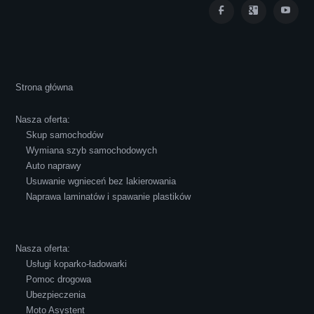
Cała transakcja poszła sprawnie i miłej
atmosferze, czego z reguły nie można
powiedzieć o innych firmach tego type.
Strona główna
Pozdrawiam i polecam!
Nasza oferta:
Skup samochodów
Wymiana szyb samochodowych
Auto naprawy
Usuwanie wgnieceń bez lakierowania
Naprawa laminatów i spawanie plastików
Robert Czapkowski
Nasza oferta:
Usługi koparko-ładowarki
Polecam S-Car.pl, szybka i bardzo miła
Pomoc drogowa
obsługa...
Ubezpieczenia
Moto Asystent