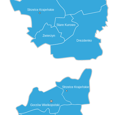
Strzelce Krajeńskie
Stare Kurowo
Zwierzyn
Drezdenko
Strzelce Krajeńskie
Gorzów Wielkopolski