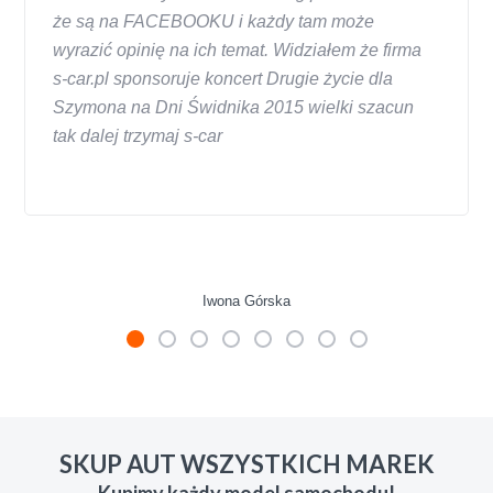
że są na FACEBOOKU i każdy tam może
wyrazić opinię na ich temat. Widziałem że firma
s-car.pl sponsoruje koncert Drugie życie dla
Szymona na Dni Świdnika 2015 wielki szacun
tak dalej trzymaj s-car
Iwona Górska
W s-car.pl sprzedalam juz 3 samochody i nie
zmienie skupu w razie potrzeby. Auta byly w
SKUP AUT WSZYSTKICH MAREK
roznym stanie i roznym wieku, za kazdym