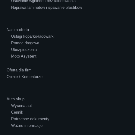
Usuwanie wgnieceń bez lakierowania
Naprawa laminatów i spawanie plastików
Robert Czapkowski
Nasza oferta:
Usługi koparko-ładowarki
Pomoc drogowa
Ubezpieczenia
Polecam S-Car.pl, szybka i bardzo miła
Moto Asystent
obsługa...
Oferta dla firm
Opinie / Komentarze
Auto skup
Wycena aut
Ewelina Supryn
Cennik
Potrzebne dokumenty
Ważne informacje