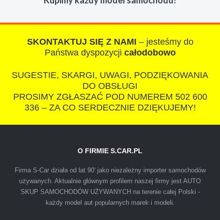
Kupimy każdy model samochodu!
razem z laweta ten sam przesympatyczny,
kulturalny a co najwazniejsze LUDZKI
czlowiek. Doradzil telefonicznie, zaproponowal
rozsadna cene i od reki zalatwil sprawe. Jesli
SKONTAKTUJ SIĘ Z NAMI
– jesteśmy do
nie chcecie natknac sie na spaslych
Państwa dyspozycji
całodobowo
wszystkowiedzacych wyzyskiwaczy, to
SUGESTIE, SKARGI, UWAGI, PODZIĘKOWANIA
polecam s-car.pl
DO OBSŁUGI
PROSIMY ZGŁASZAĆ POD NUMEREM 502 600
336 – ZA CO SERDECZNIE DZIĘKUJEMY!
O FIRMIE S.CAR.PL
IZA
Firma S-Car działa od lat 90' jako niezależny importer samochodów
używanych. Aktualnie głównym profilem naszej firmy jest AUTO
SKUP SAMOCHODÓW UŻYWANYCH na terenie całej Polski -
Polecam firmę s-car ze Świdnika. Dawno nie
każdy model aut popularnych marek i modeli.
spotkałem się z tak profesjonalnym i uczciwym