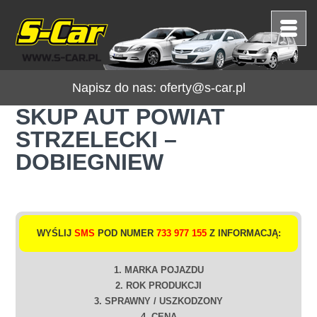
Napisz do nas:
oferty@s-car.pl
SKUP AUT POWIAT
STRZELECKI –
DOBIEGNIEW
WYŚLIJ
SMS
POD NUMER
733 977 155
Z INFORMACJĄ:
1. MARKA POJAZDU
2. ROK PRODUKCJI
3. SPRAWNY / USZKODZONY
4. CENA