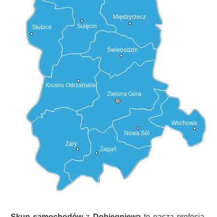
Międzyrzecz
Sulęcin
Słubice
Świebodzin
Krosno Odrzańskie
Zielona Góra
Wschowa
Nowa Sól
Żary
Żagań
Skup samochodów
z
Dobiegniewa
to nasza profesja,