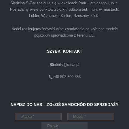
podejściem. Szybko, sprawnie, w miłej
Siedziba S-Car znajduje się w okolicach Portu Lotniczego Lublin.
Posiadamy wiele punktów zbiórki / odbioru aut, m.in. w miastach:
atmosferze. Nie wiedziałem, że sprzedaż
Lublin, Warszawa, Kielce, Rzeszów, Łódź.
samochodu może być załatwiona tak
przyjemnie i przede wszystkim na korzystnych
Nadal realizujemy indywidualne zamówienia na wybrane modele
warunkach finansowych.
pojazdów sprowadzone z terenu UE.
SZYBKI KONTAKT
oferty@s-car.pl
Szymon
Lublin
+48 502 600 336
Pewnego dnia Rozmawialem z kolega na
NAPISZ DO NAS – ZGŁOŚ SAMOCHÓD DO SPRZEDAŻY
kopalni o zamiarze sprzedania zony volvo.
Powiedział że sprzedał ostatnio swojego
Peugeota dwie godziny po telefonie do skupu