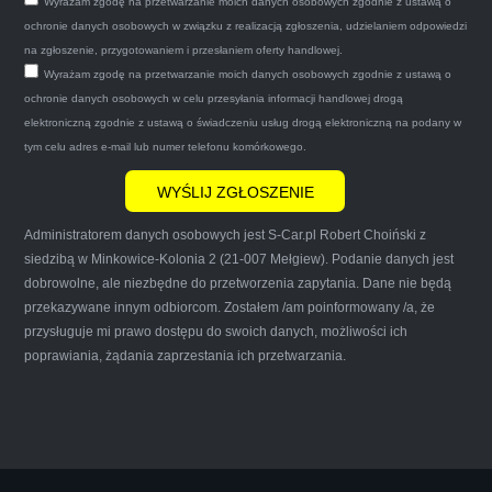
Wyrażam zgodę na przetwarzanie moich danych osobowych zgodnie z ustawą o
po trzech godzinach autolawetą sprawnie
ochronie danych osobowych w związku z realizacją zgłoszenia, udzielaniem odpowiedzi
zapakował auto wypisał dokumenty i wypłacił
na zgłoszenie, przygotowaniem i przesłaniem oferty handlowej.
Wyrażam zgodę na przetwarzanie moich danych osobowych zgodnie z ustawą o
gotówkę.Zdecydowanie mogę polecić tą firmę
ochronie danych osobowych w celu przesyłania informacji handlowej drogą
mnie do skorzystania z ich usług przekonało to
elektroniczną zgodnie z ustawą o świadczeniu usług drogą elektroniczną na podany w
że są na FACEBOOKU i każdy tam może
tym celu adres e-mail lub numer telefonu komórkowego.
wyrazić opinię na ich temat.
Administratorem danych osobowych jest S-Car.pl Robert Choiński z
siedzibą w Minkowice-Kolonia 2 (21-007 Mełgiew). Podanie danych jest
dobrowolne, ale niezbędne do przetworzenia zapytania. Dane nie będą
przekazywane innym odbiorcom. Zostałem /am poinformowany /a, że
Iwona Górska
przysługuje mi prawo dostępu do swoich danych, możliwości ich
poprawiania, żądania zaprzestania ich przetwarzania.
Szczerze polecam uslugi tej firmy. Facet
naprawde ludzki, nie zdziera, nie oszukuje.