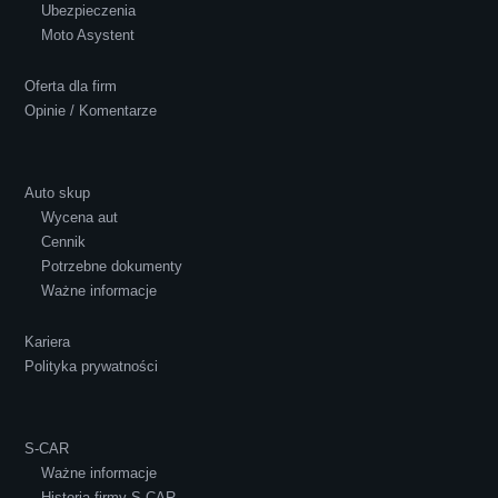
Ubezpieczenia
Polecam S-Car.pl, szybka i bardzo miła
Moto Asystent
obsługa...
Oferta dla firm
Opinie / Komentarze
Auto skup
Wycena aut
Ewelina Supryn
Cennik
Potrzebne dokumenty
Ważne informacje
Kariera
Polityka prywatności
S-CAR
Ważne informacje
Historia firmy S-CAR