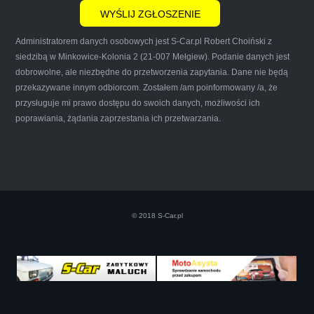
Administratorem danych osobowych jest S-Car.pl Robert Choiński z
siedzibą w Minkowice-Kolonia 2 (21-007 Mełgiew). Podanie danych jest
dobrowolne, ale niezbędne do przetworzenia zapytania. Dane nie będą
przekazywane innym odbiorcom. Zostałem /am poinformowany /a, że
Iwona Górska
przysługuje mi prawo dostępu do swoich danych, możliwości ich
poprawiania, żądania zaprzestania ich przetwarzania.
Szczerze polecam uslugi tej firmy. Facet
naprawde ludzki, nie zdziera, nie oszukuje.
Kupil ode mnie juz 3 auta w roznym stanie,
© 2018 S-Car.pl
doradzil, wycenil. Jestem naprawde
zadowolona!! Polecam!:)))))