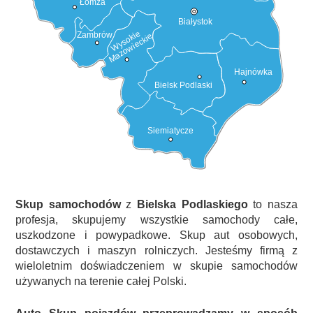
Łomża
Białystok
Wysokie
Zambrów
Mazowieckie
Hajnówka
Bielsk Podlaski
Siemiatycze
Skup samochodów
z
Bielska Podlaskiego
to nasza
profesja, skupujemy wszystkie samochody całe,
uszkodzone i powypadkowe. Skup aut osobowych,
dostawczych i maszyn rolniczych. Jesteśmy firmą z
wieloletnim doświadczeniem w skupie samochodów
używanych na terenie całej Polski.