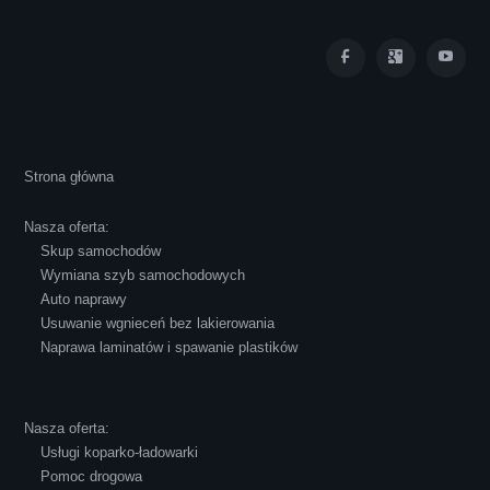
Iza Maryna Jesionek
Cała transakcja poszła sprawnie i miłej
Strona główna
atmosferze, czego z reguły nie można
powiedzieć o innych firmach tego type.
Nasza oferta:
Pozdrawiam i polecam!
Skup samochodów
Wymiana szyb samochodowych
Auto naprawy
Usuwanie wgnieceń bez lakierowania
Naprawa laminatów i spawanie plastików
Robert Czapkowski
Nasza oferta:
Usługi koparko-ładowarki
Pomoc drogowa