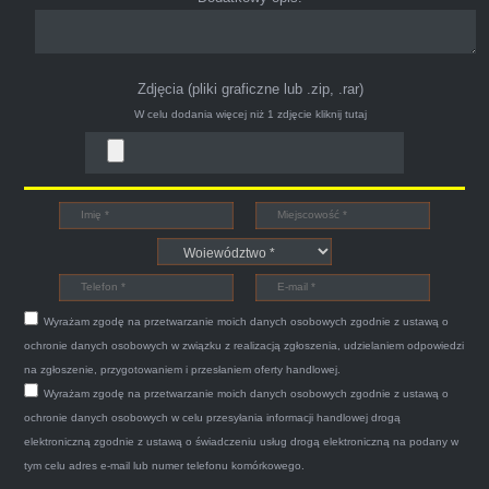
Zdjęcia (pliki graficzne lub .zip, .rar)
W celu dodania więcej niż 1 zdjęcie
kliknij tutaj
Bogdan
Witam,ja jestem bardzo zadowolona z usługi S-
Car.pl sprzedałam swoją wysłużoną corsinę
tego samego dnia miły grzeczny pan przyjechał
Wyrażam zgodę na przetwarzanie moich danych osobowych zgodnie z ustawą o
po trzech godzinach autolawetą sprawnie
ochronie danych osobowych w związku z realizacją zgłoszenia, udzielaniem odpowiedzi
zapakował auto wypisał dokumenty i wypłacił
na zgłoszenie, przygotowaniem i przesłaniem oferty handlowej.
Wyrażam zgodę na przetwarzanie moich danych osobowych zgodnie z ustawą o
gotówkę.Zdecydowanie mogę polecić tą firmę
ochronie danych osobowych w celu przesyłania informacji handlowej drogą
mnie do skorzystania z ich usług przekonało to
elektroniczną zgodnie z ustawą o świadczeniu usług drogą elektroniczną na podany w
że są na FACEBOOKU i każdy tam może
tym celu adres e-mail lub numer telefonu komórkowego.
wyrazić opinię na ich temat.