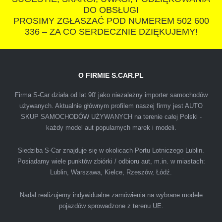
polecam s-car.pl
DO OBSŁUGI
PROSIMY ZGŁASZAĆ POD NUMEREM 502 600
336 – ZA CO SERDECZNIE DZIĘKUJEMY!
O FIRMIE S.CAR.PL
IZA
Firma S-Car działa od lat 90' jako niezależny importer samochodów
używanych. Aktualnie głównym profilem naszej firmy jest AUTO
SKUP SAMOCHODÓW UŻYWANYCH na terenie całej Polski -
Polecam firmę s-car ze Świdnika. Dawno nie
każdy model aut popularnych marek i modeli.
spotkałem się z tak profesjonalnym i uczciwym
podejściem. Szybko, sprawnie, w miłej
Siedziba S-Car znajduje się w okolicach Portu Lotniczego Lublin.
Posiadamy wiele punktów zbiórki / odbioru aut, m.in. w miastach:
atmosferze. Nie wiedziałem, że sprzedaż
Lublin, Warszawa, Kielce, Rzeszów, Łódź.
samochodu może być załatwiona tak
przyjemnie i przede wszystkim na korzystnych
Nadal realizujemy indywidualne zamówienia na wybrane modele
warunkach finansowych.
pojazdów sprowadzone z terenu UE.