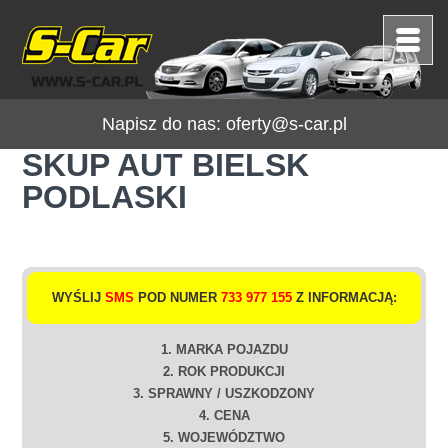
Napisz do nas:
oferty@s-car.pl
SKUP AUT BIELSK
PODLASKI
WYŚLIJ
SMS
POD NUMER
733 977 155
Z INFORMACJĄ:
1. MARKA POJAZDU
2. ROK PRODUKCJI
3. SPRAWNY / USZKODZONY
4. CENA
5. WOJEWÓDZTWO