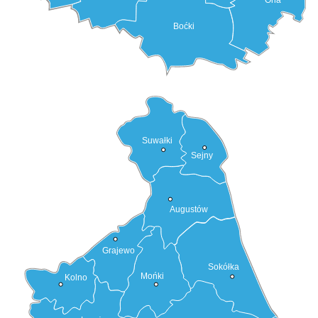
Boćki
Suwałki
Sejny
Augustów
Grajewo
Sokółka
Mońki
Kolno