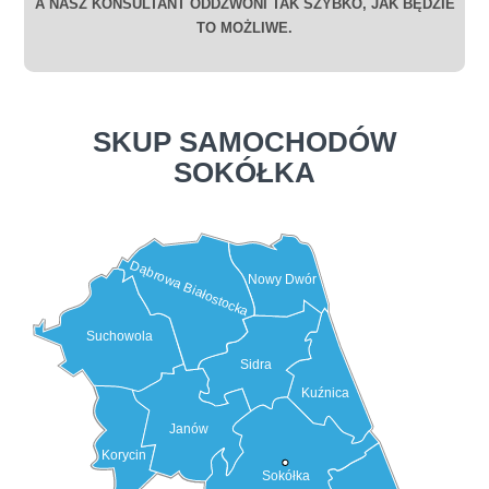
A NASZ KONSULTANT ODDZWONI TAK SZYBKO, JAK BĘDZIE
TO MOŻLIWE.
SKUP SAMOCHODÓW
SOKÓŁKA
Dąbrowa Białostocka
Nowy Dwór
Suchowola
Sidra
Kuźnica
Janów
Korycin
Sokółka