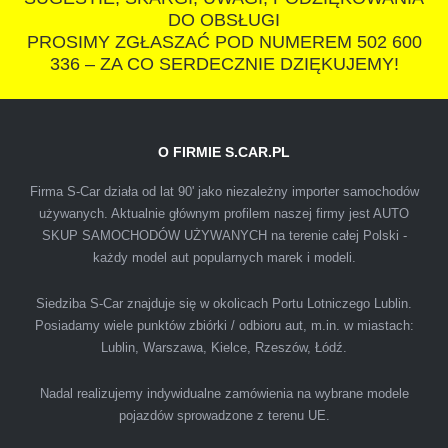
polecam s-car.pl
DO OBSŁUGI
PROSIMY ZGŁASZAĆ POD NUMEREM 502 600
336 – ZA CO SERDECZNIE DZIĘKUJEMY!
O FIRMIE S.CAR.PL
IZA
Firma S-Car działa od lat 90' jako niezależny importer samochodów
używanych. Aktualnie głównym profilem naszej firmy jest AUTO
SKUP SAMOCHODÓW UŻYWANYCH na terenie całej Polski -
Polecam firmę s-car ze Świdnika. Dawno nie
każdy model aut popularnych marek i modeli.
spotkałem się z tak profesjonalnym i uczciwym
podejściem. Szybko, sprawnie, w miłej
Siedziba S-Car znajduje się w okolicach Portu Lotniczego Lublin.
Posiadamy wiele punktów zbiórki / odbioru aut, m.in. w miastach:
atmosferze. Nie wiedziałem, że sprzedaż
Lublin, Warszawa, Kielce, Rzeszów, Łódź.
samochodu może być załatwiona tak
przyjemnie i przede wszystkim na korzystnych
Nadal realizujemy indywidualne zamówienia na wybrane modele
warunkach finansowych.
pojazdów sprowadzone z terenu UE.