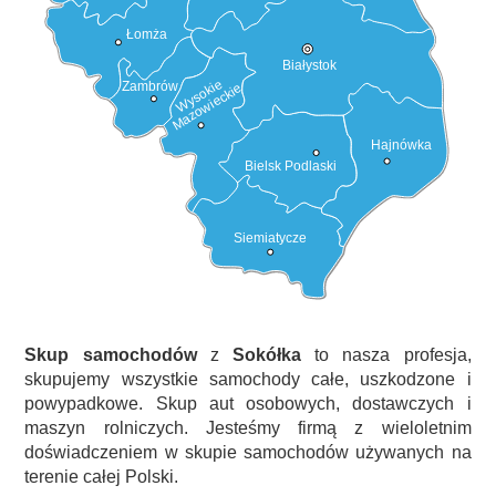
Łomża
Białystok
Wysokie
Zambrów
Mazowieckie
Hajnówka
Bielsk Podlaski
Siemiatycze
Skup samochodów
z
Sokółka
to nasza profesja,
skupujemy wszystkie samochody całe, uszkodzone i
powypadkowe. Skup aut osobowych, dostawczych i
maszyn rolniczych. Jesteśmy firmą z wieloletnim
doświadczeniem w skupie samochodów używanych na
terenie całej Polski.