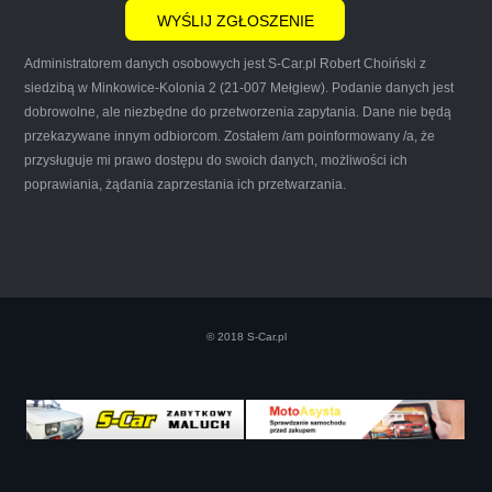
Administratorem danych osobowych jest S-Car.pl Robert Choiński z
siedzibą w Minkowice-Kolonia 2 (21-007 Mełgiew). Podanie danych jest
dobrowolne, ale niezbędne do przetworzenia zapytania. Dane nie będą
przekazywane innym odbiorcom. Zostałem /am poinformowany /a, że
Iwona Górska
przysługuje mi prawo dostępu do swoich danych, możliwości ich
poprawiania, żądania zaprzestania ich przetwarzania.
Szczerze polecam uslugi tej firmy. Facet
naprawde ludzki, nie zdziera, nie oszukuje.
Kupil ode mnie juz 3 auta w roznym stanie,
© 2018 S-Car.pl
doradzil, wycenil. Jestem naprawde
zadowolona!! Polecam!:)))))