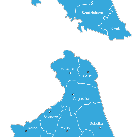
Szudziałowo
Krynki
Suwałki
Sejny
Augustów
Grajewo
Sokółka
Mońki
Kolno