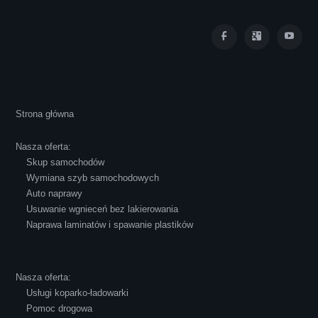
Iza Maryna Jesionek
Cała transakcja poszła sprawnie i miłej
Strona główna
atmosferze, czego z reguły nie można
powiedzieć o innych firmach tego type.
Nasza oferta:
Pozdrawiam i polecam!
Skup samochodów
Wymiana szyb samochodowych
Auto naprawy
Usuwanie wgnieceń bez lakierowania
Naprawa laminatów i spawanie plastików
Robert Czapkowski
Nasza oferta:
Usługi koparko-ładowarki
Pomoc drogowa