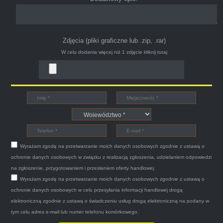
Zdjęcia (pliki graficzne lub .zip, .rar)
W celu dodania więcej niż 1 zdjęcie
kliknij tutaj
Bogdan
Witam,ja jestem bardzo zadowolona z usługi S-
Car.pl sprzedałam swoją wysłużoną corsinę
tego samego dnia miły grzeczny pan przyjechał
Wyrażam zgodę na przetwarzanie moich danych osobowych zgodnie z ustawą o
po trzech godzinach autolawetą sprawnie
ochronie danych osobowych w związku z realizacją zgłoszenia, udzielaniem odpowiedzi
zapakował auto wypisał dokumenty i wypłacił
na zgłoszenie, przygotowaniem i przesłaniem oferty handlowej.
Wyrażam zgodę na przetwarzanie moich danych osobowych zgodnie z ustawą o
gotówkę.Zdecydowanie mogę polecić tą firmę
ochronie danych osobowych w celu przesyłania informacji handlowej drogą
mnie do skorzystania z ich usług przekonało to
elektroniczną zgodnie z ustawą o świadczeniu usług drogą elektroniczną na podany w
że są na FACEBOOKU i każdy tam może
tym celu adres e-mail lub numer telefonu komórkowego.
wyrazić opinię na ich temat.