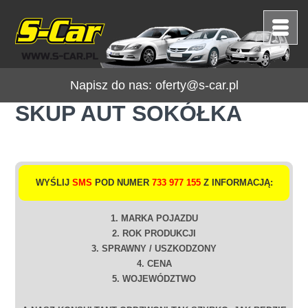
Napisz do nas:
oferty@s-car.pl
SKUP AUT SOKÓŁKA
WYŚLIJ
SMS
POD NUMER
733 977 155
Z INFORMACJĄ:
1. MARKA POJAZDU
2. ROK PRODUKCJI
3. SPRAWNY / USZKODZONY
4. CENA
5. WOJEWÓDZTWO