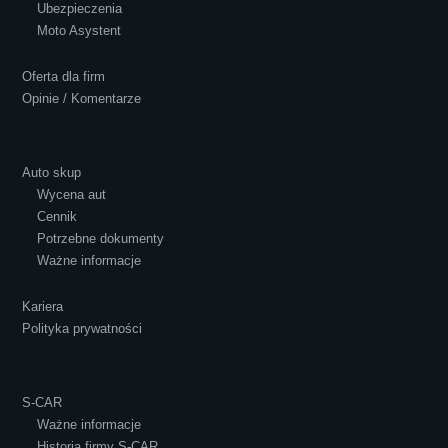
Ubezpieczenia
Polecam S-Car.pl, szybka i bardzo miła
Moto Asystent
obsługa...
Oferta dla firm
Opinie / Komentarze
Auto skup
Wycena aut
Ewelina Supryn
Cennik
Potrzebne dokumenty
Ważne informacje
Kariera
Polityka prywatności
S-CAR
Ważne informacje
Historia firmy S-CAR