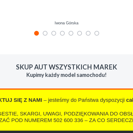
Iwona Górska
mienie skupu w razie potrzeby. Auta byly w roznym stanie i ro
 LUDZKI czlowiek. Doradzil telefonicznie, zaproponowal rozsadn
SKUP AUT WSZYSTKICH MAREK
zacych wyzyskiwaczy, to polecam s-car.pl
Kupimy każdy model samochodu!
TUJ SIĘ Z NAMI
– jesteśmy do Państwa dyspozycji
ca
IZA
ESTIE, SKARGI, UWAGI, PODZIĘKOWANIA DO OBS
AĆ POD NUMEREM 502 600 336 – ZA CO SERDECZ