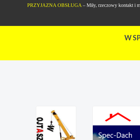
PRZYJAZNA OBSŁUGA
– Miły, rzeczowy kontakt i m
W S