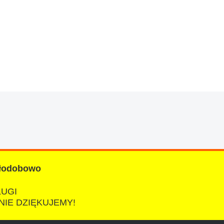
znym wieku, za kazdym razem z laweta ten sam
a cene i od reki zalatwil sprawe. Jesli nie
łodobowo
ŁUGI
NIE DZIĘKUJEMY!