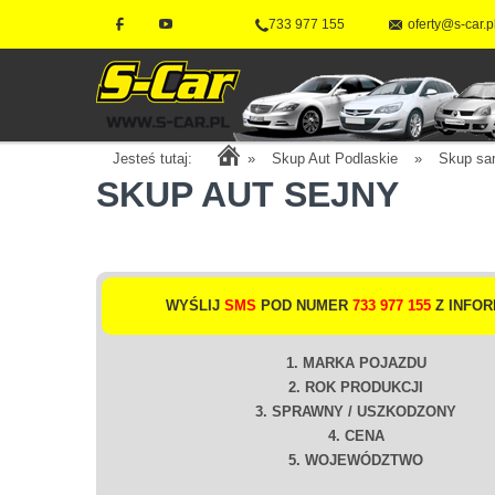
733 977 155
oferty@s-car.p
Jesteś tutaj:
»
Skup Aut Podlaskie
»
Skup sa
SKUP AUT SEJNY
WYŚLIJ
SMS
POD NUMER
733 977 155
Z INFOR
1. MARKA POJAZDU
2. ROK PRODUKCJI
3. SPRAWNY / USZKODZONY
4. CENA
5. WOJEWÓDZTWO