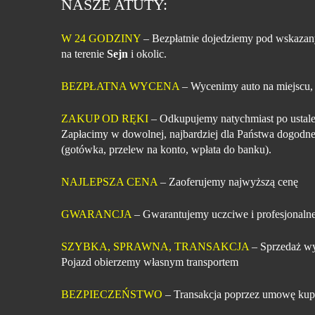
NASZE ATUTY:
W 24 GODZINY
– Bezpłatnie dojedziemy pod wskazan
na terenie
Sejn
i okolic.
BEZPŁATNA WYCENA
– Wycenimy auto na miejscu,
ZAKUP OD RĘKI
– Odkupujemy natychmiast po ustale
Zapłacimy w dowolnej, najbardziej dla Państwa dogodne
(gotówka, przelew na konto, wpłata do banku).
NAJLEPSZA CENA
– Zaoferujemy najwyższą cenę
GWARANCJA
– Gwarantujemy uczciwe i profesjonalne
SZYBKA, SPRAWNA, TRANSAKCJA
– Sprzedaż wy
Pojazd obierzemy własnym transportem
BEZPIECZEŃSTWO
– Transakcja poprzez umowę kup