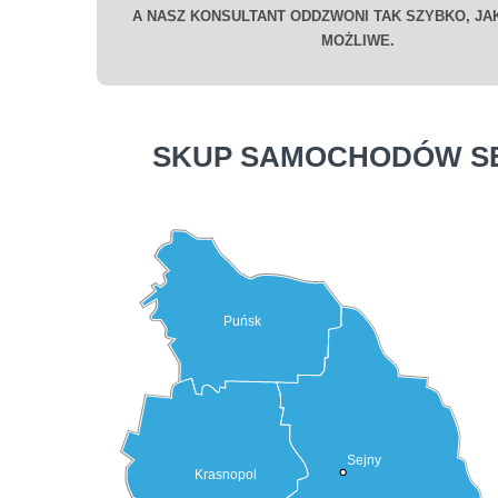
A NASZ KONSULTANT ODDZWONI TAK SZYBKO, JAK
MOŻLIWE.
SKUP SAMOCHODÓW S
Puńsk
Sejny
Krasnopol