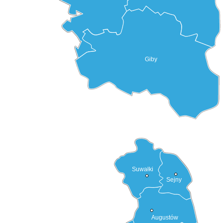
Giby
Suwałki
Sejny
Augustów