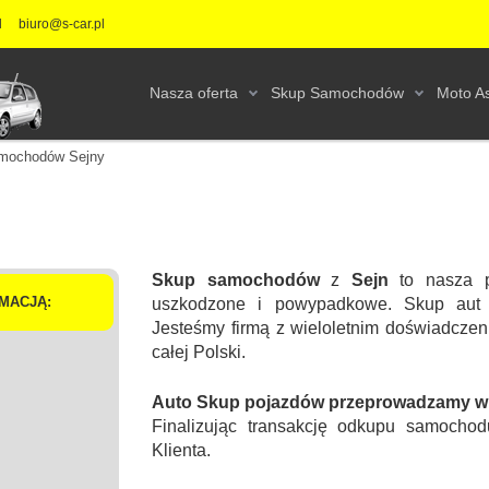
l
biuro@s-car.pl
Nasza oferta
Skup Samochodów
Moto As
mochodów Sejny
Skup samochodów
z
Sejn
to nasza p
MACJĄ:
uszkodzone i powypadkowe. Skup aut 
Jesteśmy firmą z wieloletnim doświadcz
całej Polski.
Auto Skup pojazdów przeprowadzamy w s
Finalizując transakcję odkupu samochod
Klienta.