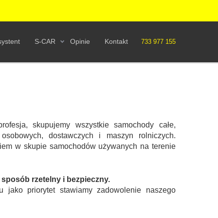
ystent
S-CAR
Opinie
Kontakt
733 977 155
rofesja, skupujemy wszystkie samochody całe,
osobowych, dostawczych i maszyn rolniczych.
eniem w skupie samochodów używanych na terenie
posób rzetelny i bezpieczny.
u jako priorytet stawiamy zadowolenie naszego