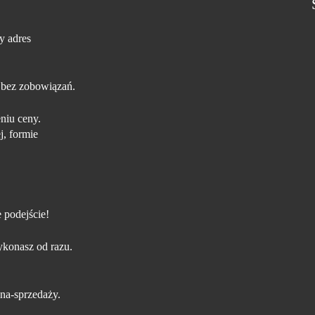
y adres
 bez zobowiązań.
niu ceny.
j, formie
 podejście!
konasz od razu.
na-sprzedaży.