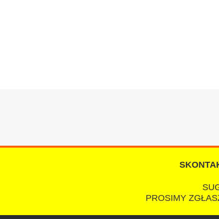
W s-car.pl sprzedalam juz 3 samochody i nie z
przesympatyczny, kulturalny a co najwazniejsze
chcecie natknac sie na spaslych wszystkowied
SKONTAK
SUG
PROSIMY ZGŁASZ