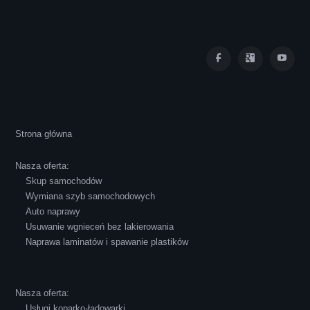
Iza Maryna Jesionek
Cała transakcja poszła sprawnie i miłej
Strona główna
atmosferze, czego z reguły nie można
powiedzieć o innych firmach tego type.
Nasza oferta:
Pozdrawiam i polecam!
Skup samochodów
Wymiana szyb samochodowych
Auto naprawy
Usuwanie wgnieceń bez lakierowania
Naprawa laminatów i spawanie plastików
Robert Czapkowski
Nasza oferta:
Usługi koparko-ładowarki