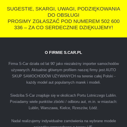
wszystkowiedzacych wyzyskiwaczy, to
SUGESTIE, SKARGI, UWAGI, PODZIĘKOWANIA
polecam s-car.pl
DO OBSŁUGI
PROSIMY ZGŁASZAĆ POD NUMEREM 502 600
336 – ZA CO SERDECZNIE DZIĘKUJEMY!
O FIRMIE S.CAR.PL
IZA
Firma S-Car działa od lat 90' jako niezależny importer samochodów
używanych. Aktualnie głównym profilem naszej firmy jest AUTO
SKUP SAMOCHODÓW UŻYWANYCH na terenie całej Polski -
Polecam firmę s-car ze Świdnika. Dawno nie
każdy model aut popularnych marek i modeli.
spotkałem się z tak profesjonalnym i uczciwym
podejściem. Szybko, sprawnie, w miłej
Siedziba S-Car znajduje się w okolicach Portu Lotniczego Lublin.
Posiadamy wiele punktów zbiórki / odbioru aut, m.in. w miastach:
atmosferze. Nie wiedziałem, że sprzedaż
Lublin, Warszawa, Kielce, Rzeszów, Łódź.
samochodu może być załatwiona tak
przyjemnie i przede wszystkim na korzystnych
Nadal realizujemy indywidualne zamówienia na wybrane modele
warunkach finansowych.