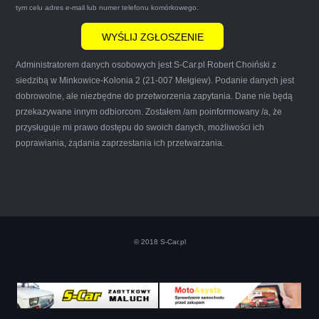
że są na FACEBOOKU i każdy tam może
tym celu adres e-mail lub numer telefonu komórkowego.
wyrazić opinię na ich temat.
Administratorem danych osobowych jest S-Car.pl Robert Choiński z
siedzibą w Minkowice-Kolonia 2 (21-007 Mełgiew). Podanie danych jest
dobrowolne, ale niezbędne do przetworzenia zapytania. Dane nie będą
przekazywane innym odbiorcom. Zostałem /am poinformowany /a, że
Iwona Górska
przysługuje mi prawo dostępu do swoich danych, możliwości ich
poprawiania, żądania zaprzestania ich przetwarzania.
Szczerze polecam uslugi tej firmy. Facet
naprawde ludzki, nie zdziera, nie oszukuje.
Kupil ode mnie juz 3 auta w roznym stanie,
© 2018 S-Car.pl
doradzil, wycenil. Jestem naprawde
zadowolona!! Polecam!:)))))