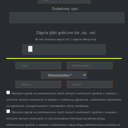
konto na Facebooku .
Dodatkowy opis:
Zdjęcia (pliki graficzne lub .zip, .rar)
W celu dodania więcej niż 1 zdjęcie
kliknij tutaj
Bogdan
Witam,ja jestem bardzo zadowolona z usługi S-
Car.pl sprzedałam swoją wysłużoną corsinę
tego samego dnia miły grzeczny pan przyjechał
Wyrażam zgodę na przetwarzanie moich danych osobowych zgodnie z ustawą o
po trzech godzinach autolawetą sprawnie
ochronie danych osobowych w związku z realizacją zgłoszenia, udzielaniem odpowiedzi
zapakował auto wypisał dokumenty i wypłacił
na zgłoszenie, przygotowaniem i przesłaniem oferty handlowej.
Wyrażam zgodę na przetwarzanie moich danych osobowych zgodnie z ustawą o
gotówkę.Zdecydowanie mogę polecić tą firmę
ochronie danych osobowych w celu przesyłania informacji handlowej drogą
mnie do skorzystania z ich usług przekonało to
elektroniczną zgodnie z ustawą o świadczeniu usług drogą elektroniczną na podany w