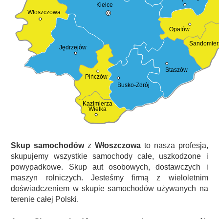
Kielce
Włoszczowa
Opatów
Sandomier
Jędrzejów
Staszów
Pińczów
Busko-Zdrój
Kazimierza
Wielka
Skup samochodów
z
Włoszczowa
to nasza profesja,
skupujemy wszystkie samochody całe, uszkodzone i
powypadkowe. Skup aut osobowych, dostawczych i
maszyn rolniczych. Jesteśmy firmą z wieloletnim
doświadczeniem w skupie samochodów używanych na
terenie całej Polski.