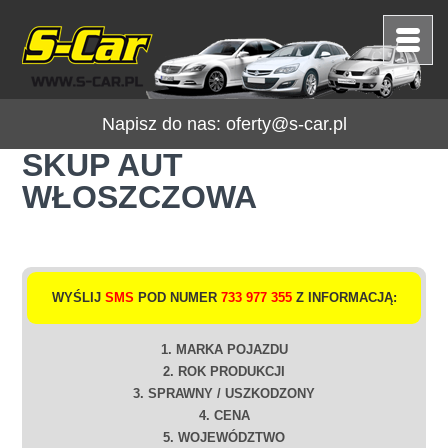
Napisz do nas:
oferty@s-car.pl
SKUP AUT
WŁOSZCZOWA
WYŚLIJ
SMS
POD NUMER
733 977 355
Z INFORMACJĄ:
1. MARKA POJAZDU
2. ROK PRODUKCJI
3. SPRAWNY / USZKODZONY
4. CENA
5. WOJEWÓDZTWO