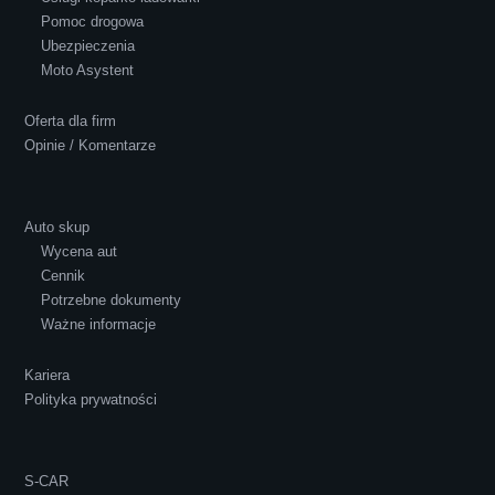
Pomoc drogowa
Ubezpieczenia
Polecam S-Car.pl, szybka i bardzo miła
Moto Asystent
obsługa...
Oferta dla firm
Opinie / Komentarze
Auto skup
Wycena aut
Ewelina Supryn
Cennik
Potrzebne dokumenty
Ważne informacje
Kariera
Polityka prywatności
S-CAR