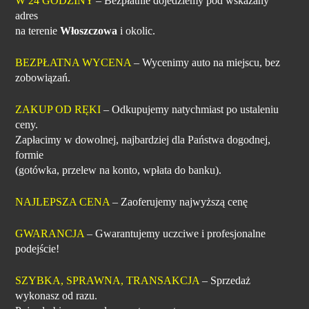
W 24 GODZINY
– Bezpłatnie dojedziemy pod wskazany
adres
na terenie
Włoszczowa
i okolic.
BEZPŁATNA WYCENA
– Wycenimy auto na miejscu, bez
zobowiązań.
ZAKUP OD RĘKI
– Odkupujemy natychmiast po ustaleniu
ceny.
Zapłacimy w dowolnej, najbardziej dla Państwa dogodnej,
formie
(gotówka, przelew na konto, wpłata do banku).
NAJLEPSZA CENA
– Zaoferujemy najwyższą cenę
GWARANCJA
– Gwarantujemy uczciwe i profesjonalne
podejście!
SZYBKA, SPRAWNA, TRANSAKCJA
– Sprzedaż
wykonasz od razu.