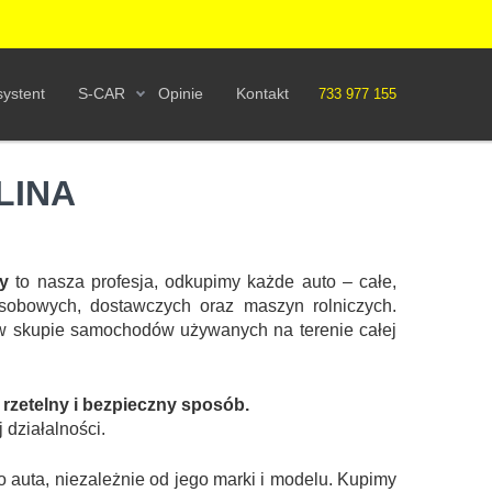
ystent
S-CAR
Opinie
Kontakt
733 977 155
LINA
ny
to nasza profesja, odkupimy każde auto – całe,
obowych, dostawczych oraz maszyn rolniczych.
w skupie samochodów używanych na terenie całej
zetelny i bezpieczny sposób.
 działalności.
auta, niezależnie od jego marki i modelu. Kupimy