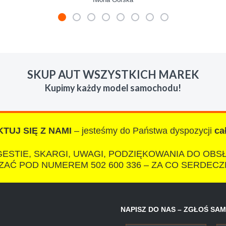
mienie skupu w razie potrzeby. Auta byly w roznym stanie i ro
 LUDZKI czlowiek. Doradzil telefonicznie, zaproponowal rozsadn
SKUP AUT WSZYSTKICH MAREK
zacych wyzyskiwaczy, to polecam s-car.pl
Kupimy każdy model samochodu!
TUJ SIĘ Z NAMI
– jesteśmy do Państwa dyspozycji
ca
IZA
ESTIE, SKARGI, UWAGI, PODZIĘKOWANIA DO OBS
AĆ POD NUMEREM 502 600 336 – ZA CO SERDECZ
otkałem się z tak profesjonalnym i uczciwym podejściem. Szybk
NAPISZ DO NAS – ZGŁOŚ SA
ałatwiona tak przyjemnie i przede wszystkim na korzystnych 