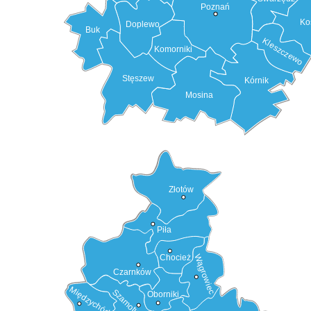
Poznań
Ko
Doplewo
Buk
Kleszczewo
Komorniki
Stęszew
Kórnik
Mosina
Złotów
Piła
Chocież
Wągrowiec
Czarnków
Międzychód
Szamotuły
Oborniki