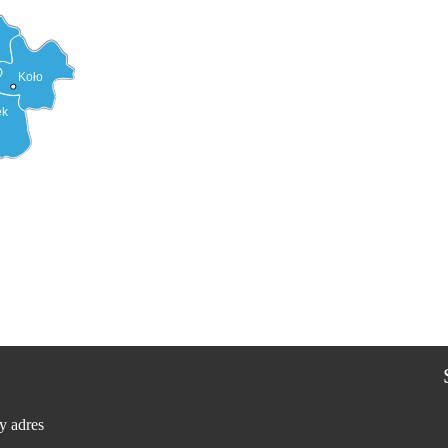
Koło
ek
y adres