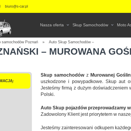
l
biuro@s-car.pl
Nasza oferta
Skup Samochodów
Moto As
p samochodów Poznań
»
Auto Skup Samochodów –
ZNAŃSKI – MUROWANA GOŚ
Skup samochodów
z
Murowanej Gośli
MACJĄ:
uszkodzone i powypadkowe. Skup aut os
Jesteśmy firmą z dużym doświadczeniem 
Polski.
Auto Skup pojazdów przeprowadzamy w r
Zadowolony Klient jest priorytetem w naszej
Jesteśmy zainteresowani odkupem każdego 