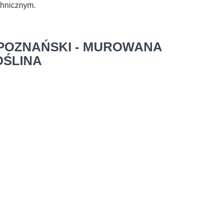
chnicznym.
 POZNAŃSKI - MUROWANA
OŚLINA