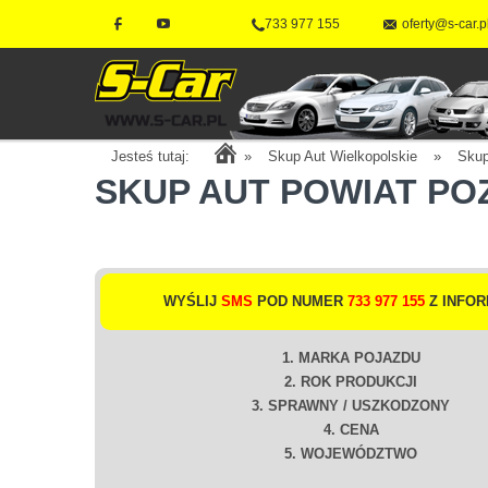
733 977 155
oferty@s-car.p
Jesteś tutaj:
»
Skup Aut Wielkopolskie
»
Sku
SKUP AUT POWIAT PO
WYŚLIJ
SMS
POD NUMER
733 977 155
Z INFOR
1. MARKA POJAZDU
2. ROK PRODUKCJI
3. SPRAWNY / USZKODZONY
4. CENA
5. WOJEWÓDZTWO