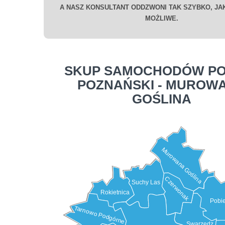
A NASZ KONSULTANT ODDZWONI TAK SZYBKO, JAK
MOŻLIWE.
SKUP SAMOCHODÓW PO
POZNAŃSKI - MUROW
GOŚLINA
Murowana Goślina
Czerwonak
Suchy Las
Rokietnica
Pobi
Tarnowo Podgórne
Swarzędz