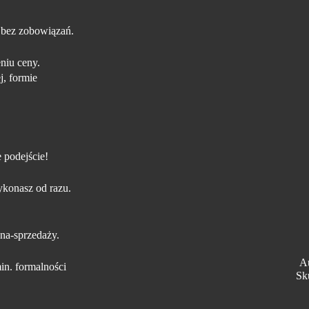
 bez zobowiązań.
niu ceny.
j, formie
 podejście!
konasz od razu.
na-sprzedaży.
A
in. formalności
Sk