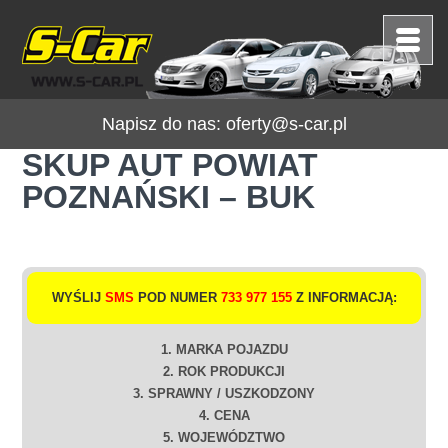
Napisz do nas:
oferty@s-car.pl
SKUP AUT POWIAT
POZNAŃSKI – BUK
WYŚLIJ
SMS
POD NUMER
733 977 155
Z INFORMACJĄ:
1. MARKA POJAZDU
2. ROK PRODUKCJI
3. SPRAWNY / USZKODZONY
4. CENA
5. WOJEWÓDZTWO