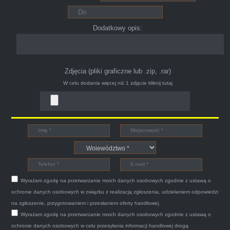
Polecam pewna i profesjonalna firma maja
konto na Facebooku .
Dodatkowy opis:
Zdjęcia (pliki graficzne lub .zip, .rar)
W celu dodania więcej niż 1 zdjęcie
kliknij tutaj
Bogdan
Witam,ja jestem bardzo zadowolona z usługi S-
Car.pl sprzedałam swoją wysłużoną corsinę
tego samego dnia miły grzeczny pan przyjechał
Wyrażam zgodę na przetwarzanie moich danych osobowych zgodnie z ustawą o
po trzech godzinach autolawetą sprawnie
ochronie danych osobowych w związku z realizacją zgłoszenia, udzielaniem odpowiedzi
zapakował auto wypisał dokumenty i wypłacił
na zgłoszenie, przygotowaniem i przesłaniem oferty handlowej.
Wyrażam zgodę na przetwarzanie moich danych osobowych zgodnie z ustawą o
gotówkę.Zdecydowanie mogę polecić tą firmę
ochronie danych osobowych w celu przesyłania informacji handlowej drogą