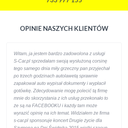
OPINIE NASZYCH KLIENTÓW
Witam, ja jestem bardzo zadowolona z usługi
S-Car.pl sprzedałam swoją wysłużoną corsinę
tego samego dnia miły grzeczny pan przyjechał
po trzech godzinach autolawetą sprawnie
zapakował auto wypisał dokumenty i wypłacił
gotówkę. Zdecydowanie mogę polecić tą firmę
mnie do skorzystania z ich usług przekonało to
że są na FACEBOOKU i każdy tam może
wyrazić opinię na ich temat. Widziałem że firma
s-car.pl sponsoruje koncert Drugie życie dla
Szymona na Dni Świdnika 2015 wielki szacun