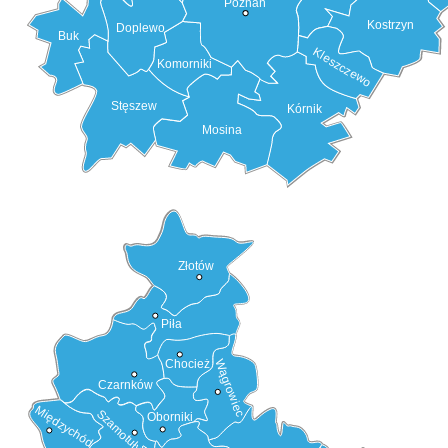
Poznań
Kostrzyn
Doplewo
Buk
Kleszczewo
Komorniki
Stęszew
Kórnik
Mosina
Złotów
Piła
Chocież
Wągrowiec
Czarnków
Międzychód
Szamotuły
Oborniki