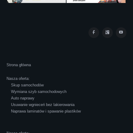
Iza Maryna Jesionek
Cała transakcja poszła sprawnie i miłej
Strona główna
atmosferze, czego z reguły nie można
powiedzieć o innych firmach tego type.
Nasza oferta:
Pozdrawiam i polecam!
Skup samochodów
Wymiana szyb samochodowych
Auto naprawy
Usuwanie wgnieceń bez lakierowania
Naprawa laminatów i spawanie plastików
Robert Czapkowski