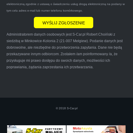
mnie do skorzystania z ich usług przekonało to
elektroniczną zgodnie z ustawą o świadczeniu usług drogą elektroniczną na podany w
że są na FACEBOOKU i każdy tam może
tym celu adres e-mail lub numer telefonu komórkowego.
wyrazić opinię na ich temat.
Administratorem danych osobowych jest S-Car.pl Robert Choiński z
siedzibą w Minkowice-Kolonia 2 (21-007 Mełgiew). Podanie danych jest
dobrowolne, ale niezbędne do przetworzenia zapytania. Dane nie będą
przekazywane innym odbiorcom. Zostałem /am poinformowany /a, że
Iwona Górska
przysługuje mi prawo dostępu do swoich danych, możliwości ich
poprawiania, żądania zaprzestania ich przetwarzania.
Szczerze polecam uslugi tej firmy. Facet
naprawde ludzki, nie zdziera, nie oszukuje.
Kupil ode mnie juz 3 auta w roznym stanie,
© 2018 S-Car.pl
doradzil, wycenil. Jestem naprawde
zadowolona!! Polecam!:)))))