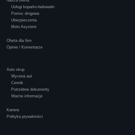
Nasza oferta:
Usługi koparko-ładowarki
Pomoc drogowa
Ubezpieczenia
Polecam S-Car.pl, szybka i bardzo miła
Moto Asystent
obsługa...
Oferta dla firm
Opinie / Komentarze
Auto skup
Wycena aut
Ewelina Supryn
Cennik
Potrzebne dokumenty
Ważne informacje
Kariera
Polityka prywatności