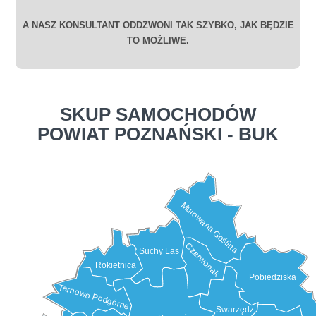
A NASZ KONSULTANT ODDZWONI TAK SZYBKO, JAK BĘDZIE
TO MOŻLIWE.
SKUP SAMOCHODÓW
POWIAT POZNAŃSKI - BUK
Murowana Goślina
Czerwonak
Suchy Las
Rokietnica
Pobiedziska
Tarnowo Podgórne
Swarzędz