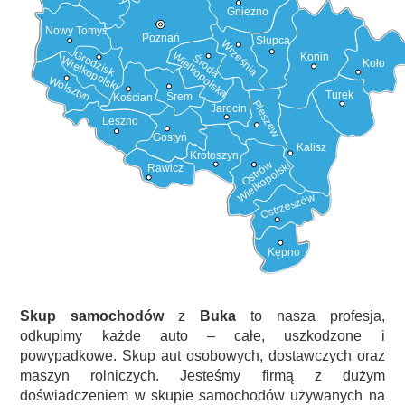
Gniezno
Nowy Tomyśl
Poznań
Słupca
Września
Grodzisk
Wielkopolska
Konin
Środa
Wielkopolski
Koło
Wolsztyn
Turek
Śrem
Kościan
Pleszew
Jarocin
Leszno
Gostyń
Kalisz
Krotoszyn
Ostrów
Wielkopolski
Rawicz
Ostrzeszów
Kępno
Skup samochodów
z
Buka
to nasza profesja,
odkupimy każde auto – całe, uszkodzone i
powypadkowe. Skup aut osobowych, dostawczych oraz
maszyn rolniczych. Jesteśmy firmą z dużym
doświadczeniem w skupie samochodów używanych na