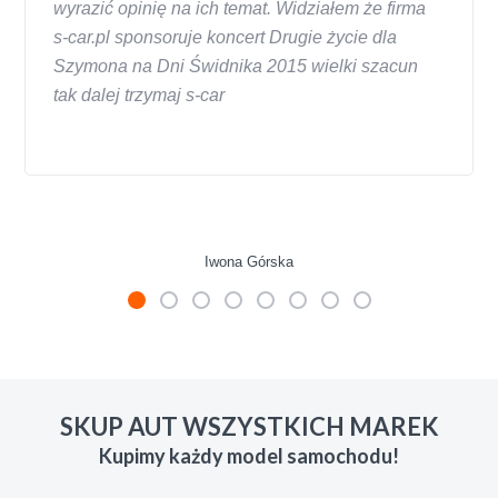
wyrazić opinię na ich temat. Widziałem że firma
s-car.pl sponsoruje koncert Drugie życie dla
Szymona na Dni Świdnika 2015 wielki szacun
tak dalej trzymaj s-car
Iwona Górska
W s-car.pl sprzedalam juz 3 samochody i nie
zmienie skupu w razie potrzeby. Auta byly w
SKUP AUT WSZYSTKICH MAREK
roznym stanie i roznym wieku, za kazdym
Kupimy każdy model samochodu!
razem z laweta ten sam przesympatyczny,
kulturalny a co najwazniejsze LUDZKI