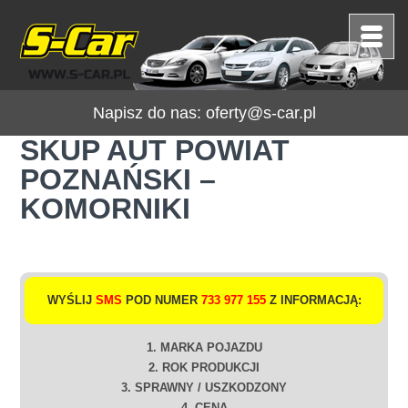
Napisz do nas:
oferty@s-car.pl
SKUP AUT POWIAT
POZNAŃSKI –
KOMORNIKI
WYŚLIJ
SMS
POD NUMER
733 977 155
Z INFORMACJĄ:
1. MARKA POJAZDU
2. ROK PRODUKCJI
3. SPRAWNY / USZKODZONY
4. CENA