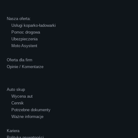
Robert Czapkowski
Nasza oferta:
Usługi koparko-ładowarki
Pomoc drogowa
Ubezpieczenia
Polecam S-Car.pl, szybka i bardzo miła
Moto Asystent
obsługa...
Oferta dla firm
Opinie / Komentarze
Auto skup
Wycena aut
Ewelina Supryn
Cennik
Potrzebne dokumenty
Ważne informacje
Kariera
Polityka prywatności