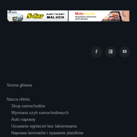
zadowolona!! Polecam!:)))))
Iza Maryna Jesionek
Cała transakcja poszła sprawnie i miłej
Strona główna
atmosferze, czego z reguły nie można
powiedzieć o innych firmach tego type.
Nasza oferta:
Pozdrawiam i polecam!
Skup samochodów
Wymiana szyb samochodowych
Auto naprawy
Usuwanie wgnieceń bez lakierowania
Naprawa laminatów i spawanie plastików