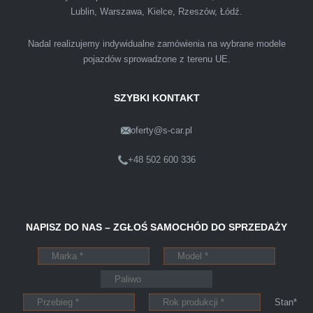
Lublin, Warszawa, Kielce, Rzeszów, Łódź.
samochodu może być załatwiona tak
przyjemnie i przede wszystkim na korzystnych
Nadal realizujemy indywidualne zamówienia na wybrane modele
warunkach finansowych.
pojazdów sprowadzone z terenu UE.
SZYBKI KONTAKT
oferty@s-car.pl
Szymon
Lublin
+48 502 600 336
Pewnego dnia Rozmawialem z kolega na
NAPISZ DO NAS – ZGŁOŚ SAMOCHÓD DO SPRZEDAŻY
kopalni o zamiarze sprzedania zony volvo.
Powiedział że sprzedał ostatnio swojego
Peugeota dwie godziny po telefonie do skupu
aut s-car.pl. Zadzwoniłem pod nr tel 703 403
Stan*