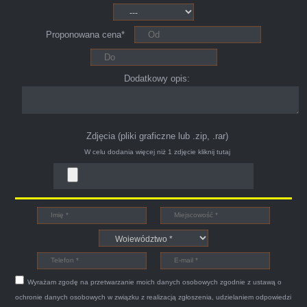
025 po ok trzech godzinach przyjechało dwóch
młodych kulturalnych panów przy kawie w
Proponowana cena*
ciągu 15min odkupili ode mnie samochód.
Polecam pewna i profesjonalna firma maja
konto na Facebooku .
Dodatkowy opis:
Zdjęcia (pliki graficzne lub .zip, .rar)
W celu dodania więcej niż 1 zdjęcie
kliknij tutaj
Bogdan
Witam,ja jestem bardzo zadowolona z usługi S-
Car.pl sprzedałam swoją wysłużoną corsinę
tego samego dnia miły grzeczny pan przyjechał
Wyrażam zgodę na przetwarzanie moich danych osobowych zgodnie z ustawą o
po trzech godzinach autolawetą sprawnie
ochronie danych osobowych w związku z realizacją zgłoszenia, udzielaniem odpowiedzi