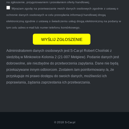
zapakował auto wypisał dokumenty i wypłacił
na zgłoszenie, przygotowaniem i przesłaniem oferty handlowej.
Wyrażam zgodę na przetwarzanie moich danych osobowych zgodnie z ustawą o
gotówkę.Zdecydowanie mogę polecić tą firmę
ochronie danych osobowych w celu przesyłania informacji handlowej drogą
mnie do skorzystania z ich usług przekonało to
elektroniczną zgodnie z ustawą o świadczeniu usług drogą elektroniczną na podany w
że są na FACEBOOKU i każdy tam może
tym celu adres e-mail lub numer telefonu komórkowego.
wyrazić opinię na ich temat.
Administratorem danych osobowych jest S-Car.pl Robert Choiński z
siedzibą w Minkowice-Kolonia 2 (21-007 Mełgiew). Podanie danych jest
dobrowolne, ale niezbędne do przetworzenia zapytania. Dane nie będą
przekazywane innym odbiorcom. Zostałem /am poinformowany /a, że
Iwona Górska
przysługuje mi prawo dostępu do swoich danych, możliwości ich
poprawiania, żądania zaprzestania ich przetwarzania.
Szczerze polecam uslugi tej firmy. Facet
naprawde ludzki, nie zdziera, nie oszukuje.
Kupil ode mnie juz 3 auta w roznym stanie,
© 2018 S-Car.pl
doradzil, wycenil. Jestem naprawde