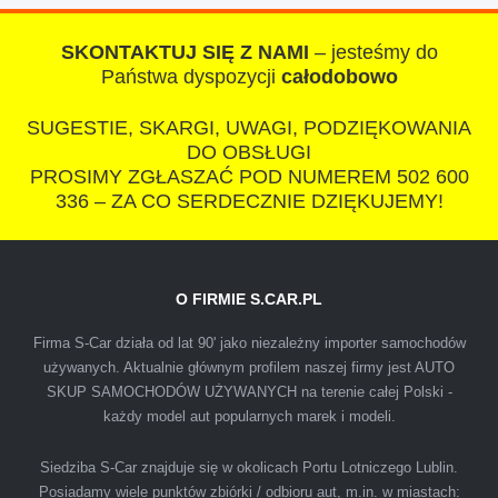
czlowiek. Doradzil telefonicznie, zaproponowal
rozsadna cene i od reki zalatwil sprawe. Jesli
SKONTAKTUJ SIĘ Z NAMI
– jesteśmy do
nie chcecie natknac sie na spaslych
Państwa dyspozycji
całodobowo
wszystkowiedzacych wyzyskiwaczy, to
SUGESTIE, SKARGI, UWAGI, PODZIĘKOWANIA
polecam s-car.pl
DO OBSŁUGI
PROSIMY ZGŁASZAĆ POD NUMEREM 502 600
336 – ZA CO SERDECZNIE DZIĘKUJEMY!
O FIRMIE S.CAR.PL
IZA
Firma S-Car działa od lat 90' jako niezależny importer samochodów
używanych. Aktualnie głównym profilem naszej firmy jest AUTO
SKUP SAMOCHODÓW UŻYWANYCH na terenie całej Polski -
Polecam firmę s-car ze Świdnika. Dawno nie
każdy model aut popularnych marek i modeli.
spotkałem się z tak profesjonalnym i uczciwym
podejściem. Szybko, sprawnie, w miłej
Siedziba S-Car znajduje się w okolicach Portu Lotniczego Lublin.
Posiadamy wiele punktów zbiórki / odbioru aut, m.in. w miastach:
atmosferze. Nie wiedziałem, że sprzedaż