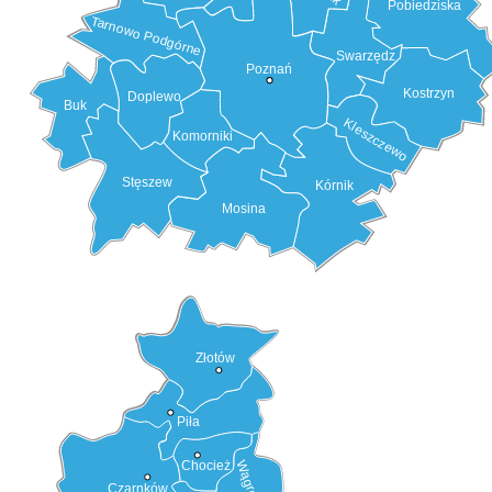
Pobiedziska
Tarnowo Podgórne
Swarzędz
Poznań
Kostrzyn
Doplewo
Buk
Kleszczewo
Komorniki
Stęszew
Kórnik
Mosina
Złotów
Piła
Chocież
Czarnków