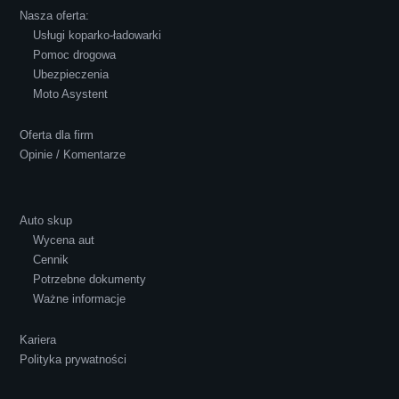
Robert Czapkowski
Nasza oferta:
Usługi koparko-ładowarki
Pomoc drogowa
Ubezpieczenia
Polecam S-Car.pl, szybka i bardzo miła
Moto Asystent
obsługa...
Oferta dla firm
Opinie / Komentarze
Auto skup
Wycena aut
Ewelina Supryn
Cennik
Potrzebne dokumenty
Ważne informacje
Kariera
Polityka prywatności