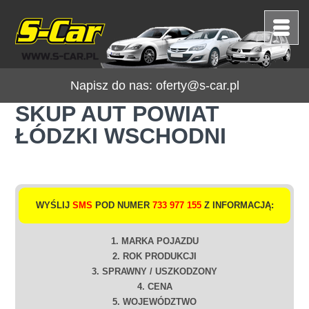
Napisz do nas:
oferty@s-car.pl
SKUP AUT POWIAT
ŁÓDZKI WSCHODNI
WYŚLIJ
SMS
POD NUMER
733 977 155
Z INFORMACJĄ:
1. MARKA POJAZDU
2. ROK PRODUKCJI
3. SPRAWNY / USZKODZONY
4. CENA
5. WOJEWÓDZTWO