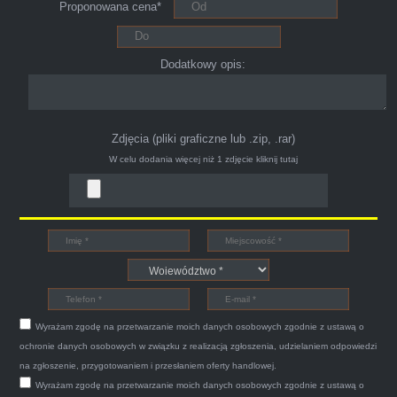
Proponowana cena*
ciągu 15min odkupili ode mnie samochód.
Polecam pewna i profesjonalna firma maja
konto na Facebooku .
Dodatkowy opis:
Zdjęcia (pliki graficzne lub .zip, .rar)
W celu dodania więcej niż 1 zdjęcie
kliknij tutaj
Bogdan
Witam,ja jestem bardzo zadowolona z usługi S-
Car.pl sprzedałam swoją wysłużoną corsinę
tego samego dnia miły grzeczny pan przyjechał
Wyrażam zgodę na przetwarzanie moich danych osobowych zgodnie z ustawą o
po trzech godzinach autolawetą sprawnie
ochronie danych osobowych w związku z realizacją zgłoszenia, udzielaniem odpowiedzi
zapakował auto wypisał dokumenty i wypłacił
na zgłoszenie, przygotowaniem i przesłaniem oferty handlowej.
Wyrażam zgodę na przetwarzanie moich danych osobowych zgodnie z ustawą o
gotówkę.Zdecydowanie mogę polecić tą firmę