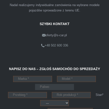
przyjemnie i przede wszystkim na korzystnych
Nadal realizujemy indywidualne zamówienia na wybrane modele
warunkach finansowych.
pojazdów sprowadzone z terenu UE.
SZYBKI KONTAKT
oferty@s-car.pl
Szymon
Lublin
+48 502 600 336
Pewnego dnia Rozmawialem z kolega na
NAPISZ DO NAS – ZGŁOŚ SAMOCHÓD DO SPRZEDAŻY
kopalni o zamiarze sprzedania zony volvo.
Powiedział że sprzedał ostatnio swojego
Peugeota dwie godziny po telefonie do skupu
aut s-car.pl. Zadzwoniłem pod nr tel 703 403
Stan*
025 po ok trzech godzinach przyjechało dwóch
młodych kulturalnych panów przy kawie w