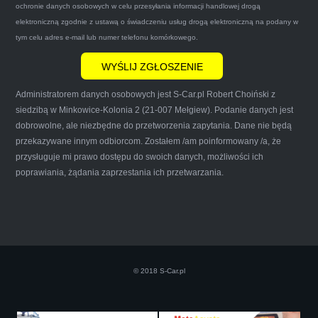
ochronie danych osobowych w celu przesyłania informacji handlowej drogą
mnie do skorzystania z ich usług przekonało to
elektroniczną zgodnie z ustawą o świadczeniu usług drogą elektroniczną na podany w
że są na FACEBOOKU i każdy tam może
tym celu adres e-mail lub numer telefonu komórkowego.
wyrazić opinię na ich temat.
Administratorem danych osobowych jest S-Car.pl Robert Choiński z
siedzibą w Minkowice-Kolonia 2 (21-007 Mełgiew). Podanie danych jest
dobrowolne, ale niezbędne do przetworzenia zapytania. Dane nie będą
przekazywane innym odbiorcom. Zostałem /am poinformowany /a, że
Iwona Górska
przysługuje mi prawo dostępu do swoich danych, możliwości ich
poprawiania, żądania zaprzestania ich przetwarzania.
Szczerze polecam uslugi tej firmy. Facet
naprawde ludzki, nie zdziera, nie oszukuje.
Kupil ode mnie juz 3 auta w roznym stanie,
© 2018 S-Car.pl
doradzil, wycenil. Jestem naprawde
zadowolona!! Polecam!:)))))