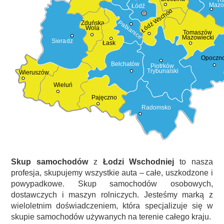
Mazo
Łódź
Łódź Wschód
Pabianice
Zduńska
Wola
Tomaszów
Mazowiecki
Sieradz
Łask
Opoczn
Bełchatów
Piotrków
Trybunalski
Wieruszów
Wieluń
Pajęczno
Radomsko
Skup samochodów
z
Łodzi Wschodniej
to nasza
profesja, skupujemy wszystkie auta – całe, uszkodzone i
powypadkowe. Skup samochodów osobowych,
dostawczych i maszyn rolniczych. Jesteśmy marką z
wieloletnim doświadczeniem, która specjalizuje się w
skupie samochodów używanych na terenie całego kraju.