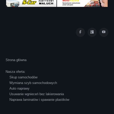
Iza Maryna Jesionek
Cała transakcja poszła sprawnie i miłej
Strona główna
atmosferze, czego z reguły nie można
powiedzieć o innych firmach tego type.
Nasza oferta:
Pozdrawiam i polecam!
Skup samochodów
Wymiana szyb samochodowych
Auto naprawy
Usuwanie wgnieceń bez lakierowania
Naprawa laminatów i spawanie plastików