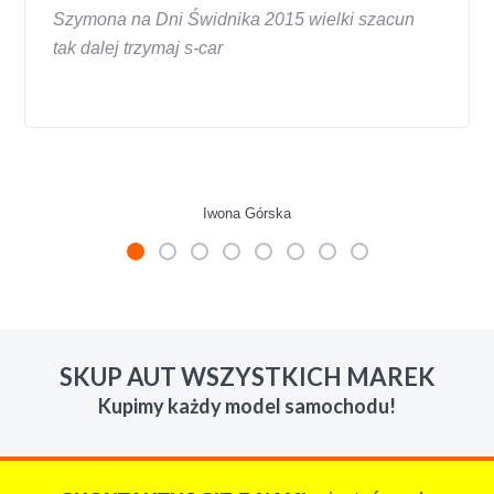
Szymona na Dni Świdnika 2015 wielki szacun
tak dalej trzymaj s-car
Iwona Górska
W s-car.pl sprzedalam juz 3 samochody i nie
zmienie skupu w razie potrzeby. Auta byly w
SKUP AUT WSZYSTKICH MAREK
roznym stanie i roznym wieku, za kazdym
Kupimy każdy model samochodu!
razem z laweta ten sam przesympatyczny,
kulturalny a co najwazniejsze LUDZKI
czlowiek. Doradzil telefonicznie, zaproponowal
rozsadna cene i od reki zalatwil sprawe. Jesli