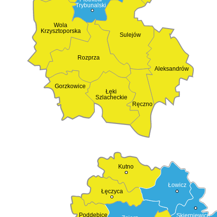
Trybunalski
Wola
Krzysztoporska
Sulejów
Rozprza
Aleksandrów
Gorzkowice
Łęki
Szlacheckie
Ręczno
Kutno
Łowicz
Łęczyca
Poddębice
Skierniewice