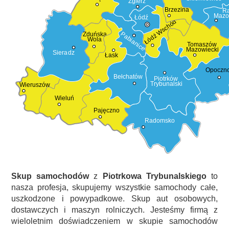
Zgierz
Brzezina
R
Mazo
Łódź
Łódź Wschód
Pabianice
Zduńska
Wola
Tomaszów
Mazowiecki
Sieradz
Łask
Opoczn
Bełchatów
Piotrków
Trybunalski
Wieruszów
Wieluń
Pajęczno
Radomsko
Skup samochodów
z
Piotrkowa Trybunalskiego
to
nasza profesja, skupujemy wszystkie samochody całe,
uszkodzone i powypadkowe. Skup aut osobowych,
dostawczych i maszyn rolniczych. Jesteśmy firmą z
wieloletnim doświadczeniem w skupie samochodów