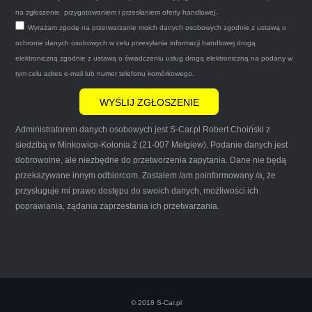
zapakował auto wypisał dokumenty i wypłacił
na zgłoszenie, przygotowaniem i przesłaniem oferty handlowej.
Wyrażam zgodę na przetwarzanie moich danych osobowych zgodnie z ustawą o
gotówkę.Zdecydowanie mogę polecić tą firmę
ochronie danych osobowych w celu przesyłania informacji handlowej drogą
mnie do skorzystania z ich usług przekonało to
elektroniczną zgodnie z ustawą o świadczeniu usług drogą elektroniczną na podany w
że są na FACEBOOKU i każdy tam może
tym celu adres e-mail lub numer telefonu komórkowego.
wyrazić opinię na ich temat.
Administratorem danych osobowych jest S-Car.pl Robert Choiński z
siedzibą w Minkowice-Kolonia 2 (21-007 Mełgiew). Podanie danych jest
dobrowolne, ale niezbędne do przetworzenia zapytania. Dane nie będą
przekazywane innym odbiorcom. Zostałem /am poinformowany /a, że
Iwona Górska
przysługuje mi prawo dostępu do swoich danych, możliwości ich
poprawiania, żądania zaprzestania ich przetwarzania.
Szczerze polecam uslugi tej firmy. Facet
naprawde ludzki, nie zdziera, nie oszukuje.
Kupil ode mnie juz 3 auta w roznym stanie,
© 2018 S-Car.pl