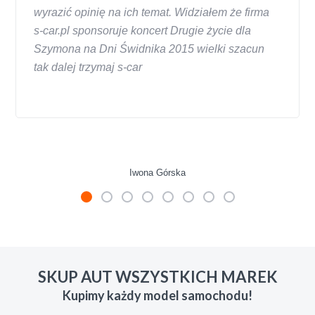
wyrazić opinię na ich temat. Widziałem że firma
s-car.pl sponsoruje koncert Drugie życie dla
Szymona na Dni Świdnika 2015 wielki szacun
tak dalej trzymaj s-car
Iwona Górska
W s-car.pl sprzedalam juz 3 samochody i nie
zmienie skupu w razie potrzeby. Auta byly w
SKUP AUT WSZYSTKICH MAREK
roznym stanie i roznym wieku, za kazdym
Kupimy każdy model samochodu!
razem z laweta ten sam przesympatyczny,
kulturalny a co najwazniejsze LUDZKI