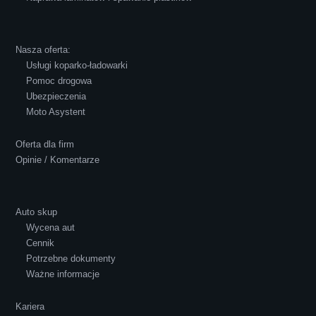
Robert Czapkowski
Nasza oferta:
Usługi koparko-ładowarki
Pomoc drogowa
Ubezpieczenia
Polecam S-Car.pl, szybka i bardzo miła
Moto Asystent
obsługa...
Oferta dla firm
Opinie / Komentarze
Auto skup
Wycena aut
Ewelina Supryn
Cennik
Potrzebne dokumenty
Ważne informacje
Kariera