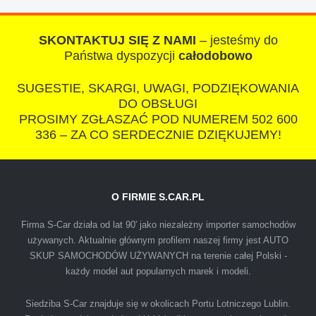
czlowiek. Doradzil telefonicznie, zaproponowal
rozsadna cene i od reki zalatwil sprawe. Jesli
SKONTAKTUJ SIĘ Z NAMI
– jesteśmy do
nie chcecie natknac sie na spaslych
Państwa dyspozycji
całodobowo
wszystkowiedzacych wyzyskiwaczy, to
SUGESTIE, SKARGI, UWAGI, PODZIĘKOWANIA
polecam s-car.pl
DO OBSŁUGI
PROSIMY ZGŁASZAĆ POD NUMEREM 502 600
336 – ZA CO SERDECZNIE DZIĘKUJEMY!
O FIRMIE S.CAR.PL
IZA
Firma S-Car działa od lat 90' jako niezależny importer samochodów
używanych. Aktualnie głównym profilem naszej firmy jest AUTO
SKUP SAMOCHODÓW UŻYWANYCH na terenie całej Polski -
Polecam firmę s-car ze Świdnika. Dawno nie
każdy model aut popularnych marek i modeli.
spotkałem się z tak profesjonalnym i uczciwym
podejściem. Szybko, sprawnie, w miłej
Siedziba S-Car znajduje się w okolicach Portu Lotniczego Lublin.