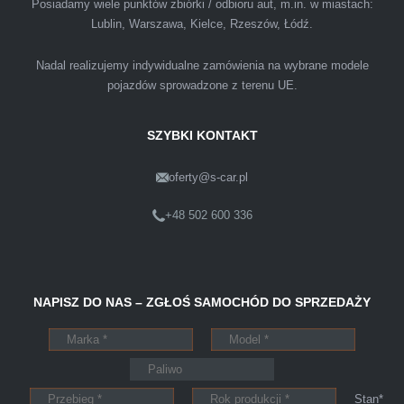
Posiadamy wiele punktów zbiórki / odbioru aut, m.in. w miastach:
atmosferze. Nie wiedziałem, że sprzedaż
Lublin, Warszawa, Kielce, Rzeszów, Łódź.
samochodu może być załatwiona tak
przyjemnie i przede wszystkim na korzystnych
Nadal realizujemy indywidualne zamówienia na wybrane modele
warunkach finansowych.
pojazdów sprowadzone z terenu UE.
SZYBKI KONTAKT
oferty@s-car.pl
Szymon
Lublin
+48 502 600 336
Pewnego dnia Rozmawialem z kolega na
NAPISZ DO NAS – ZGŁOŚ SAMOCHÓD DO SPRZEDAŻY
kopalni o zamiarze sprzedania zony volvo.
Powiedział że sprzedał ostatnio swojego
Peugeota dwie godziny po telefonie do skupu
aut s-car.pl. Zadzwoniłem pod nr tel 703 403
Stan*