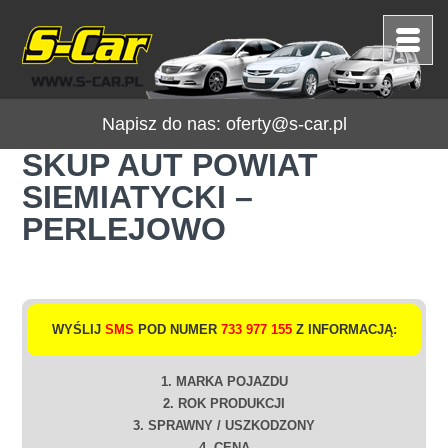
Napisz do nas:
oferty@s-car.pl
SKUP AUT POWIAT
SIEMIATYCKI –
PERLEJOWO
WYŚLIJ
SMS
POD NUMER
733 977 155
Z INFORMACJĄ:
1. MARKA POJAZDU
2. ROK PRODUKCJI
3. SPRAWNY / USZKODZONY
4. CENA