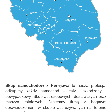
Łomża
Białystok
Wysokie
Zambrów
Mazowieckie
Hajnówka
Bielsk Podlaski
Siemiatycze
Skup samochodów
z
Perlejowa
to nasza profesja,
odkupimy każdy samochód – cały, uszkodzony i
powypadkowy. Skup aut osobowych, dostawczych oraz
maszyn rolniczych. Jesteśmy firmą z bogatym
doświadczeniem w skupie aut używanych na terenie