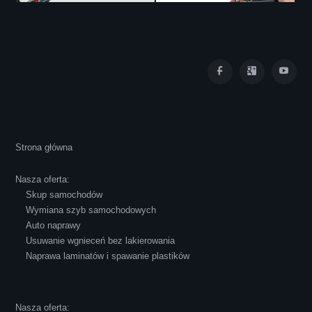
Iza Maryna Jesionek
Cała transakcja poszła sprawnie i miłej
Strona główna
atmosferze, czego z reguły nie można
powiedzieć o innych firmach tego type.
Nasza oferta:
Pozdrawiam i polecam!
Skup samochodów
Wymiana szyb samochodowych
Auto naprawy
Usuwanie wgnieceń bez lakierowania
Naprawa laminatów i spawanie plastików
Robert Czapkowski
Nasza oferta: