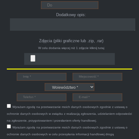
Polecam pewna i profesjonalna firma maja
konto na Facebooku .
Dodatkowy opis:
Zdjęcia (pliki graficzne lub .zip, .rar)
W celu dodania więcej niż 1 zdjęcie
kliknij tutaj
Bogdan
Witam,ja jestem bardzo zadowolona z usługi S-
Car.pl sprzedałam swoją wysłużoną corsinę
tego samego dnia miły grzeczny pan przyjechał
Wyrażam zgodę na przetwarzanie moich danych osobowych zgodnie z ustawą o
po trzech godzinach autolawetą sprawnie
ochronie danych osobowych w związku z realizacją zgłoszenia, udzielaniem odpowiedzi
zapakował auto wypisał dokumenty i wypłacił
na zgłoszenie, przygotowaniem i przesłaniem oferty handlowej.
Wyrażam zgodę na przetwarzanie moich danych osobowych zgodnie z ustawą o
gotówkę.Zdecydowanie mogę polecić tą firmę
ochronie danych osobowych w celu przesyłania informacji handlowej drogą
mnie do skorzystania z ich usług przekonało to