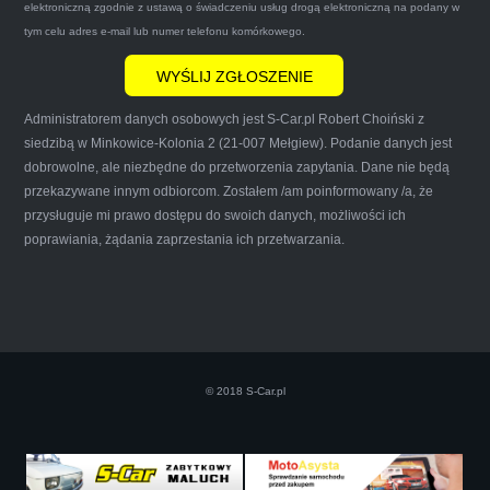
elektroniczną zgodnie z ustawą o świadczeniu usług drogą elektroniczną na podany w
że są na FACEBOOKU i każdy tam może
tym celu adres e-mail lub numer telefonu komórkowego.
wyrazić opinię na ich temat.
Administratorem danych osobowych jest S-Car.pl Robert Choiński z
siedzibą w Minkowice-Kolonia 2 (21-007 Mełgiew). Podanie danych jest
dobrowolne, ale niezbędne do przetworzenia zapytania. Dane nie będą
przekazywane innym odbiorcom. Zostałem /am poinformowany /a, że
Iwona Górska
przysługuje mi prawo dostępu do swoich danych, możliwości ich
poprawiania, żądania zaprzestania ich przetwarzania.
Szczerze polecam uslugi tej firmy. Facet
naprawde ludzki, nie zdziera, nie oszukuje.
Kupil ode mnie juz 3 auta w roznym stanie,
© 2018 S-Car.pl
doradzil, wycenil. Jestem naprawde
zadowolona!! Polecam!:)))))