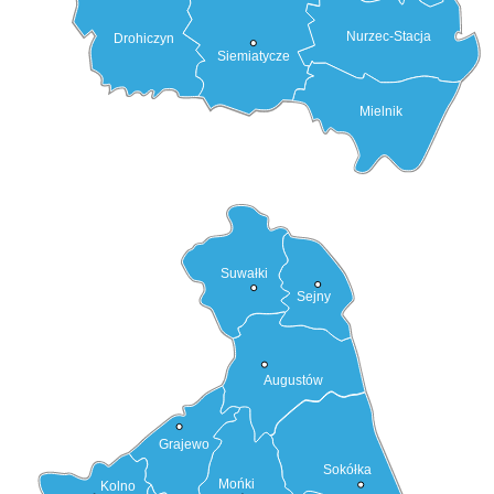
Nurzec-Stacja
Drohiczyn
Siemiatycze
Mielnik
Suwałki
Sejny
Augustów
Grajewo
Sokółka
Mońki
Kolno