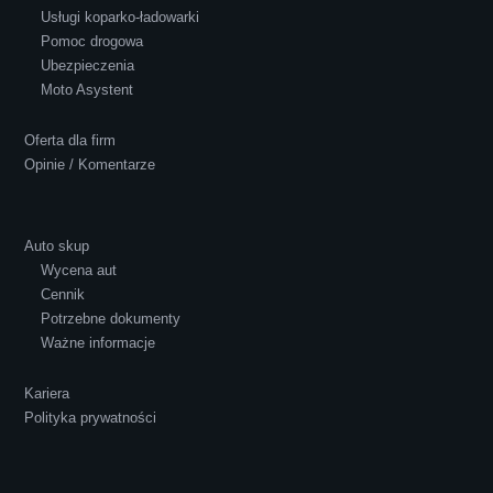
Usługi koparko-ładowarki
Pomoc drogowa
Ubezpieczenia
Polecam S-Car.pl, szybka i bardzo miła
Moto Asystent
obsługa...
Oferta dla firm
Opinie / Komentarze
Auto skup
Wycena aut
Ewelina Supryn
Cennik
Potrzebne dokumenty
Ważne informacje
Kariera
Polityka prywatności