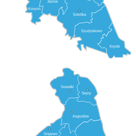
Janów
Korycin
Sokółka
Szudziałowo
Krynki
Suwałki
Sejny
Augustów
Grajewo