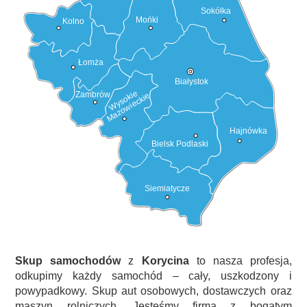
Sokółka
Mońki
Kolno
Łomża
Białystok
Wysokie
Zambrów
Mazowieckie
Hajnówka
Bielsk Podlaski
Siemiatycze
Skup samochodów
z
Korycina
to nasza profesja,
odkupimy każdy samochód – cały, uszkodzony i
powypadkowy. Skup aut osobowych, dostawczych oraz
maszyn rolniczych. Jesteśmy firmą z bogatym