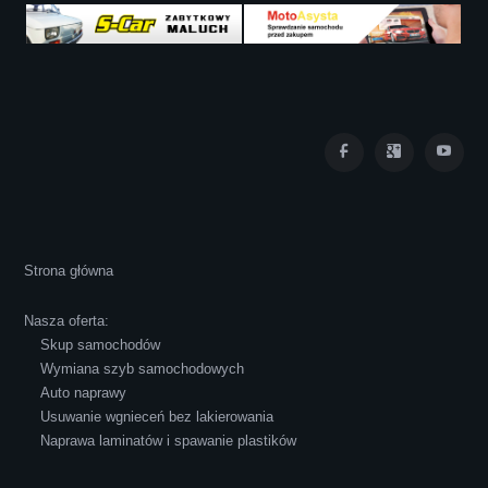
Iza Maryna Jesionek
Cała transakcja poszła sprawnie i miłej
Strona główna
atmosferze, czego z reguły nie można
powiedzieć o innych firmach tego type.
Nasza oferta:
Pozdrawiam i polecam!
Skup samochodów
Wymiana szyb samochodowych
Auto naprawy
Usuwanie wgnieceń bez lakierowania
Naprawa laminatów i spawanie plastików