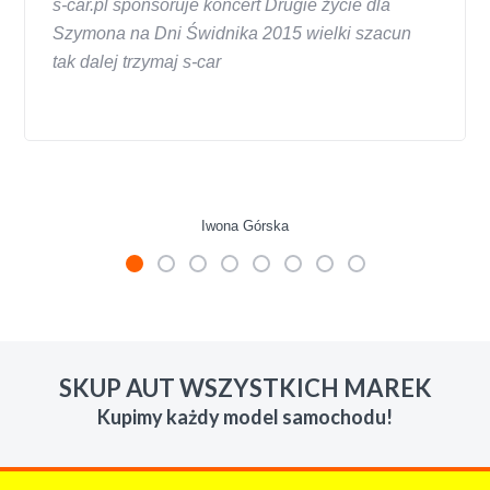
s-car.pl sponsoruje koncert Drugie życie dla
Szymona na Dni Świdnika 2015 wielki szacun
tak dalej trzymaj s-car
Iwona Górska
W s-car.pl sprzedalam juz 3 samochody i nie
zmienie skupu w razie potrzeby. Auta byly w
SKUP AUT WSZYSTKICH MAREK
roznym stanie i roznym wieku, za kazdym
Kupimy każdy model samochodu!
razem z laweta ten sam przesympatyczny,
kulturalny a co najwazniejsze LUDZKI
czlowiek. Doradzil telefonicznie, zaproponowal