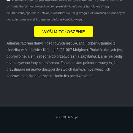
gotówkę.Zdecydowanie mogę polecić tą firmę
ochronie danych osobowych w celu przesyłania informacji handlowej drogą
mnie do skorzystania z ich usług przekonało to
elektroniczną zgodnie z ustawą o świadczeniu usług drogą elektroniczną na podany w
że są na FACEBOOKU i każdy tam może
tym celu adres e-mail lub numer telefonu komórkowego.
wyrazić opinię na ich temat.
Administratorem danych osobowych jest S-Car.pl Robert Choiński z
siedzibą w Minkowice-Kolonia 2 (21-007 Mełgiew). Podanie danych jest
dobrowolne, ale niezbędne do przetworzenia zapytania. Dane nie będą
przekazywane innym odbiorcom. Zostałem /am poinformowany /a, że
Iwona Górska
przysługuje mi prawo dostępu do swoich danych, możliwości ich
poprawiania, żądania zaprzestania ich przetwarzania.
Szczerze polecam uslugi tej firmy. Facet
naprawde ludzki, nie zdziera, nie oszukuje.
Kupil ode mnie juz 3 auta w roznym stanie,
© 2018 S-Car.pl
doradzil, wycenil. Jestem naprawde
zadowolona!! Polecam!:)))))