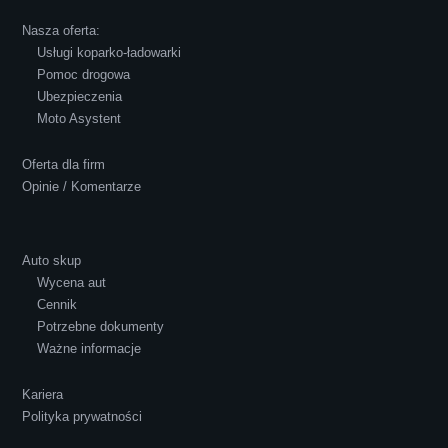
Robert Czapkowski
Nasza oferta:
Usługi koparko-ładowarki
Pomoc drogowa
Ubezpieczenia
Polecam S-Car.pl, szybka i bardzo miła
Moto Asystent
obsługa...
Oferta dla firm
Opinie / Komentarze
Auto skup
Wycena aut
Ewelina Supryn
Cennik
Potrzebne dokumenty
Ważne informacje
Kariera
Polityka prywatności