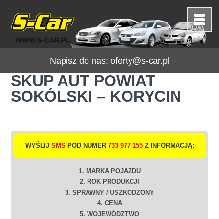
Napisz do nas:
oferty@s-car.pl
SKUP AUT POWIAT
SOKÓLSKI – KORYCIN
WYŚLIJ
SMS
POD NUMER
733 977 155
Z INFORMACJĄ:
1. MARKA POJAZDU
2. ROK PRODUKCJI
3. SPRAWNY / USZKODZONY
4. CENA
5. WOJEWÓDZTWO