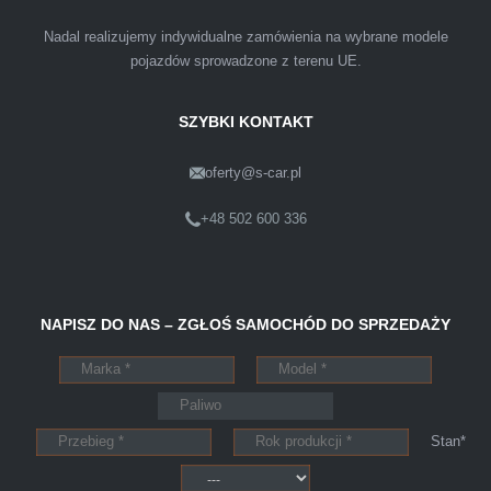
przyjemnie i przede wszystkim na korzystnych
Nadal realizujemy indywidualne zamówienia na wybrane modele
warunkach finansowych.
pojazdów sprowadzone z terenu UE.
SZYBKI KONTAKT
oferty@s-car.pl
Szymon
Lublin
+48 502 600 336
Pewnego dnia Rozmawialem z kolega na
NAPISZ DO NAS – ZGŁOŚ SAMOCHÓD DO SPRZEDAŻY
kopalni o zamiarze sprzedania zony volvo.
Powiedział że sprzedał ostatnio swojego
Peugeota dwie godziny po telefonie do skupu
aut s-car.pl. Zadzwoniłem pod nr tel 703 403
Stan*
025 po ok trzech godzinach przyjechało dwóch
młodych kulturalnych panów przy kawie w