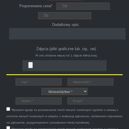
Proponowana cena*
ciągu 15min odkupili ode mnie samochód.
Polecam pewna i profesjonalna firma maja
konto na Facebooku .
Dodatkowy opis:
Zdjęcia (pliki graficzne lub .zip, .rar)
W celu dodania więcej niż 1 zdjęcie
kliknij tutaj
Bogdan
Witam,ja jestem bardzo zadowolona z usługi S-
Car.pl sprzedałam swoją wysłużoną corsinę
tego samego dnia miły grzeczny pan przyjechał
Wyrażam zgodę na przetwarzanie moich danych osobowych zgodnie z ustawą o
po trzech godzinach autolawetą sprawnie
ochronie danych osobowych w związku z realizacją zgłoszenia, udzielaniem odpowiedzi
zapakował auto wypisał dokumenty i wypłacił
na zgłoszenie, przygotowaniem i przesłaniem oferty handlowej.
Wyrażam zgodę na przetwarzanie moich danych osobowych zgodnie z ustawą o