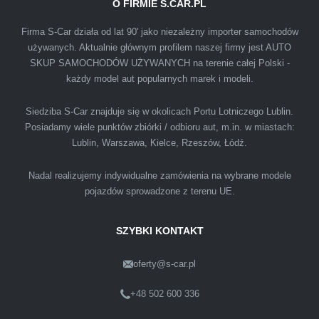
O FIRMIE S.CAR.PL
IZA
Firma S-Car działa od lat 90' jako niezależny importer samochodów
używanych. Aktualnie głównym profilem naszej firmy jest AUTO
SKUP SAMOCHODÓW UŻYWANYCH na terenie całej Polski -
Polecam firmę s-car ze Świdnika. Dawno nie
każdy model aut popularnych marek i modeli.
spotkałem się z tak profesjonalnym i uczciwym
podejściem. Szybko, sprawnie, w miłej
Siedziba S-Car znajduje się w okolicach Portu Lotniczego Lublin.
Posiadamy wiele punktów zbiórki / odbioru aut, m.in. w miastach:
atmosferze. Nie wiedziałem, że sprzedaż
Lublin, Warszawa, Kielce, Rzeszów, Łódź.
samochodu może być załatwiona tak
przyjemnie i przede wszystkim na korzystnych
Nadal realizujemy indywidualne zamówienia na wybrane modele
warunkach finansowych.
pojazdów sprowadzone z terenu UE.
SZYBKI KONTAKT
oferty@s-car.pl
Szymon
Lublin
+48 502 600 336