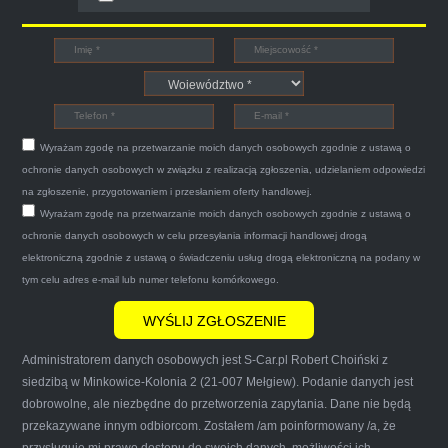
Witam,ja jestem bardzo zadowolona z usługi S-
Car.pl sprzedałam swoją wysłużoną corsinę
tego samego dnia miły grzeczny pan przyjechał
Wyrażam zgodę na przetwarzanie moich danych osobowych zgodnie z ustawą o
po trzech godzinach autolawetą sprawnie
ochronie danych osobowych w związku z realizacją zgłoszenia, udzielaniem odpowiedzi
zapakował auto wypisał dokumenty i wypłacił
na zgłoszenie, przygotowaniem i przesłaniem oferty handlowej.
Wyrażam zgodę na przetwarzanie moich danych osobowych zgodnie z ustawą o
gotówkę.Zdecydowanie mogę polecić tą firmę
ochronie danych osobowych w celu przesyłania informacji handlowej drogą
mnie do skorzystania z ich usług przekonało to
elektroniczną zgodnie z ustawą o świadczeniu usług drogą elektroniczną na podany w
że są na FACEBOOKU i każdy tam może
tym celu adres e-mail lub numer telefonu komórkowego.
wyrazić opinię na ich temat.
Administratorem danych osobowych jest S-Car.pl Robert Choiński z
siedzibą w Minkowice-Kolonia 2 (21-007 Mełgiew). Podanie danych jest
dobrowolne, ale niezbędne do przetworzenia zapytania. Dane nie będą
przekazywane innym odbiorcom. Zostałem /am poinformowany /a, że
Iwona Górska
przysługuje mi prawo dostępu do swoich danych, możliwości ich