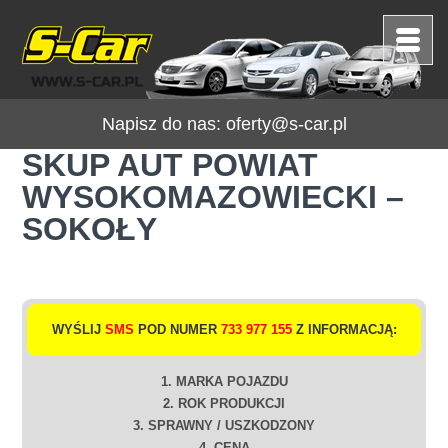
Napisz do nas:
oferty@s-car.pl
SKUP AUT POWIAT
WYSOKOMAZOWIECKI –
SOKOŁY
WYŚLIJ
SMS
POD NUMER
733 977 155
Z INFORMACJĄ:
1. MARKA POJAZDU
2. ROK PRODUKCJI
3. SPRAWNY / USZKODZONY
4. CENA