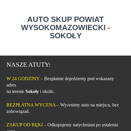
AUTO SKUP POWIAT
WYSOKOMAZOWIECKI -
SOKOŁY
NASZE ATUTY:
W 24 GODZINY
– Bezpłatnie dojedziemy pod wskazany
adres
na terenie
Sokoły
i okolic.
BEZPŁATNA WYCENA
– Wycenimy auto na miejscu, bez
zobowiązań.
ZAKUP OD RĘKI
– Odkupujemy natychmiast po ustaleniu