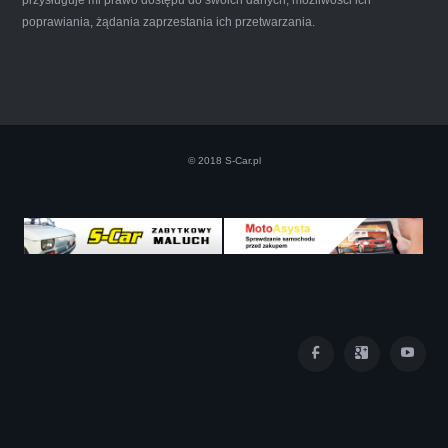
poprawiania, żądania zaprzestania ich przetwarzania.
Szczerze polecam uslugi tej firmy. Facet
naprawde ludzki, nie zdziera, nie oszukuje.
Kupil ode mnie juz 3 auta w roznym stanie,
© 2018 S-Car.pl
doradzil, wycenil. Jestem naprawde
zadowolona!! Polecam!:)))))
Iza Maryna Jesionek
Cała transakcja poszła sprawnie i miłej