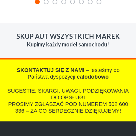
W s-car.pl sprzedalam juz 3 samochody i nie
zmienie skupu w razie potrzeby. Auta byly w
SKUP AUT WSZYSTKICH MAREK
roznym stanie i roznym wieku, za kazdym
Kupimy każdy model samochodu!
razem z laweta ten sam przesympatyczny,
kulturalny a co najwazniejsze LUDZKI
czlowiek. Doradzil telefonicznie, zaproponowal
rozsadna cene i od reki zalatwil sprawe. Jesli
SKONTAKTUJ SIĘ Z NAMI
– jesteśmy do
nie chcecie natknac sie na spaslych
Państwa dyspozycji
całodobowo
wszystkowiedzacych wyzyskiwaczy, to
SUGESTIE, SKARGI, UWAGI, PODZIĘKOWANIA
polecam s-car.pl
DO OBSŁUGI
PROSIMY ZGŁASZAĆ POD NUMEREM 502 600
336 – ZA CO SERDECZNIE DZIĘKUJEMY!