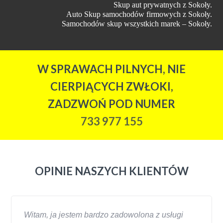
Skup aut prywatnych z Sokoły.
Auto Skup samochodów firmowych z Sokoły.
Samochodów skup wszystkich marek – Sokoły.
W SPRAWACH PILNYCH, NIE
CIERPIĄCYCH ZWŁOKI,
ZADZWOŃ POD NUMER
733 977 155
OPINIE NASZYCH KLIENTÓW
Witam, ja jestem bardzo zadowolona z usługi