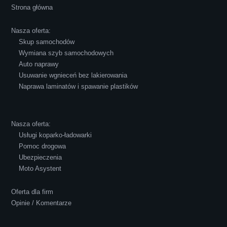
Strona główna
atmosferze, czego z reguły nie można
powiedzieć o innych firmach tego type.
Nasza oferta:
Pozdrawiam i polecam!
Skup samochodów
Wymiana szyb samochodowych
Auto naprawy
Usuwanie wgnieceń bez lakierowania
Naprawa laminatów i spawanie plastików
Robert Czapkowski
Nasza oferta:
Usługi koparko-ładowarki
Pomoc drogowa
Ubezpieczenia
Polecam S-Car.pl, szybka i bardzo miła
Moto Asystent
obsługa...
Oferta dla firm
Opinie / Komentarze