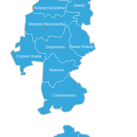
Sokoły
Kulesze Kościelne
Wysokie Mazowieckie
Nowe Piekuty
Szepietowo
Czyżew-Osada
Klukowo
Ciechanowiec