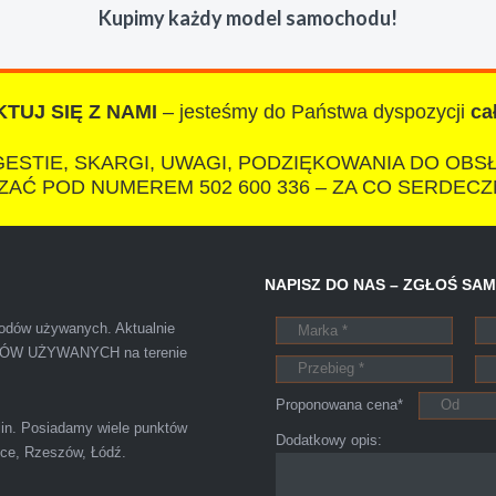
Kupimy każdy model samochodu!
TUJ SIĘ Z NAMI
– jesteśmy do Państwa dyspozycji
ca
IZA
ESTIE, SKARGI, UWAGI, PODZIĘKOWANIA DO OBS
AĆ POD NUMEREM 502 600 336 – ZA CO SERDECZ
otkałem się z tak profesjonalnym i uczciwym podejściem. Szybk
NAPISZ DO NAS – ZGŁOŚ SA
ałatwiona tak przyjemnie i przede wszystkim na korzystnych 
chodów używanych. Aktualnie
ODÓW UŻYWANYCH na terenie
Proponowana cena*
blin. Posiadamy wiele punktów
Szymon
Dodatkowy opis:
elce, Rzeszów, Łódź.
Lublin