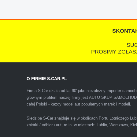
SKONTAK
SUG
PROSIMY ZGŁASZ
Polecam firmę s-car ze Świdnika. Dawno nie sp
O FIRMIE S.CAR.PL
wiedziałem, że sprzedaż samochodu może być z
Firma S-Car działa od lat 90' jako niezależny importer samo
głównym profilem naszej firmy jest AUTO SKUP SAMOCH
całej Polski - każdy model aut popularnych marek i modeli.
Siedziba S-Car znajduje się w okolicach Portu Lotniczego Lu
zbiórki / odbioru aut, m.in. w miastach: Lublin, Warszawa, Ki