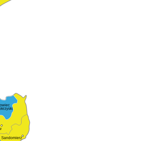
rowiec
okrzyski
w
Sandomierz