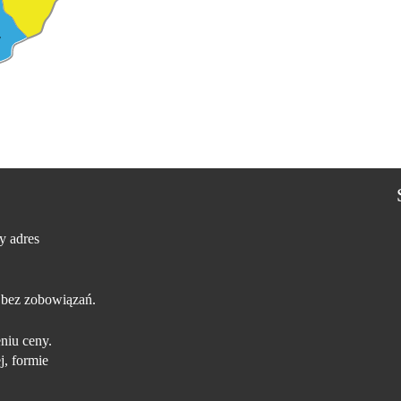
w
y adres
 bez zobowiązań.
niu ceny.
j, formie