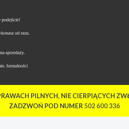
 podejście!
konasz od razu.
na-sprzedaży.
in. formalności
PRAWACH PILNYCH, NIE CIERPIĄCYCH ZWŁ
ZADZWOŃ POD NUMER
502 600 336