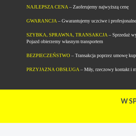
NAJLEPSZA CENA
– Zaoferujemy najwyższą cenę
GWARANCJA
– Gwarantujemy uczciwe i profesjonalne
SZYBKA, SPRAWNA, TRANSAKCJA
– Sprzedaż wy
Pojazd obierzemy własnym transportem
BEZPIECZEŃSTWO
– Transakcja poprzez umowę kup
PRZYJAZNA OBSŁUGA
– Miły, rzeczowy kontakt i m
W S