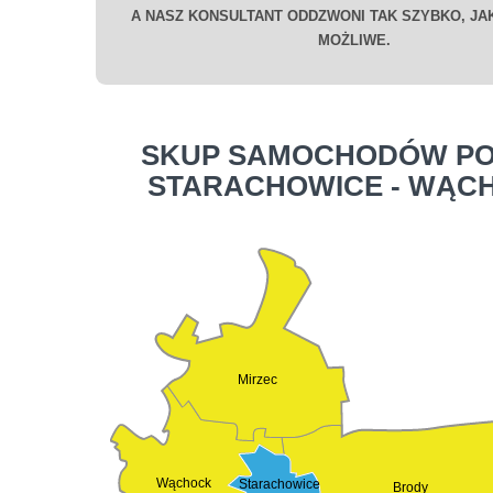
A NASZ KONSULTANT ODDZWONI TAK SZYBKO, JAK
MOŻLIWE.
SKUP SAMOCHODÓW PO
STARACHOWICE - WĄC
Mirzec
Wąchock
Starachowice
Brody