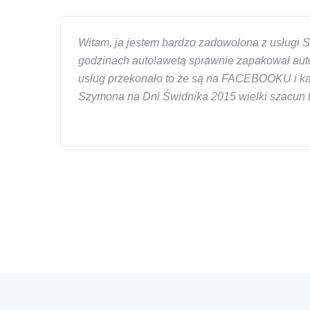
Witam, ja jestem bardzo zadowolona z usługi S
godzinach autolawetą sprawnie zapakował auto
usług przekonało to że są na FACEBOOKU i każd
Szymona na Dni Świdnika 2015 wielki szacun ta
W s-car.pl sprzedalam juz 3 samochody i nie z
przesympatyczny, kulturalny a co najwazniejsze
chcecie natknac sie na spaslych wszystkowied