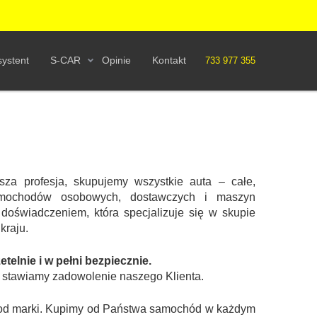
ystent
S-CAR
Opinie
Kontakt
733 977 355
sza profesja, skupujemy wszystkie auta – całe,
mochodów osobowych, dostawczych i maszyn
 doświadczeniem, która specjalizuje się w skupie
kraju.
elnie i w pełni bezpiecznie.
t stawiamy zadowolenie naszego Klienta.
ie od marki. Kupimy od Państwa samochód w każdym