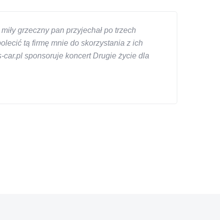
miły grzeczny pan przyjechał po trzech
ecić tą firmę mnie do skorzystania z ich
car.pl sponsoruje koncert Drugie życie dla
znym wieku, za kazdym razem z laweta ten sam
a cene i od reki zalatwil sprawe. Jesli nie