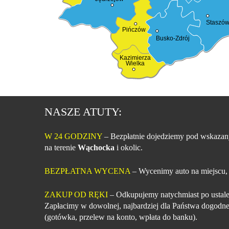
Staszó
Pińczów
Busko-Zdrój
Kazimierza
Wielka
NASZE ATUTY:
W 24 GODZINY
– Bezpłatnie dojedziemy pod wskazan
na terenie
Wąchocka
i okolic.
BEZPŁATNA WYCENA
– Wycenimy auto na miejscu,
ZAKUP OD RĘKI
– Odkupujemy natychmiast po ustale
Zapłacimy w dowolnej, najbardziej dla Państwa dogodne
(gotówka, przelew na konto, wpłata do banku).