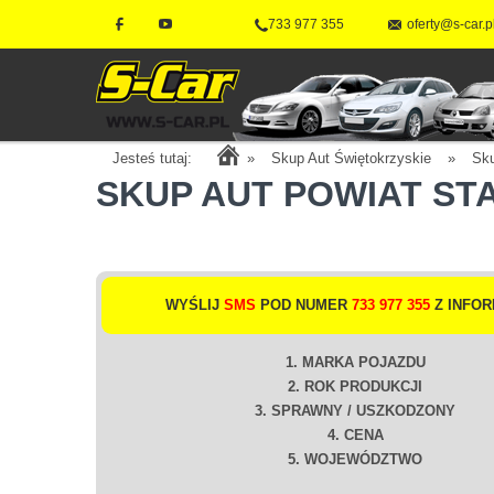
733 977 355
oferty@s-car.p
Jesteś tutaj:
»
Skup Aut Świętokrzyskie
»
Sk
SKUP AUT POWIAT S
WYŚLIJ
SMS
POD NUMER
733 977 355
Z INFOR
1. MARKA POJAZDU
2. ROK PRODUKCJI
3. SPRAWNY / USZKODZONY
4. CENA
5. WOJEWÓDZTWO