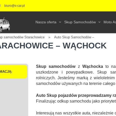
l
biuro@s-car.pl
Nasza oferta
Skup Samochodów
Moto As
up samochodów Starachowice
»
Auto Skup Samochodów –
TARACHOWICE – WĄCHOCK
Skup samochodów
z
Wąchocka
to na
MACJĄ:
uszkodzone i powypadkowe. Skup sa
rolniczych. Jesteśmy marką z wieloletnim
samochodów używanych na terenie całego 
Auto Skup pojazdów przeprowadzamy rzet
Finalizując odkup samochodu jako prioryte
Interesują nas wszystkie auta, niezależn