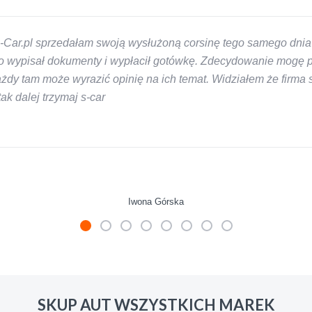
-Car.pl sprzedałam swoją wysłużoną corsinę tego samego dnia 
 wypisał dokumenty i wypłacił gotówkę. Zdecydowanie mogę pol
y tam może wyrazić opinię na ich temat. Widziałem że firma s-
k dalej trzymaj s-car
Iwona Górska
mienie skupu w razie potrzeby. Auta byly w roznym stanie i ro
 LUDZKI czlowiek. Doradzil telefonicznie, zaproponowal rozsadn
SKUP AUT WSZYSTKICH MAREK
zacych wyzyskiwaczy, to polecam s-car.pl