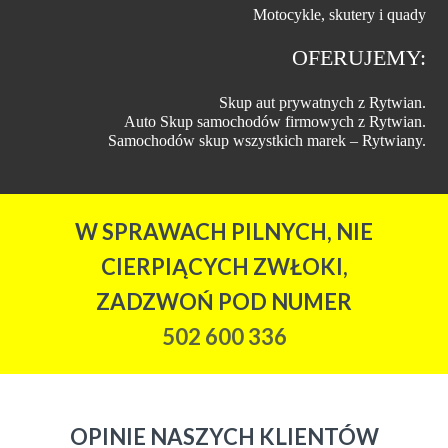
Motocykle, skutery i quady
OFERUJEMY:
Skup aut prywatnych z Rytwian
.
Auto Skup samochodów firmowych z Rytwian
.
Samochodów skup wszystkich marek – Rytwiany
.
W SPRAWACH PILNYCH, NIE
CIERPIĄCYCH ZWŁOKI,
ZADZWOŃ POD NUMER
502 600 336
OPINIE NASZYCH KLIENTÓW