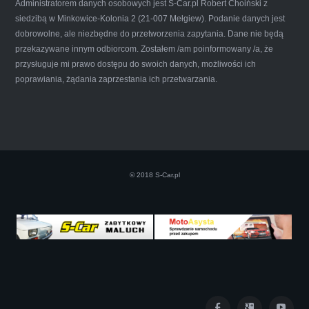
Administratorem danych osobowych jest S-Car.pl Robert Choiński z
siedzibą w Minkowice-Kolonia 2 (21-007 Mełgiew). Podanie danych jest
dobrowolne, ale niezbędne do przetworzenia zapytania. Dane nie będą
przekazywane innym odbiorcom. Zostałem /am poinformowany /a, że
Iwona Górska
przysługuje mi prawo dostępu do swoich danych, możliwości ich
poprawiania, żądania zaprzestania ich przetwarzania.
Szczerze polecam uslugi tej firmy. Facet
naprawde ludzki, nie zdziera, nie oszukuje.
Kupil ode mnie juz 3 auta w roznym stanie,
© 2018 S-Car.pl
doradzil, wycenil. Jestem naprawde
zadowolona!! Polecam!:)))))
Iza Maryna Jesionek