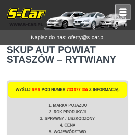
Napisz do nas:
oferty@s-car.pl
SKUP AUT POWIAT
STASZÓW – RYTWIANY
WYŚLIJ
SMS
POD NUMER
733 977 355
Z INFORMACJĄ:
1. MARKA POJAZDU
2. ROK PRODUKCJI
3. SPRAWNY / USZKODZONY
4. CENA
5. WOJEWÓDZTWO