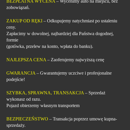
BEZPŁATNA WYCENA
– Wycenimy auto na miejscu, bez
zobowiązań.
ZAKUP OD RĘKI
– Odkupujemy natychmiast po ustaleniu
ceny.
Zapłacimy w dowolnej, najbardziej dla Państwa dogodnej,
formie
(gotówka, przelew na konto, wpłata do banku).
NAJLEPSZA CENA
– Zaoferujemy najwyższą cenę
GWARANCJA
– Gwarantujemy uczciwe i profesjonalne
podejście!
SZYBKA, SPRAWNA, TRANSAKCJA
– Sprzedaż
wykonasz od razu.
Pojazd obierzemy własnym transportem
BEZPIECZEŃSTWO
– Transakcja poprzez umowę kupna-
sprzedaży.