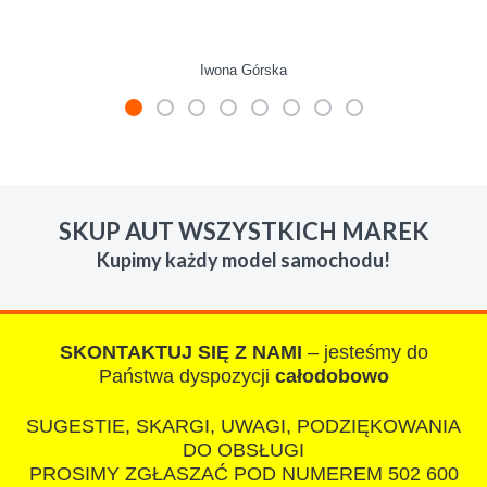
Iwona Górska
W s-car.pl sprzedalam juz 3 samochody i nie
zmienie skupu w razie potrzeby. Auta byly w
SKUP AUT WSZYSTKICH MAREK
roznym stanie i roznym wieku, za kazdym
Kupimy każdy model samochodu!
razem z laweta ten sam przesympatyczny,
kulturalny a co najwazniejsze LUDZKI
czlowiek. Doradzil telefonicznie, zaproponowal
rozsadna cene i od reki zalatwil sprawe. Jesli
SKONTAKTUJ SIĘ Z NAMI
– jesteśmy do
nie chcecie natknac sie na spaslych
Państwa dyspozycji
całodobowo
wszystkowiedzacych wyzyskiwaczy, to
SUGESTIE, SKARGI, UWAGI, PODZIĘKOWANIA
polecam s-car.pl
DO OBSŁUGI
PROSIMY ZGŁASZAĆ POD NUMEREM 502 600