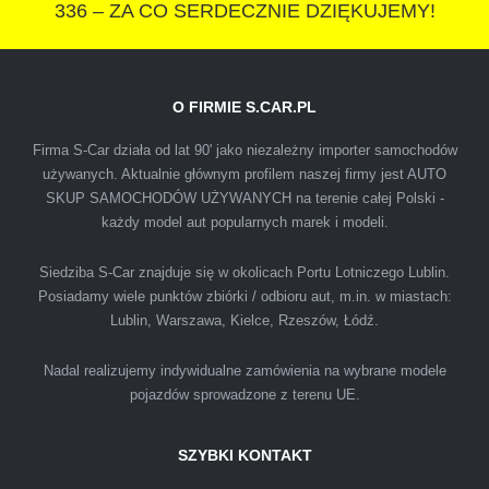
336 – ZA CO SERDECZNIE DZIĘKUJEMY!
O FIRMIE S.CAR.PL
IZA
Firma S-Car działa od lat 90' jako niezależny importer samochodów
używanych. Aktualnie głównym profilem naszej firmy jest AUTO
SKUP SAMOCHODÓW UŻYWANYCH na terenie całej Polski -
Polecam firmę s-car ze Świdnika. Dawno nie
każdy model aut popularnych marek i modeli.
spotkałem się z tak profesjonalnym i uczciwym
podejściem. Szybko, sprawnie, w miłej
Siedziba S-Car znajduje się w okolicach Portu Lotniczego Lublin.
Posiadamy wiele punktów zbiórki / odbioru aut, m.in. w miastach:
atmosferze. Nie wiedziałem, że sprzedaż
Lublin, Warszawa, Kielce, Rzeszów, Łódź.
samochodu może być załatwiona tak
przyjemnie i przede wszystkim na korzystnych
Nadal realizujemy indywidualne zamówienia na wybrane modele
warunkach finansowych.
pojazdów sprowadzone z terenu UE.
SZYBKI KONTAKT