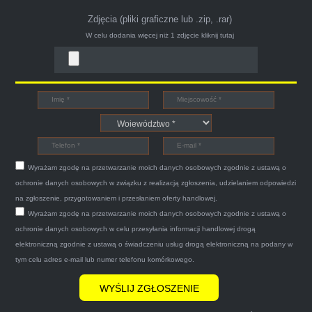
Zdjęcia (pliki graficzne lub .zip, .rar)
W celu dodania więcej niż 1 zdjęcie
kliknij tutaj
Bogdan
Witam,ja jestem bardzo zadowolona z usługi S-
Car.pl sprzedałam swoją wysłużoną corsinę
tego samego dnia miły grzeczny pan przyjechał
Wyrażam zgodę na przetwarzanie moich danych osobowych zgodnie z ustawą o
po trzech godzinach autolawetą sprawnie
ochronie danych osobowych w związku z realizacją zgłoszenia, udzielaniem odpowiedzi
zapakował auto wypisał dokumenty i wypłacił
na zgłoszenie, przygotowaniem i przesłaniem oferty handlowej.
Wyrażam zgodę na przetwarzanie moich danych osobowych zgodnie z ustawą o
gotówkę.Zdecydowanie mogę polecić tą firmę
ochronie danych osobowych w celu przesyłania informacji handlowej drogą
mnie do skorzystania z ich usług przekonało to
elektroniczną zgodnie z ustawą o świadczeniu usług drogą elektroniczną na podany w
że są na FACEBOOKU i każdy tam może
tym celu adres e-mail lub numer telefonu komórkowego.
wyrazić opinię na ich temat.