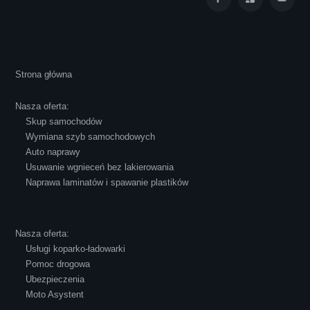
Cała transakcja poszła sprawnie i miłej
Strona główna
atmosferze, czego z reguły nie można
powiedzieć o innych firmach tego type.
Nasza oferta:
Pozdrawiam i polecam!
Skup samochodów
Wymiana szyb samochodowych
Auto naprawy
Usuwanie wgnieceń bez lakierowania
Naprawa laminatów i spawanie plastików
Robert Czapkowski
Nasza oferta:
Usługi koparko-ładowarki
Pomoc drogowa
Ubezpieczenia
Polecam S-Car.pl, szybka i bardzo miła
Moto Asystent
obsługa...