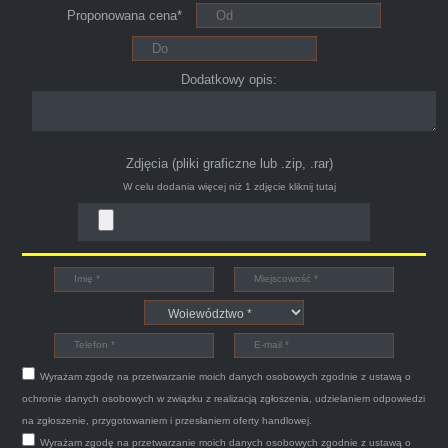
Proponowana cena*
ciągu 15min odkupili ode mnie samochód.
Polecam pewna i profesjonalna firma maja
konto na Facebooku .
Dodatkowy opis:
Zdjęcia (pliki graficzne lub .zip, .rar)
W celu dodania więcej niż 1 zdjęcie
kliknij tutaj
Bogdan
Witam,ja jestem bardzo zadowolona z usługi S-
Car.pl sprzedałam swoją wysłużoną corsinę
tego samego dnia miły grzeczny pan przyjechał
Wyrażam zgodę na przetwarzanie moich danych osobowych zgodnie z ustawą o
po trzech godzinach autolawetą sprawnie
ochronie danych osobowych w związku z realizacją zgłoszenia, udzielaniem odpowiedzi
zapakował auto wypisał dokumenty i wypłacił
na zgłoszenie, przygotowaniem i przesłaniem oferty handlowej.
Wyrażam zgodę na przetwarzanie moich danych osobowych zgodnie z ustawą o