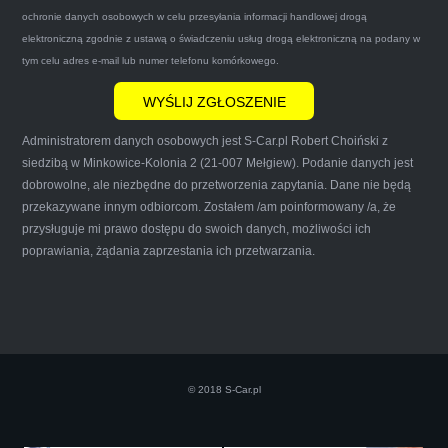
gotówkę.Zdecydowanie mogę polecić tą firmę
ochronie danych osobowych w celu przesyłania informacji handlowej drogą
mnie do skorzystania z ich usług przekonało to
elektroniczną zgodnie z ustawą o świadczeniu usług drogą elektroniczną na podany w
że są na FACEBOOKU i każdy tam może
tym celu adres e-mail lub numer telefonu komórkowego.
wyrazić opinię na ich temat.
Administratorem danych osobowych jest S-Car.pl Robert Choiński z
siedzibą w Minkowice-Kolonia 2 (21-007 Mełgiew). Podanie danych jest
dobrowolne, ale niezbędne do przetworzenia zapytania. Dane nie będą
przekazywane innym odbiorcom. Zostałem /am poinformowany /a, że
Iwona Górska
przysługuje mi prawo dostępu do swoich danych, możliwości ich
poprawiania, żądania zaprzestania ich przetwarzania.
Szczerze polecam uslugi tej firmy. Facet
naprawde ludzki, nie zdziera, nie oszukuje.
Kupil ode mnie juz 3 auta w roznym stanie,
© 2018 S-Car.pl
doradzil, wycenil. Jestem naprawde
zadowolona!! Polecam!:)))))