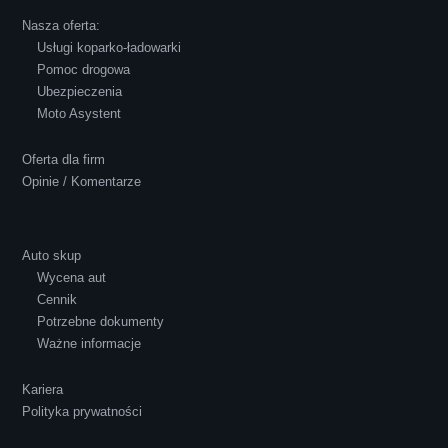
Robert Czapkowski
Nasza oferta:
Usługi koparko-ładowarki
Pomoc drogowa
Ubezpieczenia
Polecam S-Car.pl, szybka i bardzo miła
Moto Asystent
obsługa...
Oferta dla firm
Opinie / Komentarze
Auto skup
Wycena aut
Ewelina Supryn
Cennik
Potrzebne dokumenty
Ważne informacje
Kariera
Polityka prywatności