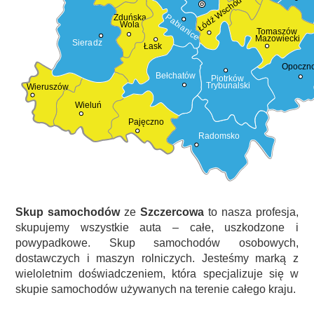
Łódź Wschód
Pabianice
Zduńska
Wola
Tomaszów
Mazowiecki
Sieradz
Łask
Opoczn
Bełchatów
Piotrków
Trybunalski
Wieruszów
Wieluń
Pajęczno
Radomsko
Skup samochodów
ze
Szczercowa
to nasza profesja,
skupujemy wszystkie auta – całe, uszkodzone i
powypadkowe. Skup samochodów osobowych,
dostawczych i maszyn rolniczych. Jesteśmy marką z
wieloletnim doświadczeniem, która specjalizuje się w
skupie samochodów używanych na terenie całego kraju.