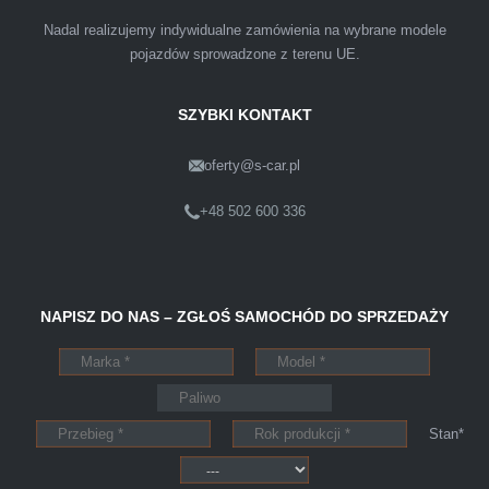
przyjemnie i przede wszystkim na korzystnych
Nadal realizujemy indywidualne zamówienia na wybrane modele
warunkach finansowych.
pojazdów sprowadzone z terenu UE.
SZYBKI KONTAKT
oferty@s-car.pl
Szymon
Lublin
+48 502 600 336
Pewnego dnia Rozmawialem z kolega na
NAPISZ DO NAS – ZGŁOŚ SAMOCHÓD DO SPRZEDAŻY
kopalni o zamiarze sprzedania zony volvo.
Powiedział że sprzedał ostatnio swojego
Peugeota dwie godziny po telefonie do skupu
aut s-car.pl. Zadzwoniłem pod nr tel 703 403
Stan*
025 po ok trzech godzinach przyjechało dwóch
młodych kulturalnych panów przy kawie w