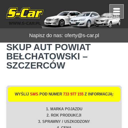
Napisz do nas:
oferty@s-car.pl
SKUP AUT POWIAT
BEŁCHATOWSKI –
SZCZERCÓW
WYŚLIJ
SMS
POD NUMER
733 977 155
Z INFORMACJĄ:
1. MARKA POJAZDU
2. ROK PRODUKCJI
3. SPRAWNY / USZKODZONY
4. CENA