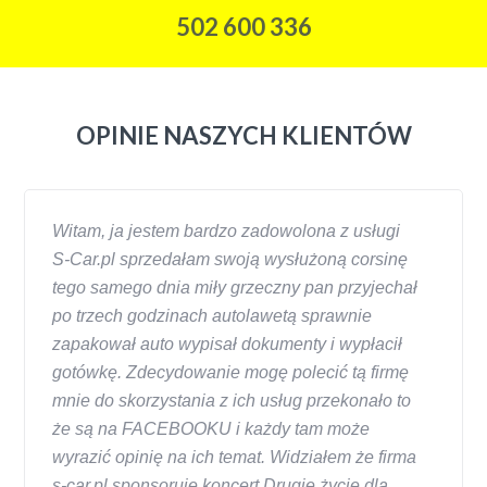
502 600 336
OPINIE NASZYCH KLIENTÓW
Witam, ja jestem bardzo zadowolona z usługi
S-Car.pl sprzedałam swoją wysłużoną corsinę
tego samego dnia miły grzeczny pan przyjechał
po trzech godzinach autolawetą sprawnie
zapakował auto wypisał dokumenty i wypłacił
gotówkę. Zdecydowanie mogę polecić tą firmę
mnie do skorzystania z ich usług przekonało to
że są na FACEBOOKU i każdy tam może
wyrazić opinię na ich temat. Widziałem że firma
s-car.pl sponsoruje koncert Drugie życie dla