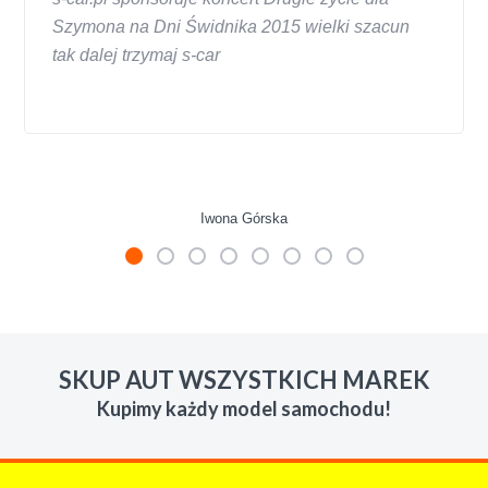
Szymona na Dni Świdnika 2015 wielki szacun
tak dalej trzymaj s-car
Iwona Górska
W s-car.pl sprzedalam juz 3 samochody i nie
zmienie skupu w razie potrzeby. Auta byly w
SKUP AUT WSZYSTKICH MAREK
roznym stanie i roznym wieku, za kazdym
Kupimy każdy model samochodu!
razem z laweta ten sam przesympatyczny,
kulturalny a co najwazniejsze LUDZKI
czlowiek. Doradzil telefonicznie, zaproponowal