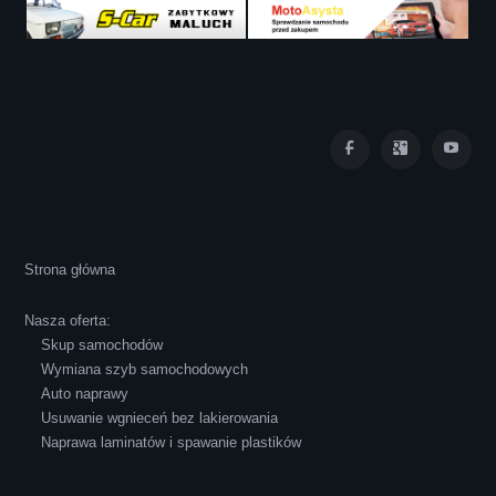
Iza Maryna Jesionek
Cała transakcja poszła sprawnie i miłej
Strona główna
atmosferze, czego z reguły nie można
powiedzieć o innych firmach tego type.
Nasza oferta:
Pozdrawiam i polecam!
Skup samochodów
Wymiana szyb samochodowych
Auto naprawy
Usuwanie wgnieceń bez lakierowania
Naprawa laminatów i spawanie plastików