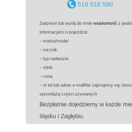
518 518 590
Zadzwoń lub wyślij do mnie
wiadomość
z pods
informacjami o pojeździe:
– marka/model
– rocznik
– typ nadwozia
– silnik
– cena
– nr tel lub adres e-mailNie zajmujemy się zło
sprzedażą części używanych
Bezpłatnie dojedziemy w każde mie
śląsku i Zagłębiu.