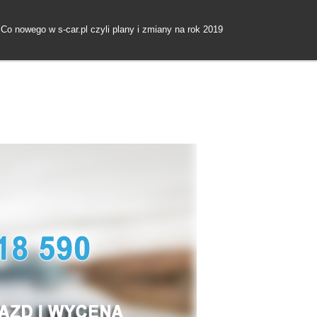
go w s-car.pl czyli plany i zmiany na rok 2019
Czy to już koniec DI