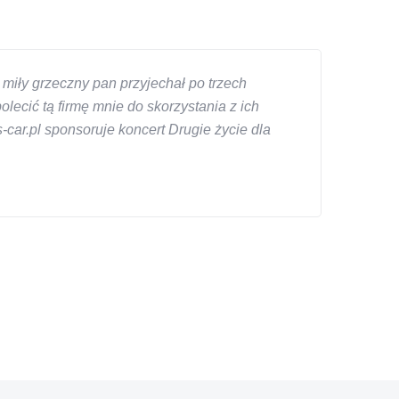
miły grzeczny pan przyjechał po trzech
ecić tą firmę mnie do skorzystania z ich
car.pl sponsoruje koncert Drugie życie dla
znym wieku, za kazdym razem z laweta ten sam
a cene i od reki zalatwil sprawe. Jesli nie