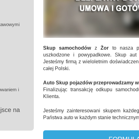
tawowymi
Skup samochodów
z
Żor
to nasza pr
uszkodzone i powypadkowe. Skup aut 
Jesteśmy firmą z wieloletnim doświadcz
całej Polski.
Auto Skup pojazdów przeprowadzamy w s
mowaniem i
Finalizując transakcję odkupu samochod
Klienta.
jsce na
Jesteśmy zainteresowani skupem każde
Państwa auto w każdym stanie technicznym
FORMULA