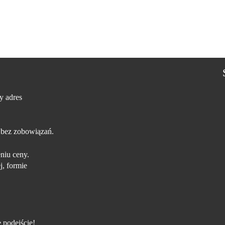
y adres
 bez zobowiązań.
niu ceny.
j, formie
 podejście!