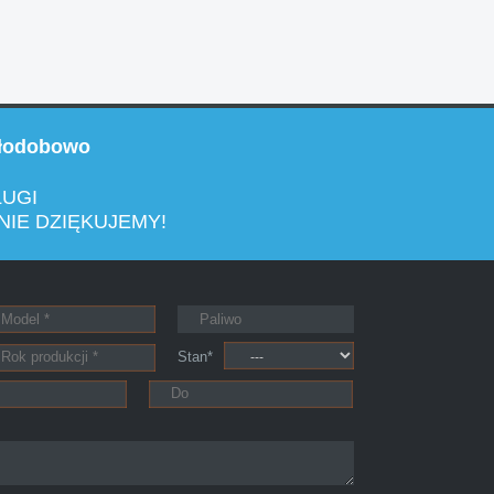
łodobowo
ŁUGI
NIE DZIĘKUJEMY!
o, sprawnie, w miłej atmosferze. Nie
warunkach finansowych.
Stan*