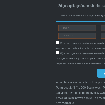
Zdjęcia (pliki graficzne lub .zip, .ra
W celu dodania więcej niż 1 zdjęcie
kliknij t
 o zamiarze sprzedania zony volvo. Powiedział że sprzedał o
pod nr tel 703 403 025 po ok trzech godzinach przyjechało dwó
cam pewna i profesjonalna firma maja konto na Facebooku .
Wyrażam zgodę na przetwarzanie moich 
związku z realizacją zgłoszenia, udzielaniem
Wyrażam zgodę na przetwarzanie moich 
przesyłania informacji handlowej drogą elek
w tym celu adres e-mail lub numer telefonu 
Bogdan
Administratorem danych osobowych j
Ponurego 2b/3 (41-200 Sosnowiec). P
Car.pl sprzedałam swoją wysłużoną corsinę tego samego dnia m
zapytania. Dane nie będą przekazywa
przysługuje mi prawo dostępu do swoi
 wypisał dokumenty i wypłacił gotówkę.Zdecydowanie mogę pole
przetwarzania.
dy tam może wyrazić opinię na ich temat.