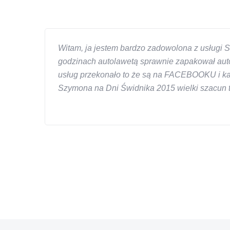
Witam, ja jestem bardzo zadowolona z usługi S
godzinach autolawetą sprawnie zapakował auto
usług przekonało to że są na FACEBOOKU i każd
Szymona na Dni Świdnika 2015 wielki szacun ta
W s-car.pl sprzedalam juz 3 samochody i nie z
przesympatyczny, kulturalny a co najwazniejsze