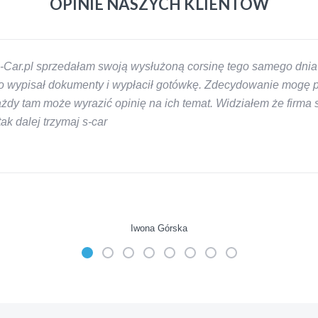
OPINIE NASZYCH KLIENTÓW
-Car.pl sprzedałam swoją wysłużoną corsinę tego samego dnia 
 wypisał dokumenty i wypłacił gotówkę. Zdecydowanie mogę pol
y tam może wyrazić opinię na ich temat. Widziałem że firma s-
k dalej trzymaj s-car
Iwona Górska
mienie skupu w razie potrzeby. Auta byly w roznym stanie i ro
 LUDZKI czlowiek. Doradzil telefonicznie, zaproponowal rozsadn