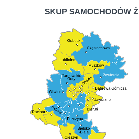
SKUP SAMOCHODÓW Ż
Kłobuck
Częstochowa
Lubliniec
Myszków
Zawiercie
Tarnowskie
Będzin
Góry
Dąbrowa Górnicza
Gliwice
Jaworzno
Rybnik
Bieruń
Racibórz
Pszczyna
Bielsko
-Biała
Cieszyn