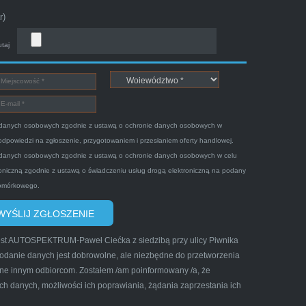
r)
utaj
statnio swojego Peugeota dwie godziny po
ch młodych kulturalnych panów przy kawie w
danych osobowych zgodnie z ustawą o ochronie danych osobowych w
 odpowiedzi na zgłoszenie, przygotowaniem i przesłaniem oferty handlowej.
danych osobowych zgodnie z ustawą o ochronie danych osobowych w celu
troniczną zgodnie z ustawą o świadczeniu usług drogą elektroniczną na podany
komórkowego.
est AUTOSPEKTRUM-Paweł Ciećka z siedzibą przy ulicy Piwnika
odanie danych jest dobrowolne, ale niezbędne do przetworzenia
iły grzeczny pan przyjechał po trzech
ne innym odbiorcom. Zostałem /am poinformowany /a, że
ch danych, możliwości ich poprawiania, żądania zaprzestania ich
cić tą firmę mnie do skorzystania z ich