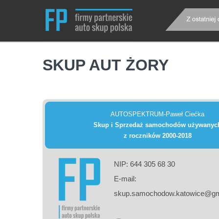
Jesteś tutaj:
»
Skup Aut Śląskie
»
Skup samo
SKUP AUT ŻORY
AUTOSPEKTRUM-Paweł Ciećka
Skup i Sprzedaż samochodów używanyc
z roczników 2000-2018
NIP: 644 305 68 30
E-mail:
skup.samochodow.katowice@gm