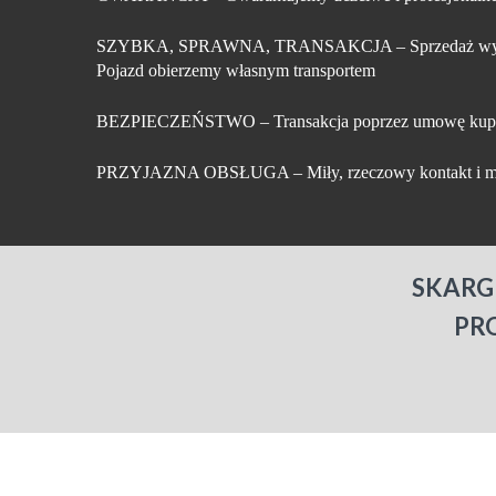
SZYBKA, SPRAWNA, TRANSAKCJA
– Sprzedaż wy
Pojazd obierzemy własnym transportem
BEZPIECZEŃSTWO
– Transakcja poprzez umowę kup
PRZYJAZNA OBSŁUGA
– Miły, rzeczowy kontakt i m
SKARG
PR