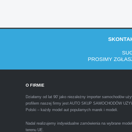
chcecie natknac sie na spaslych wszystkowied
SKONTAK
SUG
PROSIMY ZGŁASZ
Polecam firmę s-car ze Świdnika. Dawno nie sp
O FIRMIE
wiedziałem, że sprzedaż samochodu może być z
Działamy od lat 90′ jako niezależny importer samochodów uż
profilem naszej firmy jest AUTO SKUP SAMOCHODÓW UŻYW
Polski – każdy model aut popularnych marek i modeli.
Nadal realizujemy indywidualne zamówienia na wybrane mode
terenu UE.