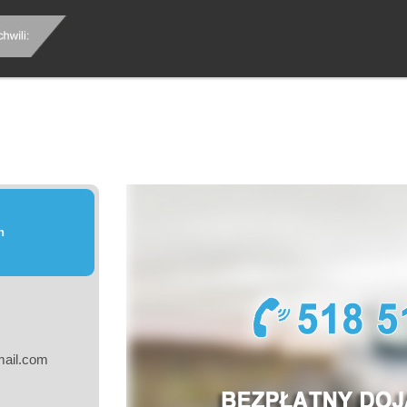
Co nowe
chodów Żory
h
ail.com