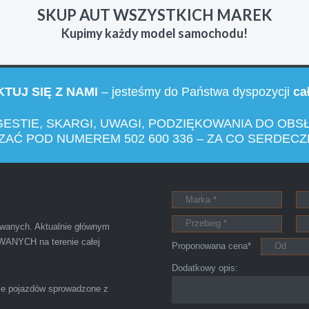
SKUP AUT WSZYSTKICH MAREK
zacych wyzyskiwaczy, to polecam s-car.pl
Kupimy każdy model samochodu!
TUJ SIĘ Z NAMI
– jesteśmy do Państwa dyspozycji
ca
IZA
ESTIE, SKARGI, UWAGI, PODZIĘKOWANIA DO OBS
AĆ POD NUMEREM 502 600 336 – ZA CO SERDECZ
otkałem się z tak profesjonalnym i uczciwym podejściem. Szybk
ałatwiona tak przyjemnie i przede wszystkim na korzystnych 
ywanych. Aktualnie głównym
ANYCH na terenie całej
Proponowana cena*
Dodatkowy opis:
le pojazdów sprowadzone z
Szymon
Lublin