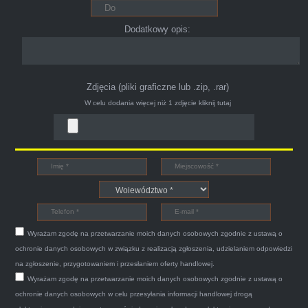
Polecam pewna i profesjonalna firma maja
konto na Facebooku .
Dodatkowy opis:
Zdjęcia (pliki graficzne lub .zip, .rar)
W celu dodania więcej niż 1 zdjęcie
kliknij tutaj
Bogdan
Witam,ja jestem bardzo zadowolona z usługi S-
Car.pl sprzedałam swoją wysłużoną corsinę
tego samego dnia miły grzeczny pan przyjechał
Wyrażam zgodę na przetwarzanie moich danych osobowych zgodnie z ustawą o
po trzech godzinach autolawetą sprawnie
ochronie danych osobowych w związku z realizacją zgłoszenia, udzielaniem odpowiedzi
zapakował auto wypisał dokumenty i wypłacił
na zgłoszenie, przygotowaniem i przesłaniem oferty handlowej.
Wyrażam zgodę na przetwarzanie moich danych osobowych zgodnie z ustawą o
gotówkę.Zdecydowanie mogę polecić tą firmę
ochronie danych osobowych w celu przesyłania informacji handlowej drogą
mnie do skorzystania z ich usług przekonało to