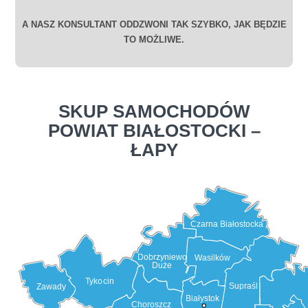
A NASZ KONSULTANT ODDZWONI TAK SZYBKO, JAK BĘDZIE
TO MOŻLIWE.
SKUP SAMOCHODÓW
POWIAT BIAŁOSTOCKI –
ŁAPY
Czarna Białostocka
Dobrzyniewo
Wasilków
Duże
Tykocin
Supraśl
Zawady
Białystok
Choroszcz