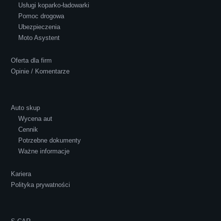
Usługi koparko-ładowarki
Pomoc drogowa
Ubezpieczenia
Polecam S-Car.pl, szybka i bardzo miła
Moto Asystent
obsługa...
Oferta dla firm
Opinie / Komentarze
Auto skup
Wycena aut
Ewelina Supryn
Cennik
Potrzebne dokumenty
Ważne informacje
Kariera
Polityka prywatności