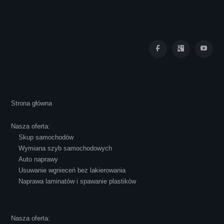
Iza Maryna Jesionek
Cała transakcja poszła sprawnie i miłej
Strona główna
atmosferze, czego z reguły nie można
powiedzieć o innych firmach tego type.
Nasza oferta:
Pozdrawiam i polecam!
Skup samochodów
Wymiana szyb samochodowych
Auto naprawy
Usuwanie wgnieceń bez lakierowania
Naprawa laminatów i spawanie plastików
Robert Czapkowski
Nasza oferta: