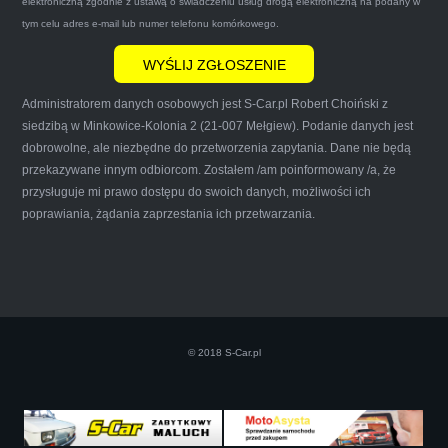
elektroniczną zgodnie z ustawą o świadczeniu usług drogą elektroniczną na podany w
że są na FACEBOOKU i każdy tam może
tym celu adres e-mail lub numer telefonu komórkowego.
wyrazić opinię na ich temat.
Administratorem danych osobowych jest S-Car.pl Robert Choiński z
siedzibą w Minkowice-Kolonia 2 (21-007 Mełgiew). Podanie danych jest
dobrowolne, ale niezbędne do przetworzenia zapytania. Dane nie będą
przekazywane innym odbiorcom. Zostałem /am poinformowany /a, że
Iwona Górska
przysługuje mi prawo dostępu do swoich danych, możliwości ich
poprawiania, żądania zaprzestania ich przetwarzania.
Szczerze polecam uslugi tej firmy. Facet
naprawde ludzki, nie zdziera, nie oszukuje.
Kupil ode mnie juz 3 auta w roznym stanie,
© 2018 S-Car.pl
doradzil, wycenil. Jestem naprawde
zadowolona!! Polecam!:)))))