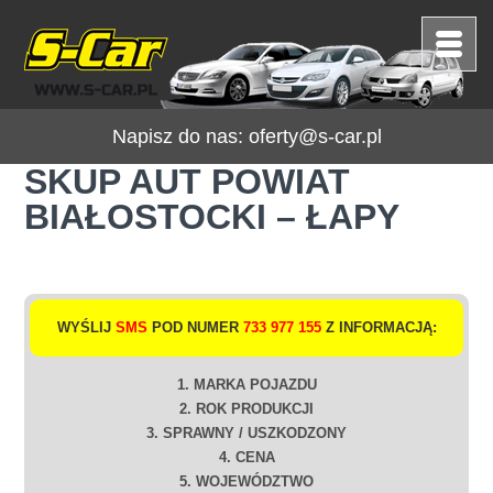
Napisz do nas:
oferty@s-car.pl
SKUP AUT POWIAT
BIAŁOSTOCKI – ŁAPY
WYŚLIJ
SMS
POD NUMER
733 977 155
Z INFORMACJĄ:
1. MARKA POJAZDU
2. ROK PRODUKCJI
3. SPRAWNY / USZKODZONY
4. CENA
5. WOJEWÓDZTWO