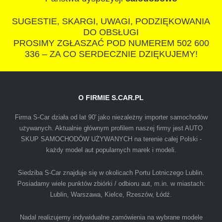
wszystkowiedzacych wyzyskiwaczy, to
SUGESTIE, SKARGI, UWAGI, PODZIĘKOWANIA
polecam s-car.pl
DO OBSŁUGI
PROSIMY ZGŁASZAĆ POD NUMEREM 502 600
336 – ZA CO SERDECZNIE DZIĘKUJEMY!
O FIRMIE S.CAR.PL
IZA
Firma S-Car działa od lat 90' jako niezależny importer samochodów
używanych. Aktualnie głównym profilem naszej firmy jest AUTO
SKUP SAMOCHODÓW UŻYWANYCH na terenie całej Polski -
Polecam firmę s-car ze Świdnika. Dawno nie
każdy model aut popularnych marek i modeli.
spotkałem się z tak profesjonalnym i uczciwym
podejściem. Szybko, sprawnie, w miłej
Siedziba S-Car znajduje się w okolicach Portu Lotniczego Lublin.
Posiadamy wiele punktów zbiórki / odbioru aut, m.in. w miastach:
atmosferze. Nie wiedziałem, że sprzedaż
Lublin, Warszawa, Kielce, Rzeszów, Łódź.
samochodu może być załatwiona tak
przyjemnie i przede wszystkim na korzystnych
Nadal realizujemy indywidualne zamówienia na wybrane modele