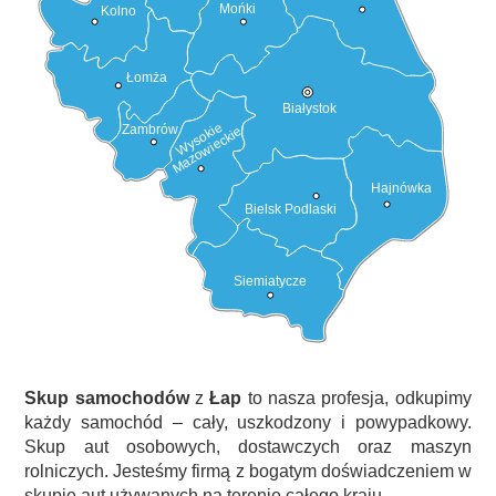
Mońki
Kolno
Łomża
Białystok
Wysokie
Zambrów
Mazowieckie
Hajnówka
Bielsk Podlaski
Siemiatycze
Skup samochodów
z
Łap
to nasza profesja, odkupimy
każdy samochód – cały, uszkodzony i powypadkowy.
Skup aut osobowych, dostawczych oraz maszyn
rolniczych. Jesteśmy firmą z bogatym doświadczeniem w
skupie aut używanych na terenie całego kraju.