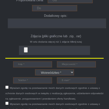
Proponowana cena*
ciągu 15min odkupili ode mnie samochód.
Polecam pewna i profesjonalna firma maja
konto na Facebooku .
Dodatkowy opis:
Zdjęcia (pliki graficzne lub .zip, .rar)
W celu dodania więcej niż 1 zdjęcie
kliknij tutaj
Bogdan
Witam,ja jestem bardzo zadowolona z usługi S-
Car.pl sprzedałam swoją wysłużoną corsinę
tego samego dnia miły grzeczny pan przyjechał
Wyrażam zgodę na przetwarzanie moich danych osobowych zgodnie z ustawą o
po trzech godzinach autolawetą sprawnie
ochronie danych osobowych w związku z realizacją zgłoszenia, udzielaniem odpowiedzi
zapakował auto wypisał dokumenty i wypłacił
na zgłoszenie, przygotowaniem i przesłaniem oferty handlowej.
Wyrażam zgodę na przetwarzanie moich danych osobowych zgodnie z ustawą o
gotówkę.Zdecydowanie mogę polecić tą firmę