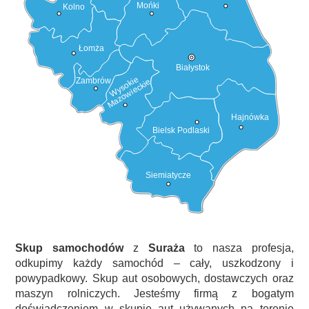
Mońki
Kolno
Łomża
Białystok
Wysokie
Zambrów
Mazowieckie
Hajnówka
Bielsk Podlaski
Siemiatycze
Skup samochodów
z
Suraża
to nasza profesja,
odkupimy każdy samochód – cały, uszkodzony i
powypadkowy. Skup aut osobowych, dostawczych oraz
maszyn rolniczych. Jesteśmy firmą z bogatym
doświadczeniem w skupie aut używanych na terenie