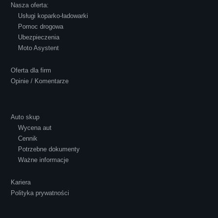
Nasza oferta:
Usługi koparko-ładowarki
Pomoc drogowa
Ubezpieczenia
Polecam S-Car.pl, szybka i bardzo miła
Moto Asystent
obsługa...
Oferta dla firm
Opinie / Komentarze
Auto skup
Wycena aut
Ewelina Supryn
Cennik
Potrzebne dokumenty
Ważne informacje
Kariera
Polityka prywatności