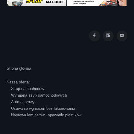
Iza Maryna Jesionek
Cała transakcja poszła sprawnie i miłej
Strona główna
atmosferze, czego z reguły nie można
powiedzieć o innych firmach tego type.
Nasza oferta:
Pozdrawiam i polecam!
Skup samochodów
Wymiana szyb samochodowych
Auto naprawy
Usuwanie wgnieceń bez lakierowania
Naprawa laminatów i spawanie plastików
Robert Czapkowski