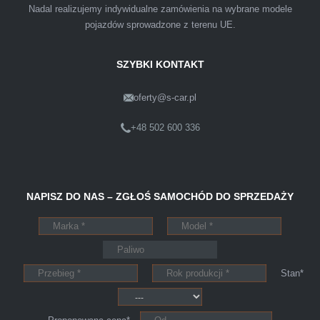
Nadal realizujemy indywidualne zamówienia na wybrane modele
warunkach finansowych.
pojazdów sprowadzone z terenu UE.
SZYBKI KONTAKT
oferty@s-car.pl
Szymon
Lublin
+48 502 600 336
Pewnego dnia Rozmawialem z kolega na
NAPISZ DO NAS – ZGŁOŚ SAMOCHÓD DO SPRZEDAŻY
kopalni o zamiarze sprzedania zony volvo.
Powiedział że sprzedał ostatnio swojego
Peugeota dwie godziny po telefonie do skupu
aut s-car.pl. Zadzwoniłem pod nr tel 703 403
Stan*
025 po ok trzech godzinach przyjechało dwóch
młodych kulturalnych panów przy kawie w