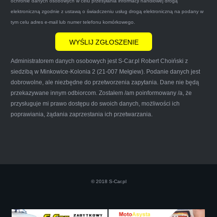
ochronie danych osobowych w celu przesyłania informacji handlowej drogą
mnie do skorzystania z ich usług przekonało to
elektroniczną zgodnie z ustawą o świadczeniu usług drogą elektroniczną na podany w
że są na FACEBOOKU i każdy tam może
tym celu adres e-mail lub numer telefonu komórkowego.
wyrazić opinię na ich temat.
Administratorem danych osobowych jest S-Car.pl Robert Choiński z
siedzibą w Minkowice-Kolonia 2 (21-007 Mełgiew). Podanie danych jest
dobrowolne, ale niezbędne do przetworzenia zapytania. Dane nie będą
przekazywane innym odbiorcom. Zostałem /am poinformowany /a, że
Iwona Górska
przysługuje mi prawo dostępu do swoich danych, możliwości ich
poprawiania, żądania zaprzestania ich przetwarzania.
Szczerze polecam uslugi tej firmy. Facet
naprawde ludzki, nie zdziera, nie oszukuje.
Kupil ode mnie juz 3 auta w roznym stanie,
© 2018 S-Car.pl
doradzil, wycenil. Jestem naprawde
zadowolona!! Polecam!:)))))