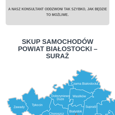
A NASZ KONSULTANT ODDZWONI TAK SZYBKO, JAK BĘDZIE
TO MOŻLIWE.
SKUP SAMOCHODÓW
POWIAT BIAŁOSTOCKI –
SURAŻ
Czarna Białostocka
Dobrzyniewo
Wasilków
Duże
Tykocin
Supraśl
Zawady
Białystok
Choroszcz