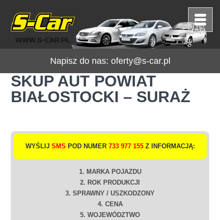
Napisz do nas:
oferty@s-car.pl
SKUP AUT POWIAT
BIAŁOSTOCKI – SURAŻ
WYŚLIJ
SMS
POD NUMER
733 977 155
Z INFORMACJĄ:
1. MARKA POJAZDU
2. ROK PRODUKCJI
3. SPRAWNY / USZKODZONY
4. CENA
5. WOJEWÓDZTWO