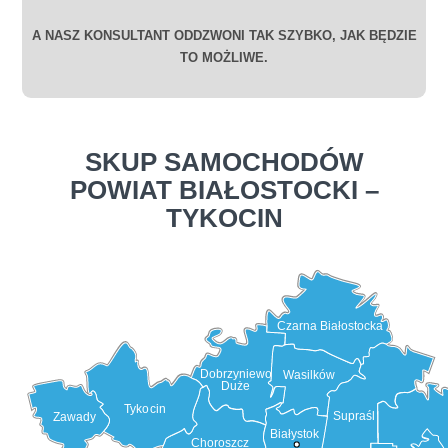
A NASZ KONSULTANT ODDZWONI TAK SZYBKO, JAK BĘDZIE
TO MOŻLIWE.
SKUP SAMOCHODÓW
POWIAT BIAŁOSTOCKI –
TYKOCIN
Czarna Białostocka
Dobrzyniewo
Wasilków
Duże
Tykocin
Supraśl
Zawady
Białystok
Choroszcz