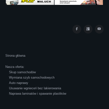
Iza Maryna Jesionek
Cała transakcja poszła sprawnie i miłej
Strona główna
atmosferze, czego z reguły nie można
powiedzieć o innych firmach tego type.
Nasza oferta:
Pozdrawiam i polecam!
Skup samochodów
Wymiana szyb samochodowych
Auto naprawy
Usuwanie wgnieceń bez lakierowania
Naprawa laminatów i spawanie plastików
Robert Czapkowski