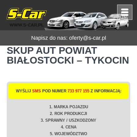
Napisz do nas:
oferty@s-car.pl
SKUP AUT POWIAT
BIAŁOSTOCKI – TYKOCIN
WYŚLIJ
SMS
POD NUMER
733 977 155
Z INFORMACJĄ:
1. MARKA POJAZDU
2. ROK PRODUKCJI
3. SPRAWNY / USZKODZONY
4. CENA
5. WOJEWÓDZTWO