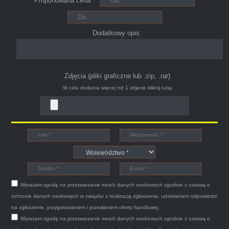
Proponowana cena*
ciągu 15min odkupili ode mnie samochód.
Polecam pewna i profesjonalna firma maja
konto na Facebooku .
Dodatkowy opis:
Zdjęcia (pliki graficzne lub .zip, .rar)
W celu dodania więcej niż 1 zdjęcie
kliknij tutaj
Bogdan
Witam,ja jestem bardzo zadowolona z usługi S-
Car.pl sprzedałam swoją wysłużoną corsinę
tego samego dnia miły grzeczny pan przyjechał
Wyrażam zgodę na przetwarzanie moich danych osobowych zgodnie z ustawą o
po trzech godzinach autolawetą sprawnie
ochronie danych osobowych w związku z realizacją zgłoszenia, udzielaniem odpowiedzi
zapakował auto wypisał dokumenty i wypłacił
na zgłoszenie, przygotowaniem i przesłaniem oferty handlowej.
Wyrażam zgodę na przetwarzanie moich danych osobowych zgodnie z ustawą o
gotówkę.Zdecydowanie mogę polecić tą firmę