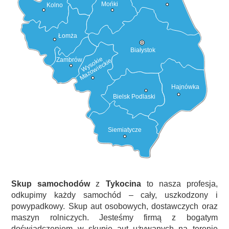
Mońki
Kolno
Łomża
Białystok
Wysokie
Zambrów
Mazowieckie
Hajnówka
Bielsk Podlaski
Siemiatycze
Skup samochodów
z
Tykocina
to nasza profesja,
odkupimy każdy samochód – cały, uszkodzony i
powypadkowy. Skup aut osobowych, dostawczych oraz
maszyn rolniczych. Jesteśmy firmą z bogatym
doświadczeniem w skupie aut używanych na terenie