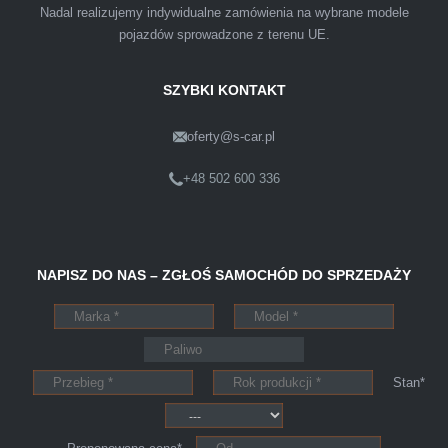
Nadal realizujemy indywidualne zamówienia na wybrane modele
warunkach finansowych.
pojazdów sprowadzone z terenu UE.
SZYBKI KONTAKT
oferty@s-car.pl
Szymon
Lublin
+48 502 600 336
Pewnego dnia Rozmawialem z kolega na
NAPISZ DO NAS – ZGŁOŚ SAMOCHÓD DO SPRZEDAŻY
kopalni o zamiarze sprzedania zony volvo.
Powiedział że sprzedał ostatnio swojego
Peugeota dwie godziny po telefonie do skupu
aut s-car.pl. Zadzwoniłem pod nr tel 703 403
Stan*
025 po ok trzech godzinach przyjechało dwóch
młodych kulturalnych panów przy kawie w