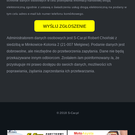
ochronie danych osobowych w celu przesyłania informacji handlowej drogą
mnie do skorzystania z ich usług przekonało to
elektroniczną zgodnie z ustawą o świadczeniu usług drogą elektroniczną na podany w
że są na FACEBOOKU i każdy tam może
tym celu adres e-mail lub numer telefonu komórkowego.
wyrazić opinię na ich temat.
Administratorem danych osobowych jest S-Car.pl Robert Choiński z
siedzibą w Minkowice-Kolonia 2 (21-007 Mełgiew). Podanie danych jest
dobrowolne, ale niezbędne do przetworzenia zapytania. Dane nie będą
przekazywane innym odbiorcom. Zostałem /am poinformowany /a, że
Iwona Górska
przysługuje mi prawo dostępu do swoich danych, możliwości ich
poprawiania, żądania zaprzestania ich przetwarzania.
Szczerze polecam uslugi tej firmy. Facet
naprawde ludzki, nie zdziera, nie oszukuje.
Kupil ode mnie juz 3 auta w roznym stanie,
© 2018 S-Car.pl
doradzil, wycenil. Jestem naprawde
zadowolona!! Polecam!:)))))