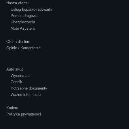
Nasza oferta:
Usługi koparko-ładowarki
Pomoc drogowa
Ubezpieczenia
Polecam S-Car.pl, szybka i bardzo miła
Moto Asystent
obsługa...
Oferta dla firm
Opinie / Komentarze
Auto skup
Wycena aut
Ewelina Supryn
Cennik
Potrzebne dokumenty
Ważne informacje
Kariera
Polityka prywatności