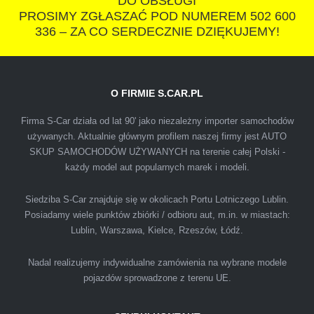
DO OBSŁUGI
PROSIMY ZGŁASZAĆ POD NUMEREM 502 600
336 – ZA CO SERDECZNIE DZIĘKUJEMY!
O FIRMIE S.CAR.PL
IZA
Firma S-Car działa od lat 90' jako niezależny importer samochodów
używanych. Aktualnie głównym profilem naszej firmy jest AUTO
SKUP SAMOCHODÓW UŻYWANYCH na terenie całej Polski -
Polecam firmę s-car ze Świdnika. Dawno nie
każdy model aut popularnych marek i modeli.
spotkałem się z tak profesjonalnym i uczciwym
podejściem. Szybko, sprawnie, w miłej
Siedziba S-Car znajduje się w okolicach Portu Lotniczego Lublin.
Posiadamy wiele punktów zbiórki / odbioru aut, m.in. w miastach:
atmosferze. Nie wiedziałem, że sprzedaż
Lublin, Warszawa, Kielce, Rzeszów, Łódź.
samochodu może być załatwiona tak
przyjemnie i przede wszystkim na korzystnych
Nadal realizujemy indywidualne zamówienia na wybrane modele
warunkach finansowych.
pojazdów sprowadzone z terenu UE.