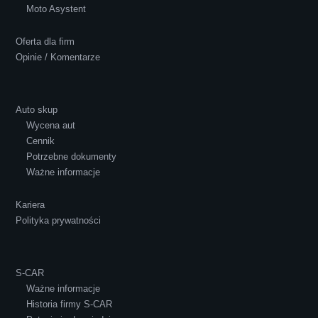
Polecam S-Car.pl, szybka i bardzo miła
Moto Asystent
obsługa...
Oferta dla firm
Opinie / Komentarze
Auto skup
Wycena aut
Ewelina Supryn
Cennik
Potrzebne dokumenty
Ważne informacje
Kariera
Polityka prywatności
S-CAR
Ważne informacje
Historia firmy S-CAR