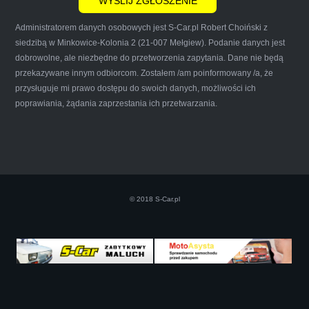
Administratorem danych osobowych jest S-Car.pl Robert Choiński z
siedzibą w Minkowice-Kolonia 2 (21-007 Mełgiew). Podanie danych jest
dobrowolne, ale niezbędne do przetworzenia zapytania. Dane nie będą
przekazywane innym odbiorcom. Zostałem /am poinformowany /a, że
Iwona Górska
przysługuje mi prawo dostępu do swoich danych, możliwości ich
poprawiania, żądania zaprzestania ich przetwarzania.
Szczerze polecam uslugi tej firmy. Facet
naprawde ludzki, nie zdziera, nie oszukuje.
Kupil ode mnie juz 3 auta w roznym stanie,
© 2018 S-Car.pl
doradzil, wycenil. Jestem naprawde
zadowolona!! Polecam!:)))))