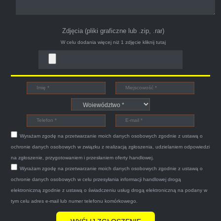
Zdjęcia (pliki graficzne lub .zip, .rar)
W celu dodania więcej niż 1 zdjęcie
kliknij tutaj
Bogdan
Witam,ja jestem bardzo zadowolona z usługi S-
Car.pl sprzedałam swoją wysłużoną corsinę
tego samego dnia miły grzeczny pan przyjechał
Wyrażam zgodę na przetwarzanie moich danych osobowych zgodnie z ustawą o
po trzech godzinach autolawetą sprawnie
ochronie danych osobowych w związku z realizacją zgłoszenia, udzielaniem odpowiedzi
zapakował auto wypisał dokumenty i wypłacił
na zgłoszenie, przygotowaniem i przesłaniem oferty handlowej.
Wyrażam zgodę na przetwarzanie moich danych osobowych zgodnie z ustawą o
gotówkę.Zdecydowanie mogę polecić tą firmę
ochronie danych osobowych w celu przesyłania informacji handlowej drogą
mnie do skorzystania z ich usług przekonało to
elektroniczną zgodnie z ustawą o świadczeniu usług drogą elektroniczną na podany w
że są na FACEBOOKU i każdy tam może
tym celu adres e-mail lub numer telefonu komórkowego.
wyrazić opinię na ich temat.