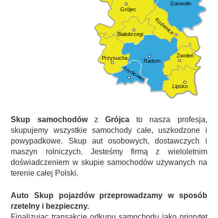
Garwolin
Grójec
Kozienice
Białobrzegi
Zwoleń
Przysucha
Radom
Szydłowiec
Lipsko
Skup samochodów
z
Grójca
to nasza profesja,
skupujemy wszystkie samochody całe, uszkodzone i
powypadkowe. Skup aut osobowych, dostawczych i
maszyn rolniczych. Jesteśmy firmą z wieloletnim
doświadczeniem w skupie samochodów używanych na
terenie całej Polski.
Auto Skup pojazdów przeprowadzamy w sposób
rzetelny i bezpieczny.
Finalizując transakcję odkupu samochodu jako priorytet