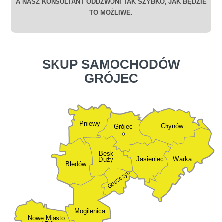
A NASZ KONSULTANT ODDZWONI TAK SZYBKO, JAK BĘDZIE
TO MOŻLIWE.
SKUP SAMOCHODÓW
GRÓJEC
Pniewy
Chynów
Grójec
Besk
Jasieniec
Warka
Duży
Błędów
Goszczyn
Mogilenica
Nowe Miasto