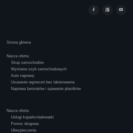
Iza Maryna Jesionek
Cała transakcja poszła sprawnie i miłej
Strona główna
atmosferze, czego z reguły nie można
powiedzieć o innych firmach tego type.
Nasza oferta:
Pozdrawiam i polecam!
Skup samochodów
Wymiana szyb samochodowych
Auto naprawy
Usuwanie wgnieceń bez lakierowania
Naprawa laminatów i spawanie plastików
Robert Czapkowski
Nasza oferta:
Usługi koparko-ładowarki
Pomoc drogowa
Ubezpieczenia