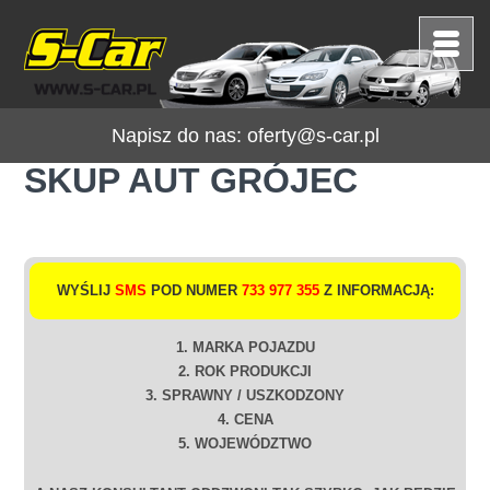
Napisz do nas:
oferty@s-car.pl
SKUP AUT GRÓJEC
WYŚLIJ
SMS
POD NUMER
733 977 355
Z INFORMACJĄ:
1. MARKA POJAZDU
2. ROK PRODUKCJI
3. SPRAWNY / USZKODZONY
4. CENA
5. WOJEWÓDZTWO